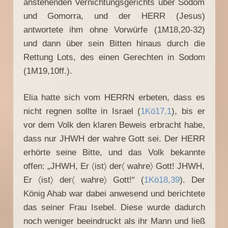
anstehenden Vernichtungsgerichts über Sodom
und Gomorra, und der HERR (Jesus)
antwortete ihm ohne Vorwürfe (1M18,20-32)
und dann über sein Bitten hinaus durch die
Rettung Lots, des einen Gerechten in Sodom
(1M19,10ff.).
Elia hatte sich vom HERRN erbeten, dass es
nicht regnen sollte in Israel (
1Kö17,1
), bis er
vor dem Volk den klaren Beweis erbracht habe,
dass nur JHWH der wahre Gott sei. Der HERR
erhörte seine Bitte, und das Volk bekannte
offen: „JHWH, Er 〈ist〉 der〈 wahre〉 Gott! JHWH,
Er 〈ist〉 der〈 wahre〉 Gott!“ (
1Kö18,39
). Der
König Ahab war dabei anwesend und berichtete
das seiner Frau Isebel. Diese wurde dadurch
noch weniger beeindruckt als ihr Mann und ließ