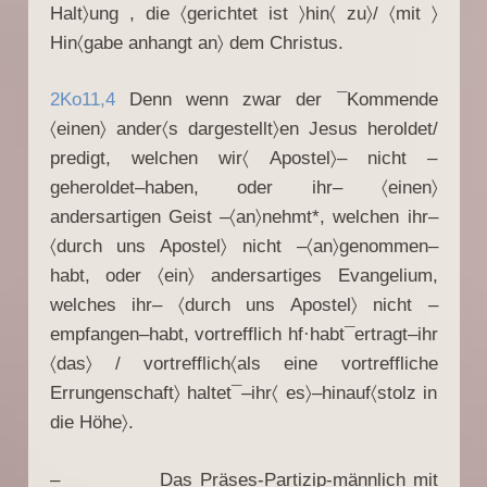
Halt〉ung , die 〈gerichtet ist 〉hin〈 zu〉/ 〈mit 〉
Hin〈gabe anhangt an〉 dem Christus.
2Ko11,4
Denn wenn zwar der ¯Kommende
〈einen〉 ander〈s dargestellt〉en Jesus heroldet/
predigt, welchen wir〈 Apostel〉– nicht –
geheroldet–haben, oder ihr– 〈einen〉
andersartigen Geist –〈an〉nehmt*, welchen ihr–
〈durch uns Apostel〉 nicht –〈an〉genommen–
habt, oder 〈ein〉 andersartiges Evangelium,
welches ihr– 〈durch uns Apostel〉 nicht –
empfangen–habt, vortrefflich hf·habt¯ertragt–ihr
〈das〉 / vortrefflich〈als eine vortreffliche
Errungenschaft〉 haltet¯–ihr〈 es〉–hinauf〈stolz in
die Höhe〉.
– Das Präses-Partizip-männlich mit