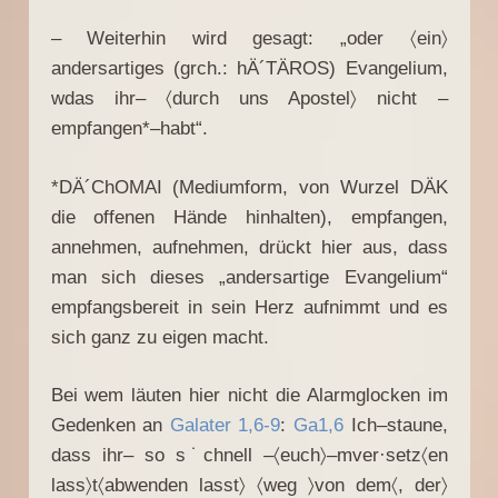
– Weiterhin wird gesagt: „oder 〈ein〉
andersartiges (grch.: hÄ´TÄROS) Evangelium,
wdas ihr– 〈durch uns Apostel〉 nicht –
empfangen*–habt“.
*DÄ´ChOMAI (Mediumform, von Wurzel DÄK
die offenen Hände hinhalten), empfangen,
annehmen, aufnehmen, drückt hier aus, dass
man sich dieses „andersartige Evangelium“
empfangsbereit in sein Herz aufnimmt und es
sich ganz zu eigen macht.
Bei wem läuten hier nicht die Alarmglocken im
Gedenken an
Galater 1,6-9
:
Ga1,6
Ich–staune,
dass ihr– so s˙chnell –〈euch〉–mver·setz〈en
lass〉t〈abwenden lasst〉 〈weg 〉von dem〈, der〉