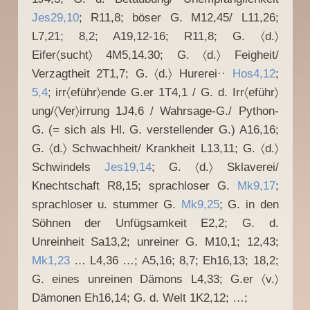
Jes29,10
; R11,8; böser G. M12,45/ L11,26;
L7,21; 8,2; A19,12-16; R11,8; G. 〈d.〉
Eifer〈sucht〉 4M5,14.30; G. 〈d.〉 Feigheit/
Verzagtheit 2T1,7; G. 〈d.〉 Hurerei··
Hos4,12
;
5,4
; irr〈eführ〉ende G.er 1T4,1 / G. d. Irr〈eführ〉
ung/〈Ver〉irrung 1J4,6 / Wahrsage-G./ Python-
G. (= sich als Hl. G. verstellender G.) A16,16;
G. 〈d.〉 Schwachheit/ Krankheit L13,11; G. 〈d.〉
Schwindels
Jes19,14
; G. 〈d.〉 Sklaverei/
Knechtschaft R8,15; sprachloser G.
Mk9,17
;
sprachloser u. stummer G.
Mk9,25
; G. in den
Söhnen der Unfügsamkeit E2,2; G. d.
Unreinheit Sa13,2; unreiner G. M10,1; 12,43;
Mk1,23
… L4,36 …; A5,16; 8,7; Eh16,13; 18,2;
G. eines unreinen Dämons L4,33; G.er 〈v.〉
Dämonen Eh16,14; G. d. Welt 1K2,12; …;