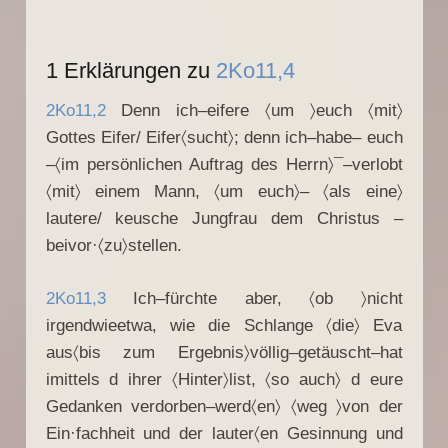
1 Erklärungen zu
2Ko11,4
2Ko11,2
Denn ich–eifere 〈um 〉euch 〈mit〉
Gottes Eifer/ Eifer〈sucht〉; denn ich–habe– euch
–〈im persönlichen Auftrag des Herrn〉¯–verlobt
〈mit〉 einem Mann, 〈um euch〉– 〈als eine〉
lautere/ keusche Jungfrau dem Christus –
beivor·〈zu〉stellen.
2Ko11,3
Ich–fürchte aber, 〈ob 〉nicht
irgendwieetwa, wie die Schlange 〈die〉 Eva
aus〈bis zum Ergebnis〉völlig–getäuscht–hat
imittels d ihrer 〈Hinter〉list, 〈so auch〉 d eure
Gedanken verdorben–werd〈en〉 〈weg 〉von der
Ein·fachheit und der lauter〈en Gesinnung und