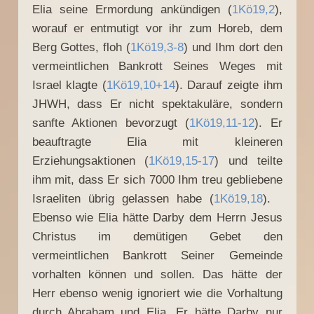
Elia seine Ermordung ankündigen (
1Kö19,2
),
worauf er entmutigt vor ihr zum Horeb, dem
Berg Gottes, floh (
1Kö19,3-8
) und Ihm dort den
vermeintlichen Bankrott Seines Weges mit
Israel klagte (
1Kö19,10+14
). Darauf zeigte ihm
JHWH, dass Er nicht spektakuläre, sondern
sanfte Aktionen bevorzugt (
1Kö19,11-12
). Er
beauftragte Elia mit kleineren
Erziehungsaktionen (
1Kö19,15-17
) und teilte
ihm mit, dass Er sich 7000 Ihm treu gebliebene
Israeliten übrig gelassen habe (
1Kö19,18
).
Ebenso wie Elia hätte Darby dem Herrn Jesus
Christus im demütigen Gebet den
vermeintlichen Bankrott Seiner Gemeinde
vorhalten können und sollen. Das hätte der
Herr ebenso wenig ignoriert wie die Vorhaltung
durch Abraham und Elia. Er hätte Darby nur