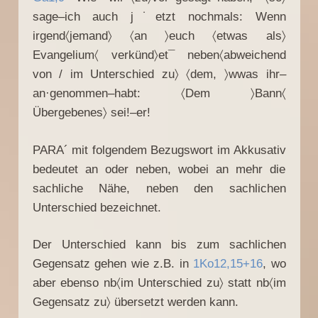
sage–ich auch j˙etzt nochmals: Wenn
irgend〈jemand〉 〈an 〉euch 〈etwas als〉
Evangelium〈 verkünd〉et¯ neben〈abweichend
von / im Unterschied zu〉 〈dem, 〉wwas ihr–
an·genommen–habt: 〈Dem 〉Bann〈
Übergebenes〉 sei!–er!
PARA´ mit folgendem Bezugswort im Akkusativ
bedeutet an oder neben, wobei an mehr die
sachliche Nähe, neben den sachlichen
Unterschied bezeichnet.
Der Unterschied kann bis zum sachlichen
Gegensatz gehen wie z.B. in
1Ko12,15+16
, wo
aber ebenso nb〈im Unterschied zu〉 statt nb〈im
Gegensatz zu〉 übersetzt werden kann.