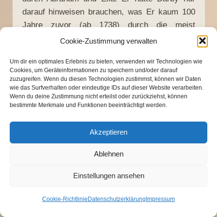
darauf hinweisen brauchen, was Er kaum 100
Jahre zuvor (ab 1738) durch die meist
Freiluftpredigten der Brüder John (1703-1791)
Cookie-Zustimmung verwalten
und Charles Wesley (1707-1788) und George
Um dir ein optimales Erlebnis zu bieten, verwenden wir Technologien wie
Whitefield (1714-1770) (sprich: wittfield) vor oft
Cookies, um Geräteinformationen zu speichern und/oder darauf
Zehntausenden Zuhörern gewirkt hatte, sodass
zuzugreifen. Wenn du diesen Technologien zustimmst, können wir Daten
wie das Surfverhalten oder eindeutige IDs auf dieser Website verarbeiten.
Hunderttausende von Arbeitern mit ihren
Wenn du deine Zustimmung nicht erteilst oder zurückziehst, können
Familien zum lebendigen persönlichen Glauben
bestimmte Merkmale und Funktionen beeinträchtigt werden.
an Ihn kamen. Dies geschah im Rahmen der
methodistischen Bewegung innerhalb der
Akzeptieren
anglikanischen Kirche. Diese einfachen, kaum
Ablehnen
gebildeten Methodismus-Christen, die an den
Herrn Jesus glaubten und Ihn liebten, waren
Einstellungen ansehen
keine hochgeistlichen Elitechristen und hatten
kaum Ansehen in ihrer Kirche. Ebenso hatte der
Cookie-Richtlinie
Datenschutzerklärung
Impressum
schon nach 1600 im Schoß der evangelischen