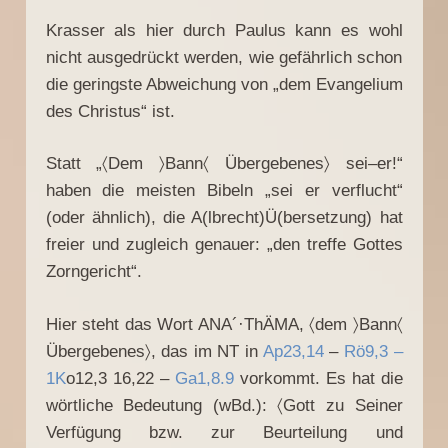
Krasser als hier durch Paulus kann es wohl
nicht ausgedrückt werden, wie gefährlich schon
die geringste Abweichung von „dem Evangelium
des Christus“ ist.
Statt „〈Dem 〉Bann〈 Übergebenes〉 sei–er!“
haben die meisten Bibeln „sei er verflucht“
(oder ähnlich), die A(lbrecht)Ü(bersetzung) hat
freier und zugleich genauer: „den treffe Gottes
Zorngericht“.
Hier steht das Wort ANA´·ThÄMA, 〈dem 〉Bann〈
Übergebenes〉, das im NT in
Ap23,14
–
Rö9,3
–
1K
o12,3 16,22 –
Ga1,8.9
vorkommt. Es hat die
wörtliche Bedeutung (wBd.): 〈Gott zu Seiner
Verfügung bzw. zur Beurteilung und