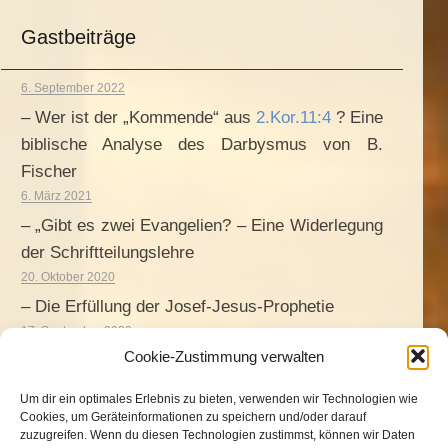
Gastbeiträge
6. September 2022
– Wer ist der „Kommende“ aus
2.Kor.11:4
? Eine
biblische Analyse des Darbysmus von B.
Fischer
6. März 2021
– „Gibt es zwei Evangelien? – Eine Widerlegung
der Schriftteilungslehre
20. Oktober 2020
– Die Erfüllung der Josef-Jesus-Prophetie
17. September 2020
Cookie-Zustimmung verwalten
– Die unglaubliche Geschichte der Natalia H.
9. Oktober 2019
Um dir ein optimales Erlebnis zu bieten, verwenden wir Technologien wie
– Was bedeutet „Von Ewigkeit zu Ewigkeit?“
Cookies, um Geräteinformationen zu speichern und/oder darauf
zuzugreifen. Wenn du diesen Technologien zustimmst, können wir Daten