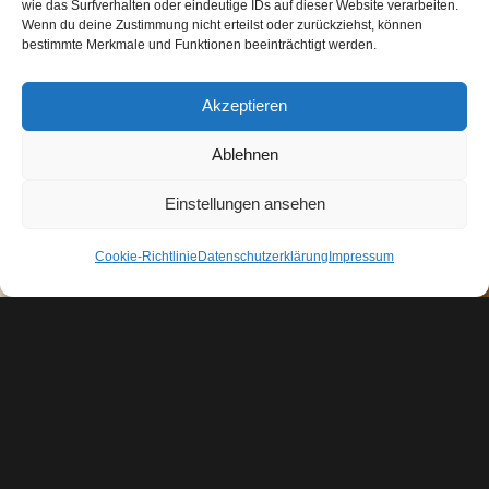
wie das Surfverhalten oder eindeutige IDs auf dieser Website verarbeiten.
Wenn du deine Zustimmung nicht erteilst oder zurückziehst, können
bestimmte Merkmale und Funktionen beeinträchtigt werden.
Akzeptieren
Ablehnen
Einstellungen ansehen
Cookie-Richtlinie
Datenschutzerklärung
Impressum
„Der ist kein Narr, der aufgibt, was er
nicht behalten kann, damit er gewinnt,
was er nicht verlieren kann.“