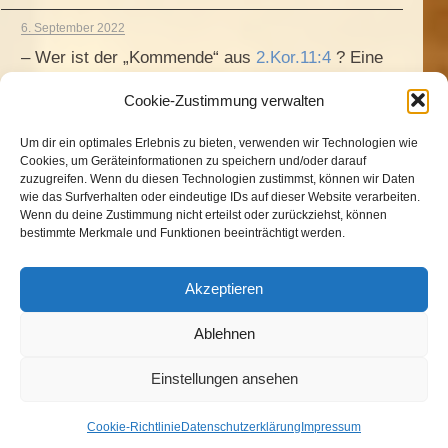
6. September 2022
– Wer ist der „Kommende“ aus
2.Kor.11:4
? Eine
biblische Analyse des Darbysmus von B.
Cookie-Zustimmung verwalten
Fischer
6. März 2021
Um dir ein optimales Erlebnis zu bieten, verwenden wir Technologien wie
Cookies, um Geräteinformationen zu speichern und/oder darauf
– „Gibt es zwei Evangelien? – Eine Widerlegung
zuzugreifen. Wenn du diesen Technologien zustimmst, können wir Daten
der Schriftteilungslehre
wie das Surfverhalten oder eindeutige IDs auf dieser Website verarbeiten.
Wenn du deine Zustimmung nicht erteilst oder zurückziehst, können
20. Oktober 2020
bestimmte Merkmale und Funktionen beeinträchtigt werden.
– Die Erfüllung der Josef-Jesus-Prophetie
17. September 2020
Akzeptieren
– Die unglaubliche Geschichte der Natalia H.
9. Oktober 2019
Ablehnen
– Was bedeutet „Von Ewigkeit zu Ewigkeit?“
Einstellungen ansehen
Cookie-Richtlinie
Datenschutzerklärung
Impressum