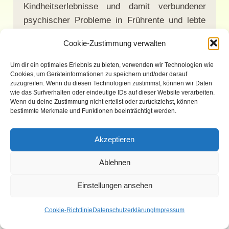
Kindheitserlebnisse und damit verbundener
psychischer Probleme in Frührente und lebte
alleine. Da sie mir leid tat, willigte ich ein, ihr
Cookie-Zustimmung verwalten
Gesellschaft zu leisten. Als ich spät am Abend
wieder nach oben ging, war mir sehr elend und
Um dir ein optimales Erlebnis zu bieten, verwenden wir Technologien wie
Cookies, um Geräteinformationen zu speichern und/oder darauf
ich weinte bitterlich, weil ich dem Feind wieder
zuzugreifen. Wenn du diesen Technologien zustimmst, können wir Daten
auf den Leim gegangen war. Doch wollte ich
wie das Surfverhalten oder eindeutige IDs auf dieser Website verarbeiten.
Wenn du deine Zustimmung nicht erteilst oder zurückziehst, können
mich nicht wieder einschüchtern lassen und bat
bestimmte Merkmale und Funktionen beeinträchtigt werden.
Gott um Vergebung, wobei ich auch wirklich
glaubte, dass Er mir vergab und mir nichts
Akzeptieren
nachtrug.
Ablehnen
So verging eine Woche in der ich in Treue und
Hingegebenheit zu Gott lebte und freute mich
Einstellungen ansehen
über den Sieg in meinem Leben. Auch
Cookie-Richtlinie
Datenschutzerklärung
Impressum
berichtete ich Ruth in einem Brief, dass ich
wieder zur ersten Liebe zurückgekehrt sei.