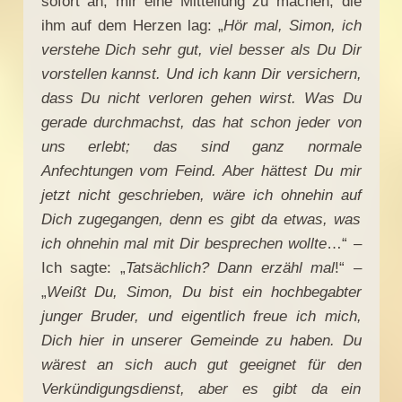
sofort an, mir eine Mitteilung zu machen, die
ihm auf dem Herzen lag: „
Hör mal, Simon, ich
verstehe Dich sehr gut, viel besser als Du Dir
vorstellen kannst. Und ich kann Dir versichern,
dass Du nicht verloren gehen wirst. Was Du
gerade durchmachst, das hat schon jeder von
uns erlebt; das sind ganz normale
Anfechtungen vom Feind. Aber hättest Du mir
jetzt nicht geschrieben, wäre ich ohnehin auf
Dich zugegangen, denn es gibt da etwas, was
ich ohnehin mal mit Dir besprechen wollte
…“ –
Ich sagte: „
Tatsächlich? Dann erzähl mal
!“ –
„
Weißt Du, Simon, Du bist ein hochbegabter
junger Bruder, und eigentlich freue ich mich,
Dich hier in unserer Gemeinde zu haben. Du
wärest an sich auch gut geeignet für den
Verkündigungsdienst, aber es gibt da ein