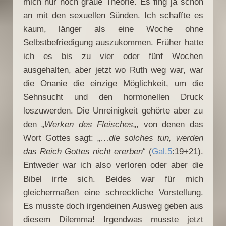
mich nur noch graue Theorie. Es fing ja schon
an mit den sexuellen Sünden. Ich schaffte es
kaum, länger als eine Woche ohne
Selbstbefriedigung auszukommen. Früher hatte
ich es bis zu vier oder fünf Wochen
ausgehalten, aber jetzt wo Ruth weg war, war
die Onanie die einzige Möglichkeit, um die
Sehnsucht und den hormonellen Druck
loszuwerden. Die Unreinigkeit gehörte aber zu
den „
Werken des Fleisches
„, von denen das
Wort Gottes sagt: „…
die solches tun, werden
das Reich Gottes nicht ererben
“ (
Gal.5
:19+21).
Entweder war ich also verloren oder aber die
Bibel irrte sich. Beides war für mich
gleichermaßen eine schreckliche Vorstellung.
Es musste doch irgendeinen Ausweg geben aus
diesem Dilemma! Irgendwas musste jetzt