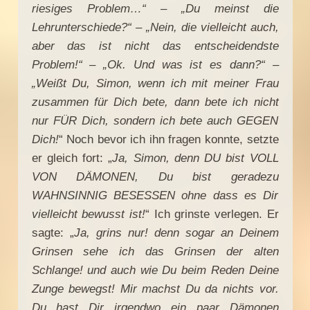
riesiges Problem…“ – „Du meinst die
Lehrunterschiede?“ – „Nein, die vielleicht auch,
aber das ist nicht das entscheidendste
Problem!“ – „Ok. Und was ist es dann?“ –
„Weißt Du, Simon, wenn ich mit meiner Frau
zusammen für Dich bete, dann bete ich nicht
nur FÜR Dich, sondern ich bete auch GEGEN
Dich!
“ Noch bevor ich ihn fragen konnte, setzte
er gleich fort: „
Ja, Simon, denn DU bist VOLL
VON DÄMONEN, Du bist geradezu
WAHNSINNIG BESESSEN ohne dass es Dir
vielleicht bewusst ist!
“ Ich grinste verlegen. Er
sagte: „
Ja, grins nur! denn sogar an Deinem
Grinsen sehe ich das Grinsen der alten
Schlange! und auch wie Du beim Reden Deine
Zunge bewegst! Mir machst Du da nichts vor.
Du hast Dir irgendwo ein paar Dämonen