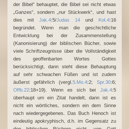
der Bibel“ behauptet, die Bibel sei nicht etwas
„Ganzes“, sondern „nur Stückwerk“, und hast
dies mit
Jak.4
:5/
Judas 14
und
Kol.4
:16
begründet. Wenn man die geschichtliche
Entwicklung bei der Zusammenstellung
(Kanonisierung) der biblischen Bücher, sowie
viele Schriftzeugnisse über die Vollständigkeit
des geoffenbarten Wortes Gottes
berücksichtigt, dann steht diese Behauptung
auf sehr schwachen Füßen und ist zudem
äußerst gefährlich (vergl.
5.Mo.4
:2;
Spr.30
:6;
Offb.22
:18+19). Wenn es sich bei
Jak.4
:5
überhaupt um ein Zitat handelt, dann ist es
nicht ein wörtliches, sondern ein dem Sinne
nach wiedergegebenes. Das Buch Henoch ist
eindeutig apokryphisch, d.h. im Gegensatz zu
den biblischen Büchern nicht „von Gott