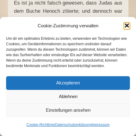
Es ist ja nicht falsch gewesen, dass Judas aus
dem Buche Henoch zitierte; und dennoch war
dieses Zitat an sich auch nicht unbedingt
Cookie-Zustimmung verwalten
„siebenmal geläutert“ wie gewöhnliche
Schriftworte (Ps.l2:6); Paulus hat ja auch
Um dir ein optimales Erlebnis zu bieten, verwenden wir Technologien wie
einmal ein Zitat aus einer völlig ungeistlichen
Cookies, um Geräteinformationen zu speichern und/oder darauf
zuzugreifen. Wenn du diesen Technologien zustimmst, können wir Daten
Philosophenschrift zitiert, in der eigentlich Zeus
wie das Surfverhalten oder eindeutige IDs auf dieser Website verarbeiten.
angebetet wurde (
Apg.17
:28;
Tit.1
:l2). Daraus
Wenn du deine Zustimmung nicht erteilst oder zurückziehst, können
bestimmte Merkmale und Funktionen beeinträchtigt werden.
aber abzuleiten, dass diese Zitatsquelle
geistlich wäre, würde nun keiner behaupten.
Akzeptieren
Auch das Zitat von Karl-Marx: „Religion ist
Opium für das Volk“ hat etwas Wahres an sich
Ablehnen
und ist deshalb noch nicht göttlich inspiriert.
Einstellungen ansehen
Der „Brief aus Laodicäa“ muss nicht unbedingt
auch ein Brief an Laodicäa sein, sondern
Cookie-Richtlinie
Datenschutzerklärung
Impressum
könnte auch ein Rundbrief des Paulus sein, der