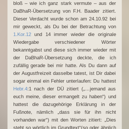
bloß – wie ich ganz stark vermute – aus der
DaBhaR-Übersetzung von F.H. Baader zitiert.
Dieser Verdacht wurde schon
am 24.10.92
bei
mir geweckt, als Du bei der Betrachtung von
1.Kor.12
und 14 immer wieder die originale
Wiedergabe verschiedener Wörter
bekanntgabst und diese sich immer wieder mit
der DaBhaR-Übersetzung deckte, die ich
zufällig gerade bei mir hatte. Als Du dann auf
der Augustfreizeit dasselbe tatest, ist Dir dabei
sogar einmal ein Fehler unterlaufen: Du hattest
Hebr.4
:1 nach der DÜ zitiert („…jemand aus
euch meine, dieser ermangelt zu haben“) und
hattest die dazugehörige Erklärung in der
Fußnote, nämlich „dass sie für ihn nicht
vorhanden war“) mit den Worten zitiert: „Dies
steht so wörtlich im Grundtext“(so oder ähnlich