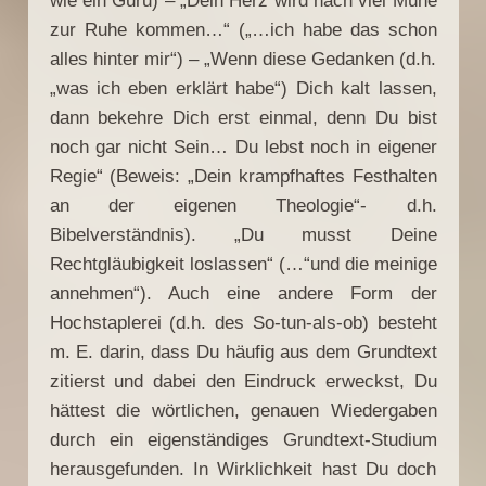
wie ein Guru) – „Dein Herz wird nach viel Mühe
zur Ruhe kommen…“ („…ich habe das schon
alles hinter mir“) – „Wenn diese Gedanken (d.h.
„was ich eben erklärt habe“) Dich kalt lassen,
dann bekehre Dich erst einmal, denn Du bist
noch gar nicht Sein… Du lebst noch in eigener
Regie“ (Beweis: „Dein krampfhaftes Festhalten
an der eigenen Theologie“- d.h.
Bibelverständnis). „Du musst Deine
Rechtgläubigkeit loslassen“ (…“und die meinige
annehmen“). Auch eine andere Form der
Hochstaplerei (d.h. des So-tun-als-ob) besteht
m. E. darin, dass Du häufig aus dem Grundtext
zitierst und dabei den Eindruck erweckst, Du
hättest die wörtlichen, genauen Wiedergaben
durch ein eigenständiges Grundtext-Studium
herausgefunden. In Wirklichkeit hast Du doch