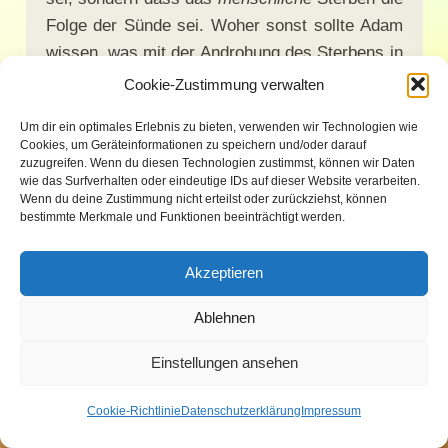
Folge der Sünde sei. Woher sonst sollte Adam
wissen, was mit der Androhung des Sterbens in
1.Mo.2:17
gemeint ist, wenn er nicht schon
Cookie-Zustimmung verwalten
viele Male zuvor tote Tiere gesehen hätte?
Um dir ein optimales Erlebnis zu bieten, verwenden wir Technologien wie
Warum sollte Adam den Garten „hüten“
Cookies, um Geräteinformationen zu speichern und/oder darauf
(
1.Mo.2:15
), wenn es keine Bedrohungen gäbe
zuzugreifen. Wenn du diesen Technologien zustimmst, können wir Daten
wie das Surfverhalten oder eindeutige IDs auf dieser Website verarbeiten.
(z.B. von Raubtieren)? Fleischfresser haben
Wenn du deine Zustimmung nicht erteilst oder zurückziehst, können
nur einen kurzen Darm, der nicht in der Lage
bestimmte Merkmale und Funktionen beeinträchtigt werden.
wäre, Pflanzen zu fressen. Zudem produzieren
sie nicht genügend Enzyme, um pflanzliche
Akzeptieren
Kohlenhydrate effizient zu spalten. Wichtige
Ablehnen
Nährstoffe, die nur in tierischen Geweben
vorkommen, würde ihnen fehlen (z.B. Taurin,
Einstellungen ansehen
Omega 6, Vitamin A und D3), so dass sie an
Herz- und Immunschwäche sterben würden.
Cookie-Richtlinie
Datenschutzerklärung
Impressum
Mit ihren scharfen Reißzähnen könnten sie die