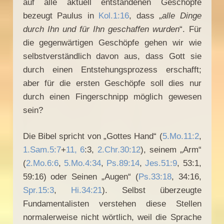
auf alle aktuell entstandenen Geschöpfe
bezeugt Paulus in
Kol.1:16
, dass „
alle Dinge
durch Ihn und für Ihn geschaffen wurden
“. Für
die gegenwärtigen Geschöpfe gehen wir wie
selbstverständlich davon aus, dass Gott sie
durch einen Entstehungsprozess erschafft;
aber für die ersten Geschöpfe soll dies nur
durch einen Fingerschnipp möglich gewesen
sein?
Die Bibel spricht von „Gottes Hand“ (
5.Mo.11:2
,
1.Sam.5:7
+
11, 6
:3,
2.Chr.30:12
), seinem „Arm“
(
2.Mo.6:6
,
5.Mo.4:34
,
Ps.89:14
,
Jes.51:9
, 53:1,
59:16) oder Seinen „Augen“ (
Ps.33:18
, 34:16,
Spr.15:3
,
Hi.34:21
). Selbst überzeugte
Fundamentalisten verstehen diese Stellen
normalerweise nicht wörtlich, weil die Sprache