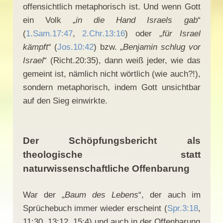
offensichtlich metaphorisch ist. Und wenn Gott
ein Volk „
in die Hand Israels gab
“
(
1.Sam.17:47
,
2.Chr.13:16
) oder „
für Israel
kämpft
“ (
Jos.10:42
) bzw. „
Benjamin schlug vor
Israel
“ (Richt.20:35), dann weiß jeder, wie das
gemeint ist, nämlich nicht wörtlich (wie auch?!),
sondern metaphorisch, indem Gott unsichtbar
auf den Sieg einwirkte.
Der Schöpfungsbericht als
theologische statt
naturwissenschaftliche Offenbarung
War der „
Baum des Lebens
“, der auch im
Sprüchebuch immer wieder erscheint (
Spr.3:18
,
11:30, 13:12, 15:4) und auch in der Offenbarung