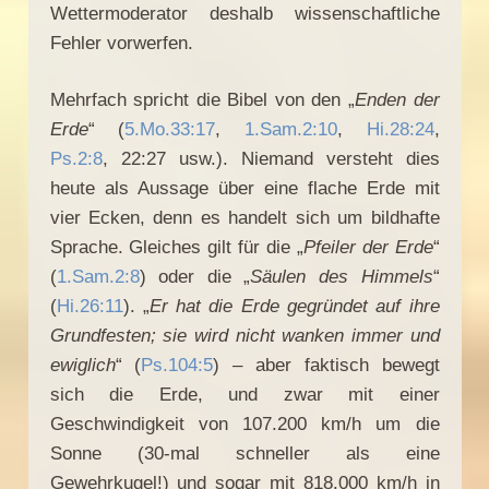
Wettermoderator deshalb wissenschaftliche
Fehler vorwerfen.
Mehrfach spricht die Bibel von den „
Enden der
Erde
“ (
5.Mo.33:17
,
1.Sam.2:10
,
Hi.28:24
,
Ps.2:8
, 22:27 usw.). Niemand versteht dies
heute als Aussage über eine flache Erde mit
vier Ecken, denn es handelt sich um bildhafte
Sprache. Gleiches gilt für die „
Pfeiler der Erde
“
(
1.Sam.2:8
) oder die „
Säulen des Himmels
“
(
Hi.26:11
). „
Er hat die Erde gegründet auf ihre
Grundfesten; sie wird nicht wanken immer und
ewiglich
“ (
Ps.104:5
) – aber faktisch bewegt
sich die Erde, und zwar mit einer
Geschwindigkeit von 107.200 km/h um die
Sonne (30-mal schneller als eine
Gewehrkugel!) und sogar mit 818.000 km/h in