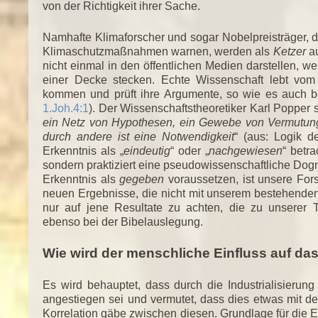
von der Richtigkeit ihrer Sache.
Namhafte Klimaforscher und sogar Nobelpreisträger, 
Klimaschutzmaßnahmen warnen, werden als
Ketzer
au
nicht einmal in den öffentlichen Medien darstellen, we
einer Decke stecken. Echte Wissenschaft lebt vom 
kommen und prüft ihre Argumente, so wie es auch bei
1.Joh.4:1
). Der Wissenschaftstheoretiker Karl Popper s
ein Netz von Hypothesen, ein Gewebe von Vermutungen [
durch andere ist eine Notwendigkeit
“ (aus: Logik d
Erkenntnis als „
eindeutig
“ oder „
nachgewiesen
“ betr
sondern praktiziert eine pseudowissenschaftliche Do
Erkenntnis als
gegeben
voraussetzen, ist unsere Forsc
neuen Ergebnisse, die nicht mit unserem bestehende
nur auf jene Resultate zu achten, die zu unserer
ebenso bei der Bibelauslegung.
Wie wird der menschliche Einfluss auf da
Es wird behauptet, dass durch die Industrialisieru
angestiegen sei und vermutet, dass dies etwas mit 
Korrelation gäbe zwischen diesen. Grundlage für die