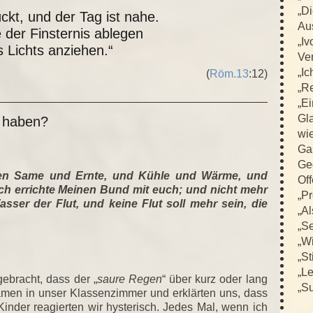
„D
ückt, und der Tag ist nahe.
Au
 der Finsternis ablegen
„Iv
 Lichts anziehen.“
Ver
„Ic
(
Röm.13
:12)
„R
„E
Gla
a haben?
wi
Ga
Ge
hören Same und Ernte, und Kühle und Wärme, und
Off
h errichte Meinen Bund mit euch; und nicht mehr
„Pr
asser der Flut, und keine Flut soll mehr sein, die
„Al
„Se
„Wi
„St
„L
gebracht, dass der „
saure Regen
“ über kurz oder lang
„Su
kamen in unser Klassenzimmer und erklärten uns, dass
 Kinder reagierten wir hysterisch. Jedes Mal, wenn ich