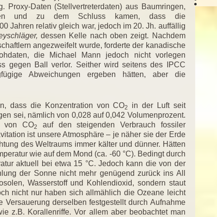
 Proxy-Daten (Stellvertreterdaten) aus Baumringen,
haben und zu dem Schluss kamen, dass die
0 Jahren relativ gleich war, jedoch im 20. Jh. auffällig
yschläger,
dessen Kelle nach oben zeigt. Nachdem
chaftlern angezweifelt wurde, forderte der kanadische
hdaten, die Michael Mann jedoch nicht vorlegen
ss gegen Ball verlor. Seither wird seitens des IPCC
fügige Abweichungen ergeben hätten, aber die
n, dass die Konzentration von CO
in der Luft seit
2
iegen sei, nämlich von 0,028 auf 0,042 Volumenprozent.
eg von CO
auf den steigenden Verbrauch fossiler
2
vitation ist unsere Atmosphäre – je näher sie der Erde
chtung des Weltraums immer kälter und dünner. Hätten
mperatur wie auf dem Mond (ca. -60 °C). Bedingt durch
ratur aktuell bei etwa 15 °C. Jedoch kann die von der
lung der Sonne nicht mehr genügend zurück ins All
solen, Wasserstoff und Kohlendioxid, sondern staut
och nicht nur haben sich allmählich die Ozeane leicht
e Versauerung derselben festgestellt durch Aufnahme
ie z.B. Korallenriffe. Vor allem aber beobachtet man