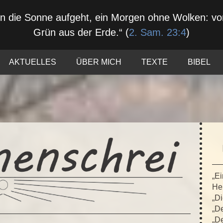
nn die Sonne aufgeht, ein Morgen ohne Wolken: 
Grün aus der Erde.“ (
2. Sam. 23:4
)
AKTUELLES
ÜBER MICH
TEXTE
BIBEL
„Ei
Hei
„Di
„De
„De