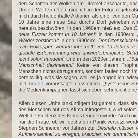
den Schatten der Wolken am Himmel anschaute, dach
Um die Welt zu retten, ging ich in der Folge regelmä
mich durch heldenhafte Aktionen als einer von den Gu
10 Jahre eine neue Sau durchs Dorf getrieben wi
heraufzubeschwören: In den 1960ern hieß es: „
Das Öl
neue Eiszeit kommt in 10 Jahren!
“ In den 1980ern: „
Wälder zerstören!
“ In den 1990ern: „
Der Ozonschicht wi
„
Die Polkappen werden innerhalb von 10 Jahren ve
globale Erderwärmung wird unwiederbringliche Schä
nicht sofort handeln!
“ Und in den 2020er Jahren: „
Töd
Menschheit dezimieren!
“ Keine von diesen Prophez
Menschen nichts dazugelernt, sondern laufen noch im
bereitwillig, was sie sagen, weil es ja angeblich „wi
in
1.Tim.4:1
voraussagte, dass einmal „
hysterische Fri
die Medienkampagnen lässt sich eben sehr leicht eine
Allen diesen Unheilankündigern ist gemein, dass si
des Menschen auf das Klima infragestellt, wird sofort 
Welt die Existenz des Klimas leugnen würde. Noch nic
nur die Frage, ob wir deshalb in Panik versetzt werd
Stephen Schneider vor Jahren zu: „
Deshalb müssen w
Aufmerksamkeit zu erregen, brauchen wir dramatisch