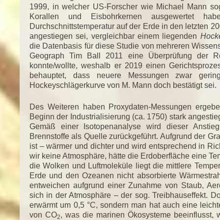
1999, in welcher US-Forscher wie Michael Mann sog.
Korallen und Eisbohrkernen ausgewertet 
Durchschnittstemperatur auf der Erde in den letzten 200
angestiegen sei, vergleichbar einem liegenden
Hocke
die Datenbasis für diese Studie von mehreren Wissens
Geograph Tim Ball 2011 eine Überprüfung der Ro
konnte/wollte, weshalb er 2019 einen Gerichtsproze
behauptet, dass neuere Messungen zwar gering
Hockeyschlägerkurve von M. Mann doch bestätigt sei.
Des Weiteren haben Proxydaten-Messungen ergebe
Beginn der Industrialisierung (ca. 1750) stark angest
Gemäß einer Isotopenanalyse wird dieser Ansti
Brennstoffe als Quelle zurückgeführt. Aufgrund der Gra
ist – wärmer und dichter und wird entsprechend in Ri
wir keine Atmosphäre, hätte die Erdoberfläche eine Te
die Wolken und Luftmoleküle liegt die mittlere Tempe
Erde und den Ozeanen nicht absorbierte Wärmestrah
entweichen aufgrund einer Zunahme von Staub, Aero
sich in der Atmosphäre – der sog. Treibhauseffekt. D
erwärmt um 0,5 °C, sondern man hat auch eine leicht
von CO
, was die marinen Ökosysteme beeinflusst, w
2