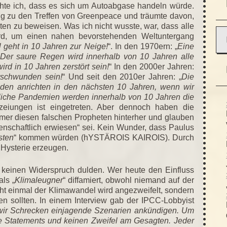
te ich, dass es sich um Autoabgase handeln würde.
ßig zu den Treffen von Greenpeace und träumte davon,
ten zu beweisen. Was ich nicht wusste, war, dass alle
rd, um einen nahen bevorstehenden Weltuntergang
 geht in 10 Jahren zur Neige!
“. In den 1970ern: „
Eine
Der saure Regen wird innerhalb von 10 Jahren alle
rd in 10 Jahren zerstört sein!
“ In den 2000er Jahren:
rschwunden sein!
“ Und seit den 2010er Jahren: „
Die
den anrichten in den nächsten 10 Jahren, wenn wir
liche Pandemien werden innerhalb von 10 Jahren die
eiungen ist eingetreten. Aber dennoch haben die
mer diesen falschen Propheten hinterher und glauben
ssenschaftlich erwiesen“ sei. Kein Wunder, dass Paulus
sten
“ kommen würden (hYSTÄROIS KAIROIS). Durch
 Hysterie erzeugen.
e keinen Widerspruch dulden. Wer heute den Einfluss
als „
Klimaleugner
“ diffamiert, obwohl niemand auf der
ht einmal der Klimawandel wird angezweifelt, sondern
en sollten. In einem Interview gab der IPCC-Lobbyist
ir Schrecken einjagende Szenarien ankündigen.
Um
e Statements und keinen Zweifel am Gesagten. Jeder