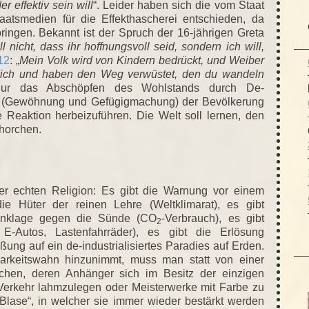
r effektiv sein will
“. Leider haben sich die vom Staat
aatsmedien für die Effekthascherei entschieden, da
ringen. Bekannt ist der Spruch der 16-jährigen Greta
ll nicht, dass ihr hoffnungsvoll seid, sondern ich will,
12
: „
Mein Volk wird von Kindern bedrückt, und Weiber
 dich und haben den Weg verwüstet, den du wandeln
 nur das Abschöpfen des Wohlstands durch De-
ung (Gewöhnung und Gefügigmachung) der Bevölkerung
 Reaktion herbeizuführen. Die Welt soll lernen, den
ehorchen.
iner echten Religion: Es gibt die Warnung vor einem
die Hüter der reinen Lehre (Weltklimarat), es gibt
 Anklage gegen die Sünde (CO
-Verbrauch), es gibt
2
e, E-Autos, Lastenfahrräder), es gibt die Erlösung
ßung auf ein de-industrialisiertes Paradies auf Erden.
keitswahn hinzunimmt, muss man statt von einer
chen, deren Anhänger sich im Besitz der einzigen
Verkehr lahmzulegen oder Meisterwerke mit Farbe zu
„Blase“, in welcher sie immer wieder bestärkt werden