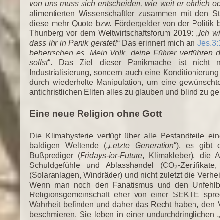
von uns muss sich entscheiden, wie weit er ehrlich ode
alimentierten Wissenschaftler zusammen mit den St
diese mehr Quote bzw. Fördergelder von der Politik b
Thunberg vor dem Weltwirtschaftsforum 2019: „
Ich wi
dass ihr in Panik geratet!“
Das erinnert mich an
Jes.3:
beherrschen es. Mein Volk, deine Führer verführen
sollst
“. Das Ziel dieser Panikmache ist nicht
Industrialisierung, sondern auch eine Konditionier
durch wiederholte Manipulation, um eine gewünschte
antichristlichen Eliten alles zu glauben und blind zu g
Eine neue Religion ohne Gott
Die Klimahysterie verfügt über alle Bestandteile e
baldigen Weltende („
Letzte Generation
“), es gibt 
Bußprediger (
Fridays-for-Future
, Klimakleber), die
Schuldgefühle und Ablasshandel (CO
-Zertifikat
2
(Solaranlagen, Windräder) und nicht zuletzt die Verhei
Wenn man noch den Fanatismus und den Unfehlbar
Religionsgemeinschaft eher von einer SEKTE spre
Wahrheit befinden und daher das Recht haben, den 
beschmieren. Sie leben in einer undurchdringlichen 