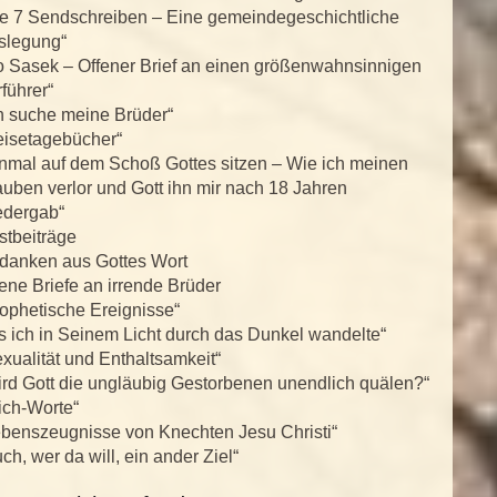
ie 7 Sendschreiben – Eine gemeindegeschichtliche
slegung“
o Sasek – Offener Brief an einen größenwahnsinnigen
führer“
h suche meine Brüder“
eisetagebücher“
inmal auf dem Schoß Gottes sitzen – Wie ich meinen
uben verlor und Gott ihn mir nach 18 Jahren
edergab“
stbeiträge
danken aus Gottes Wort
ene Briefe an irrende Brüder
ophetische Ereignisse“
s ich in Seinem Licht durch das Dunkel wandelte“
xualität und Enthaltsamkeit“
rd Gott die ungläubig Gestorbenen unendlich quälen?“
ich-Worte“
ebenszeugnisse von Knechten Jesu Christi“
ch, wer da will, ein ander Ziel“