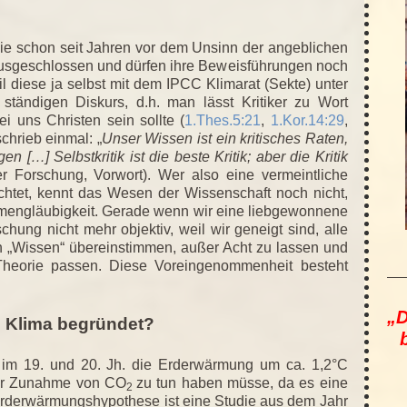
die schon seit Jahren vor dem Unsinn der angeblichen
sgeschlossen und dürfen ihre Beweisführungen noch
il diese ja selbst mit dem IPCC Klimarat (Sekte) unter
ständigen Diskurs, d.h. man lässt Kritiker zu Wort
 uns Christen sein sollte (
1.Thes.5:21
,
1.Kor.14:29
,
chrieb einmal: „
Unser Wissen ist ein kritisches Raten,
…] Selbstkritik ist die beste Kritik; aber die Kritik
er Forschung, Vorwort). Wer also eine vermeintliche
achtet, kennt das Wesen der Wissenschaft noch nicht,
gmengläubigkeit. Gerade wenn wir eine liebgewonnene
hung nicht mehr objektiv, weil wir geneigt sind, alle
n „Wissen“ übereinstimmen, außer Acht zu lassen und
 Theorie passen. Diese Voreingenommenheit besteht
„D
s Klima begründet?
ng im 19. und 20. Jh. die Erderwärmung um ca. 1,2°C
der Zunahme von CO
zu tun haben müsse, da es eine
2
 Erderwärmungshypothese ist eine Studie aus dem Jahr