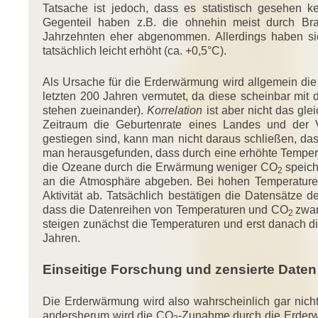
Tatsache ist jedoch, dass es statistisch gesehen 
Gegenteil haben z.B. die ohnehin meist durch Bra
Jahrzehnten eher abgenommen. Allerdings haben si
tatsächlich leicht erhöht (ca. +0,5°C).
Als Ursache für die Erderwärmung wird allgemein di
letzten 200 Jahren vermutet, da diese scheinbar mit d
stehen zueinander).
Korrelation
ist aber nicht das gle
Zeitraum die Geburtenrate eines Landes und der 
gestiegen sind, kann man nicht daraus schließen, da
man herausgefunden, dass durch eine erhöhte Temper
die Ozeane durch die Erwärmung weniger CO
speich
2
an die Atmosphäre abgeben. Bei hohen Temperatu
Aktivität ab. Tatsächlich bestätigen die Datensätze d
dass die Datenreihen von Temperaturen und CO
zwar
2
steigen zunächst die Temperaturen und erst danach 
Jahren.
Einseitige Forschung und zensierte Daten
Die Erderwärmung wird also wahrscheinlich gar nich
andersherum wird die CO
-Zunahme durch die Erderwä