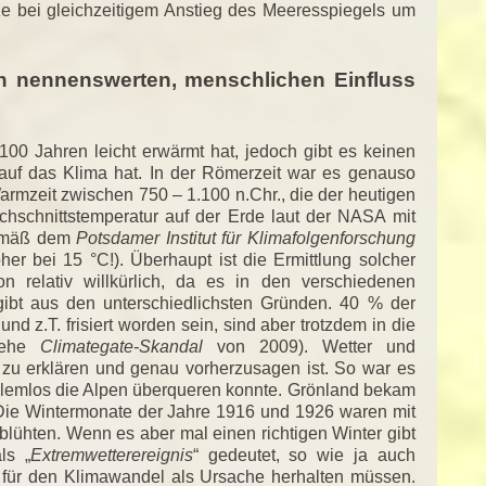
ze bei gleichzeitigem Anstieg des Meeresspiegels um
 nennenswerten, menschlichen Einfluss
n 100 Jahren leicht erwärmt hat, jedoch gibt es keinen
auf das Klima hat. In der Römerzeit war es genauso
armzeit zwischen 750 – 1.100 n.Chr., die der heutigen
rchschnittstemperatur auf der Erde laut der NASA mit
(gemäß dem
Potsdamer Institut für Klimafolgenforschung
öher bei 15 °C!). Überhaupt ist die Ermittlung solcher
n relativ willkürlich, da es in den verschiedenen
ibt aus den unterschiedlichsten Gründen. 40 % der
d z.T. frisiert worden sein, sind aber trotzdem in die
siehe
Climategate-Skandal
von 2009). Wetter und
zu erklären und genau vorherzusagen ist. So war es
blemlos die Alpen überqueren konnte. Grönland bekam
 Die Wintermonate der Jahre 1916 und 1926 waren mit
lühten. Wenn es aber mal einen richtigen Winter gibt
ls „
Extremwetterereignis
“ gedeutet, so wie ja auch
ür den Klimawandel als Ursache herhalten müssen.