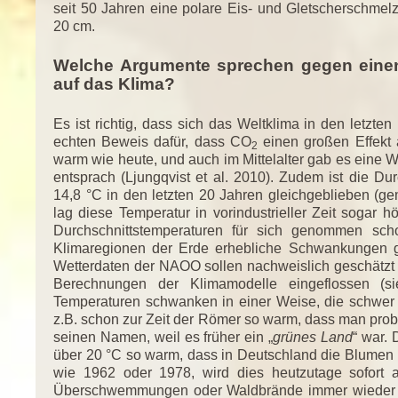
seit 50 Jahren eine polare Eis- und Gletscherschmel
20 cm.
Welche Argumente sprechen gegen einen
auf das Klima?
Es ist richtig, dass sich das Weltklima in den letzte
echten Beweis dafür, dass CO
einen großen Effekt 
2
warm wie heute, und auch im Mittelalter gab es eine W
entsprach (Ljungqvist et al. 2010). Zudem ist die Du
14,8 °C in den letzten 20 Jahren gleichgeblieben 
lag diese Temperatur in vorindustrieller Zeit sogar h
Durchschnittstemperaturen für sich genommen scho
Klimaregionen der Erde erhebliche Schwankungen g
Wetterdaten der NAOO sollen nachweislich geschätzt un
Berechnungen der Klimamodelle eingeflossen (
Temperaturen schwanken in einer Weise, die schwer 
z.B. schon zur Zeit der Römer so warm, dass man pro
seinen Namen, weil es früher ein „
grünes Land
“ war.
über 20 °C so warm, dass in Deutschland die Blumen b
wie 1962 oder 1978, wird dies heutzutage sofort a
Überschwemmungen oder Waldbrände immer wieder f