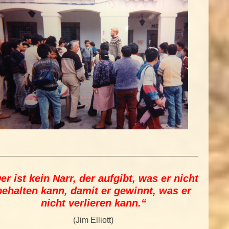
er ist kein Narr, der aufgibt, was er nicht
behalten kann, damit er gewinnt, was er
nicht verlieren kann.“
(Jim Elliott)