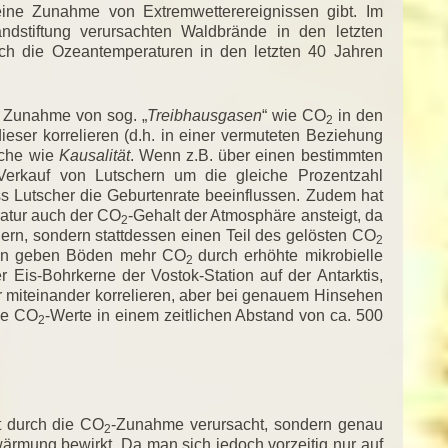
keine Zunahme von Extremwetterereignissen gibt. Im
ndstiftung verursachten Waldbrände in den letzten
ch die Ozeantemperaturen in den letzten 40 Jahren
e Zunahme von sog. „
Treibhausgasen
“ wie CO
in den
2
ieser korrelieren (d.h. in einer vermuteten Beziehung
iche wie
Kausalität
. Wenn z.B. über einen bestimmten
Verkauf von Lutschern um die gleiche Prozentzahl
ss Lutscher die Geburtenrate beeinflussen. Zudem hat
atur auch der CO
-Gehalt der Atmosphäre ansteigt, da
2
ern, sondern stattdessen einen Teil des gelösten CO
2
ren geben Böden mehr CO
durch erhöhte mikrobielle
2
er Eis-Bohrkerne der Vostok-Station auf der Antarktis,
 miteinander korrelieren, aber bei genauem Hinsehen
die CO
-Werte in einem zeitlichen Abstand von ca. 500
2
t durch die CO
-Zunahme verursacht, sondern genau
2
rmung bewirkt. Da man sich jedoch vorzeitig nur auf