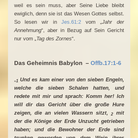
weil es sein muss, aber Seine Liebe bleibt
ewiglich, denn sie ist das Wesen Gottes selbst.
So lesen wir in
Jes.61:2
vom „
Jahr
der
Annehmung
“, aber in Bezug auf Sein Gericht
nur vom „
Tag
des Zornes
“.
Das Geheimnis Babylon –
Offb.17:1-6
„
Und es kam einer von den sieben Engeln,
1
welche die sieben Schalen hatten, und
redete mit mir und sprach: Komm her! Ich
will dir das Gericht über die große Hure
zeigen, die an vielen Wassern sitzt,
mit
2
der die Könige der Erde Unzucht getrieben
haben; und die Bewohner der Erde sind
trunken geworden von dem Wein ihrer