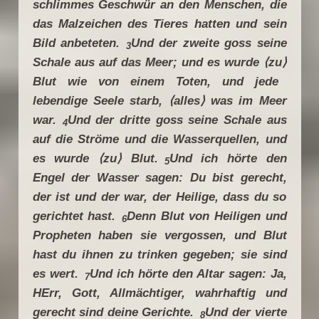
schlimmes Geschwür an den Menschen, die
das Malzeichen des Tieres hatten und sein
Bild anbeteten.
Und der zweite goss seine
3
Schale aus auf das Meer; und es wurde
⟨
zu
⟩
Blut wie von einem Toten, und jede
lebendige Seele starb,
⟨
alles
⟩
was im Meer
war.
Und der dritte goss seine Schale aus
4
auf die Ströme und die Wasserquellen, und
es wurde
⟨
zu
⟩
Blut.
Und ich hörte den
5
Engel der Wasser sagen: Du bist gerecht,
der ist und der war, der Heilige, dass du so
gerichtet hast.
Denn Blut von Heiligen und
6
Propheten haben sie vergossen, und Blut
hast du ihnen zu trinken gegeben; sie sind
es wert.
Und ich hörte den Altar sagen: Ja,
7
HErr, Gott, Allmächtiger, wahrhaftig und
gerecht sind deine Gerichte.
Und der vierte
8