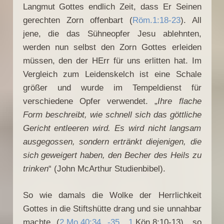
Langmut Gottes endlich Zeit, dass Er Seinen
gerechten Zorn offenbart (
Röm.1:18-23
). All
jene, die das Sühneopfer Jesu ablehnten,
werden nun selbst den Zorn Gottes erleiden
müssen, den der HErr für uns erlitten hat. Im
Vergleich zum Leidenskelch ist eine Schale
größer und wurde im Tempeldienst für
verschiedene Opfer verwendet. „
Ihre flache
Form beschreibt, wie schnell sich das göttliche
Gericht entleeren wird. Es wird nicht langsam
ausgegossen, sondern ertränkt diejenigen, die
sich geweigert haben, den Becher des Heils zu
trinken
“ (John McArthur Studienbibel).
So wie damals die Wolke der Herrlichkeit
Gottes in die Stiftshütte drang und sie unnahbar
machte (
2.Mo.40:34 -35, 1
.Kön.8:10-13), so