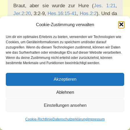
Braut, aber sie wurde zur Hure (
Jes. 1:21
,
Jer.2:20
, 3:2-9,
Hes.16:15-41
,
Hos.2:2
). Und da
sich die Geschichte wiederholt (
Pred.1:9
), ist
Cookie-Zustimmung verwalten
auch die Kirche im Neuen Testament durch ihre
Hurerei mit der Welt zur „
Hure Babylon
“
Um dir ein optimales Erlebnis zu bieten, verwenden wir Technologien wie
Cookies, um Geräteinformationen zu speichern und/oder darauf
geworden (
Jak.4:4
).
zuzugreifen. Wenn du diesen Technologien zustimmst, können wir Daten
wie das Surfverhalten oder eindeutige IDs auf dieser Website verarbeiten.
Wenn du deine Zustimmung nicht erteilst oder zurückziehst, können
Während der Vorherrschaft der Katholischen
bestimmte Merkmale und Funktionen beeinträchtigt werden.
Kirche im Mittelalter wurden die Menschen
durch Dogmen zum Götzendienst verführt,
Akzeptieren
weshalb der HErr Jesus sie in
Offb.2:20
als
„
Jesabel
“ bezeichnet in Anspielung auf jene
Ablehnen
Isebel
aus
1.Kön.18 – 21
und
2.Kön.9
. Da die
Einstellungen ansehen
RKK sich auf Gott und die Bibel berief, war es
für die Leute schier unmöglich, die Verführung
Cookie-Richtlinie
Datenschutzerklärung
Impressum
zu durchschauen, so dass sie zwar „
trunken
“,