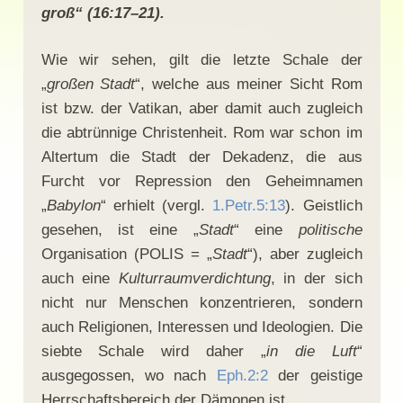
groß“ (16:17–21).
Wie wir sehen, gilt die letzte Schale der
„
großen Stadt
“, welche aus meiner Sicht Rom
ist bzw. der Vatikan, aber damit auch zugleich
die abtrünnige Christenheit. Rom war schon im
Altertum die Stadt der Dekadenz, die aus
Furcht vor Repression den Geheimnamen
„
Babylon
“ erhielt (vergl.
1.Petr.5:13
). Geistlich
gesehen, ist eine „
Stadt
“ eine
politische
Organisation (POLIS = „
Stadt
“), aber zugleich
auch eine
Kulturraumverdichtung
, in der sich
nicht nur Menschen konzentrieren, sondern
auch Religionen, Interessen und Ideologien. Die
siebte Schale wird daher „
in die Luft
“
ausgegossen, wo nach
Eph.2:2
der geistige
Herrschaftsbereich der Dämonen ist.