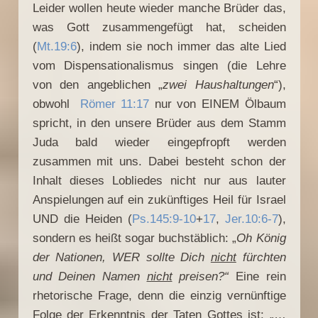
Leider wollen heute wieder manche Brüder das,
was Gott zusammengefügt hat, scheiden
(
Mt.19:6
), indem sie noch immer das alte Lied
vom Dispensationalismus singen (die Lehre
von den angeblichen „
zwei Haushaltungen
“),
obwohl
Römer 11:17
nur von EINEM Ölbaum
spricht, in den unsere Brüder aus dem Stamm
Juda bald wieder eingepfropft werden
zusammen mit uns. Dabei besteht schon der
Inhalt dieses Lobliedes nicht nur aus lauter
Anspielungen auf ein zukünftiges Heil für Israel
UND die Heiden (
Ps.145:9-10
+
17
,
Jer.10:6-7
),
sondern es heißt sogar buchstäblich: „
Oh König
der Nationen, WER sollte Dich
nicht
fürchten
und Deinen Namen
nicht
preisen?“
Eine rein
rhetorische Frage, denn die einzig vernünftige
Folge der Erkenntnis der Taten Gottes ist: „…