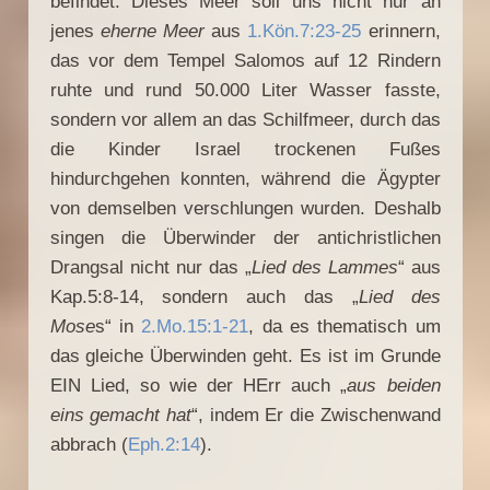
befindet. Dieses Meer soll uns nicht nur an
jenes
eherne Meer
aus
1.Kön.7:23-25
erinnern,
das vor dem Tempel Salomos auf 12 Rindern
ruhte und rund 50.000 Liter Wasser fasste,
sondern vor allem an das Schilfmeer, durch das
die Kinder Israel trockenen Fußes
hindurchgehen konnten, während die Ägypter
von demselben verschlungen wurden. Deshalb
singen die Überwinder der antichristlichen
Drangsal nicht nur das „
Lied des Lammes
“ aus
Kap.5:8-14, sondern auch das „
Lied des
Mose
s“ in
2.Mo.15:1-21
, da es thematisch um
das gleiche Überwinden geht. Es ist im Grunde
EIN Lied, so wie der HErr auch „
aus beiden
eins gemacht hat
“, indem Er die Zwischenwand
abbrach (
Eph.2:14
).