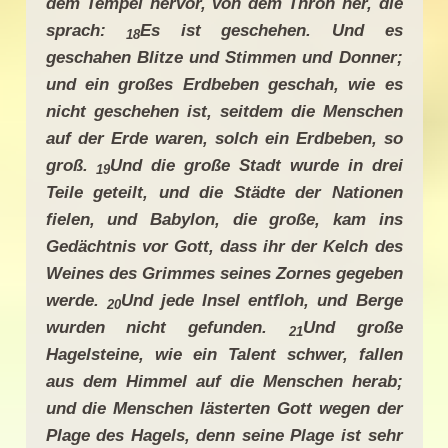
dem Tempel hervor, von dem Thron her, die
sprach:
Es ist geschehen. Und es
18
geschahen Blitze und Stimmen und Donner;
und ein großes Erdbeben geschah, wie es
nicht geschehen ist, seitdem die Menschen
auf der Erde waren, solch ein Erdbeben, so
groß.
Und die große Stadt wurde in drei
19
Teile geteilt, und die Städte der Nationen
fielen, und Babylon, die große, kam ins
Gedächtnis vor Gott, dass ihr der Kelch des
Weines des Grimmes seines Zornes gegeben
werde.
Und jede Insel entfloh, und Berge
20
wurden nicht gefunden.
Und große
21
Hagelsteine, wie ein Talent schwer, fallen
aus dem Himmel auf die Menschen herab;
und die Menschen lästerten Gott wegen der
Plage des Hagels, denn seine Plage ist sehr