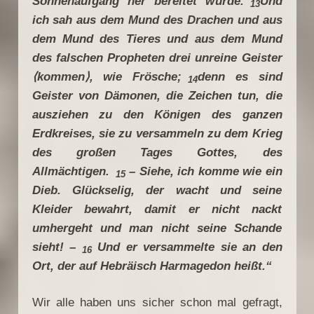
Sonnenaufgang her bereitet wurde.
Und
13
ich sah aus dem Mund des Drachen und aus
dem Mund des Tieres und aus dem Mund
des falschen Propheten drei unreine Geister
⟨
kommen
⟩
, wie Frösche;
denn es sind
14
Geister von Dämonen, die Zeichen tun, die
ausziehen zu den Königen des ganzen
Erdkreises, sie zu versammeln zu dem Krieg
des großen Tages Gottes, des
Allmächtigen.
– Siehe, ich komme wie ein
15
Dieb. Glückselig, der wacht und seine
Kleider bewahrt, damit er nicht nackt
umhergeht und man nicht seine Schande
sieht! –
Und er versammelte sie an den
16
Ort, der auf Hebräisch Harmagedon heißt.“
Wir alle haben uns sicher schon mal gefragt,