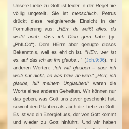
Unsere Liebe zu Gott ist leider in der Regel nie
völlig ungeteilt. Sie ist
menschlich
. Petrus
drückt diese resignierende Einsicht in der
Formulierung aus: „
HErr, du weißt alles, du
weißt auch, dass ich Dich gern habe
(gr.
„PhILOo“). Dem HErrn aber genügte dieses
Bekenntnis, weil es ehrlich ist. “
HErr, wer ist
es, auf das ich an ihn glaube
…“ (
Joh.9:36
), mit
anderen Worten: „
Ich will glauben – aber ich
weiß nur nicht, an was bzw. an wen.“ „Herr, ich
glaube, hilf meinem Unglauben!
“ waren die
Worte eines anderen Geheilten. Wir können nur
das geben, was Gott uns zuvor geschenkt hat,
sowohl den Glauben als auch die Liebe zu Gott.
Es ist wie ein Energiefluss, der von Gott kommt
und wieder zu Gott hinführt. Und wir haben