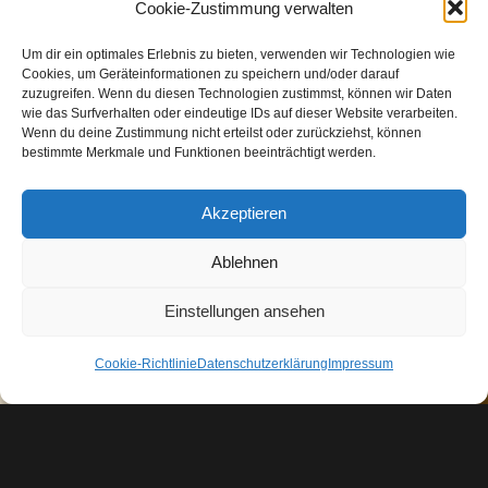
Cookie-Zustimmung verwalten
17. September 2020
– Die unglaubliche Geschichte der Natalia H.
Um dir ein optimales Erlebnis zu bieten, verwenden wir Technologien wie
9. Oktober 2019
Cookies, um Geräteinformationen zu speichern und/oder darauf
zuzugreifen. Wenn du diesen Technologien zustimmst, können wir Daten
– Was bedeutet „Von Ewigkeit zu Ewigkeit?“
wie das Surfverhalten oder eindeutige IDs auf dieser Website verarbeiten.
Wenn du deine Zustimmung nicht erteilst oder zurückziehst, können
bestimmte Merkmale und Funktionen beeinträchtigt werden.
Akzeptieren
Ablehnen
Einstellungen ansehen
Cookie-Richtlinie
Datenschutzerklärung
Impressum