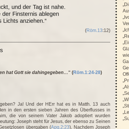
„D
ückt, und der Tag ist nahe.
Au
 der Finsternis ablegen
„Iv
 Lichts anziehen.“
Ver
„Ic
(
Röm.13
:12)
„R
„E
Gla
es
wi
Ga
Ge
en hat Gott sie dahingegeben…
“ (
Röm.1:24-28
)
Off
„Pr
„Al
„Se
„Wi
egeben? Ja! Und der HErr hat es in Matth. 13 auch
„St
en in den ersten sieben Jahren des Überflusses in
„L
m, die von seinem Vater Jakob adoptiert wurden
„Su
deutung: Joseph steht für Jesus, der ebenso zu Seinen
Gesetzlosen übergaben (
Apg.2:23
). Nachdem Joseph