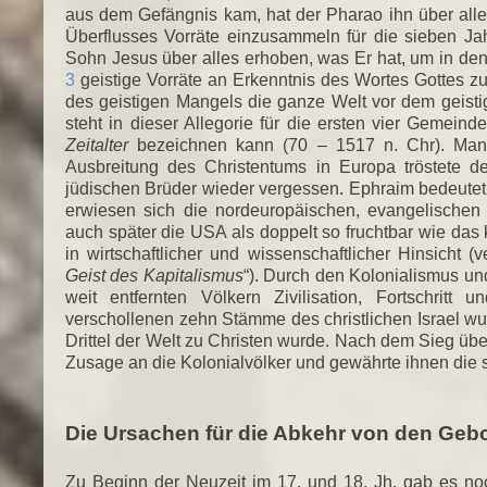
aus dem Gefängnis kam, hat der Pharao ihn über alle
Überflusses Vorräte einzusammeln für die sieben J
Sohn Jesus über alles erhoben, was Er hat, um in de
3
geistige Vorräte an Erkenntnis des Wortes Gottes z
des geistigen Mangels die ganze Welt vor dem geisti
steht in dieser Allegorie für die ersten vier Gemei
Zeitalter
bezeichnen kann (70 – 1517 n. Chr). Man
Ausbreitung des Christentums in Europa tröstete 
jüdischen Brüder wieder vergessen. Ephraim bedeutet
erwiesen sich die nordeuropäischen, evangelische
auch später die USA als doppelt so fruchtbar wie das 
in wirtschaftlicher und wissenschaftlicher Hinsicht (
Geist des Kapitalismus
“). Durch den Kolonialismus un
weit entfernten Völkern Zivilisation, Fortschritt
verschollenen zehn Stämme des christlichen Israel w
Drittel der Welt zu Christen wurde. Nach dem Sieg über
Zusage an die Kolonialvölker und gewährte ihnen die 
Die Ursachen für die Abkehr von den Geb
Zu Beginn der Neuzeit im 17. und 18. Jh. gab es no