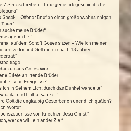
ie 7 Sendschreiben – Eine gemeindegeschichtliche
slegung“
o Sasek – Offener Brief an einen größenwahnsinnigen
führer“
h suche meine Brüder“
eisetagebücher“
inmal auf dem Schoß Gottes sitzen – Wie ich meinen
uben verlor und Gott ihn mir nach 18 Jahren
edergab“
stbeiträge
danken aus Gottes Wort
ene Briefe an irrende Brüder
ophetische Ereignisse“
s ich in Seinem Licht durch das Dunkel wandelte“
xualität und Enthaltsamkeit“
rd Gott die ungläubig Gestorbenen unendlich quälen?“
ich-Worte“
ebenszeugnisse von Knechten Jesu Christi“
ch, wer da will, ein ander Ziel“