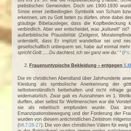
pietistischen Gemeinden. Doch um 1900-1930 wurde 
Sinne einer zeitbedingten Symbolik von Scham bzw.
erkennen, um zu Gott beten zu dürfen, ohne dabei de
gläubige Bibelausleger, dass die Kopfbedeckung k
verbindlich. Aber wer entscheidet, was „kulturell“ i
außerbiblische Plausibilität (Zeitgeist, Moralempf
unterstellt, dass Er implizit wandelbar sei und
gesellschaftlich unbequem sei, habe auf einmal mehr A
spricht Gott: ‚…Du dachtest, ich sei ganz wie du
.‘ “ (
Ps.
Frauenuntypische Bekleidung – entgegen
5.M
Die im christlichen Abendland über Jahrhunderte ane
Kleidung als symbolische Anerkennung der göt
selbstverständlich beibehalten und nicht infrage ge
widernatürlich. Zwar gab es Ausnahmen im 1. Weltkri
durften, aber selbst für Weltmenschen war die Vorste
sie als rebellisch empfunden wurde. Das änd
Emanzipationsbewegung und der Forderung der Frau
wurden von diesem antichristlichen Zeitstrom mitgeriss
(
Mt.7:26-27
). Die von den christlichen Vätern für ewi
in der Bekleidung) wurden immer weiter zurückges