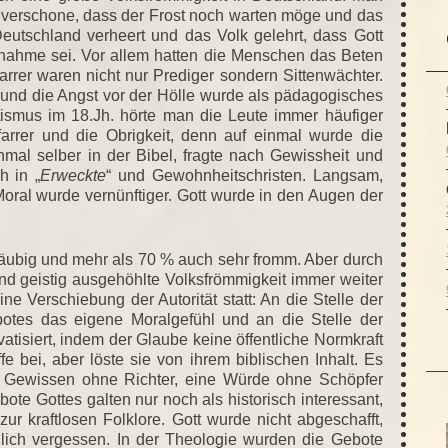
n verschone, dass der Frost noch warten möge und das
Deutschland verheert und das Volk gelehrt, dass Gott
Ausnahme sei. Vor allem hatten die Menschen das Beten
Pfarrer waren nicht nur Prediger sondern Sittenwächter.
) und die Angst vor der Hölle wurde als pädagogisches
ismus im 18.Jh. hörte man die Leute immer häufiger
 Pfarrer und die Obrigkeit, denn auf einmal wurde die
nmal selber in der Bibel, fragte nach Gewissheit und
h in „
Erweckte
“ und Gewohnheitschristen. Langsam,
Moral wurde vernünftiger. Gott wurde in den Augen der
äubig und mehr als 70 % auch sehr fromm. Aber durch
und geistig ausgehöhlte Volksfrömmigkeit immer weiter
ne Verschiebung der Autorität statt: An die Stelle der
ebotes das eigene Moralgefühl und an die Stelle der
atisiert, indem der Glaube keine öffentliche Normkraft
fe bei, aber löste sie von ihrem biblischen Inhalt. Es
n Gewissen ohne Richter, eine Würde ohne Schöpfer
te Gottes galten nur noch als historisch interessant,
ur kraftlosen Folklore. Gott wurde nicht abgeschafft,
ßlich vergessen. In der Theologie wurden die Gebote