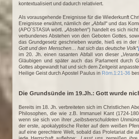
kontextualisiert und dadurch relativiert.
Als vorausgehende Ereignisse für die Wiederkunft Chr
Ereignisse erwähnt, nämlich der „
Abfall
“ und das Kom
(APO´STASIA wörtl. „
Abstehen
“) handelt es sich nic
verbundenes Abstehen von den Geboten Gottes, sowoh
das Grundgesetz geschrieben wurde, hieß es in der 
Gott und den Menschen… hat sich das deutsche Volk*
im 20. Jh. einen rasanten Abfall von dieser „
Verant
Gläubigen und später auch das Parlament durch G
Gottes abgewandt hat und sich dem Zeitgeist anpasste.
Heilige Geist durch Apostel Paulus in
Röm.1:21-36
bes
Die Grundsünde im 19.Jh.: Gott wurde nic
Bereits im 18. Jh. verbreiteten sich im Christlichen A
Philosophen, die wie z.B. Immanuel Kant (1724-180
wenn sie sich von ihrer „
selbstverschuldeten Unmünd
der erste, apokalyptische Reiter auf dem weißen Pfer
auf eine gerechtere Welt, sobald das Proletariat die
jede Herrschaft auflehne: „
Lasst uns zerreißen ihre