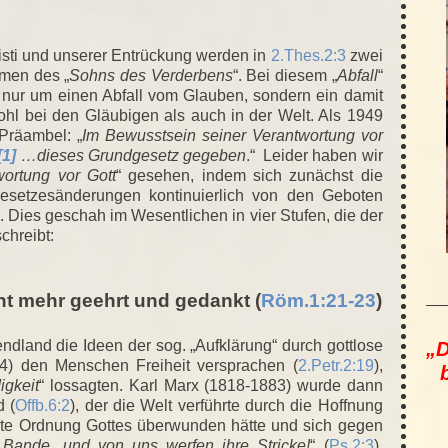
isti und unserer Entrückung werden in
2.Thes.2:3
zwei
men des „
Sohns des Verderbens
“. Bei diesem „
Abfall
“
ht nur um einen Abfall vom Glauben, sondern ein damit
l bei den Gläubigen als auch in der Welt. Als 1949
Präambel: „
Im Bewusstsein seiner Verantwortung vor
[1]
…dieses Grundgesetz gegeben
.“ Leider haben wir
wortung vor Gott
“ gesehen, indem sich zunächst die
esetzesänderungen kontinuierlich von den Geboten
 Dies geschah im Wesentlichen in vier Stufen, die der
chreibt:
ht mehr geehrt und gedankt (
Röm.1:21-23
)
bendland die Ideen der sog. „Aufklärung“ durch gottlose
„D
4) den Menschen Freiheit versprachen (
2.Petr.2:19
),
igkeit
“ lossagten. Karl Marx (1818-1883) wurde dann
d (
Offb.6:2
), der die Welt verführte durch die Hoffnung
 alte Ordnung Gottes überwunden hätte und sich gegen
 Bande, und von uns werfen ihre Stricke!
“ (
Ps.2:3
).