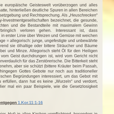
ie europäische Geisteswelt vorüberzogen und alles
hatte, hinterließen deutliche Spuren in allen Bereichen
esetzgebung und Rechtsprechung. Als „
Heuschrecken
“
ty-Investmentgesellschaften bezeichnet, die gesunde,
chten und die Bestandteile mit maximalem Gewinn
bringlich verloren gehen. Interessant ist, dass
, in erster Linie über Weizen und Gemüse mit weichen
nge = allegorisch: junge, ungefestigte und unbewährte
hrend sie ölhaltige oder bittere Sträucher und Bäume
ei und Minze. Allegorisch steht Öl für den Heiligen
vom Geist durchdrungen ist, wird vom Gericht nicht
verdaulich für das Zerstörerische. Die Bitterkeit steht
enehm, aber sie schützt (bittere Kräuter beim Passah,
ingegen Gottes Gebote nur noch aus traditioneller
lischen Begründungen interessiert, um das Gebot mit
erfüllen, dann hat es keine „Wurzeln“ und verdorrt,
Hier mal ein paar Beispiele, wie die Gesetzlosigkeit
 entgegen
1.Kor.11:1-16
er, Hut) in allen Kirchen verpflichtend, besonders in