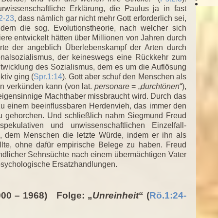
rwissenschaftliche Erklärung, die Paulus ja in fast
2-23
, dass nämlich gar nicht mehr Gott erforderlich sei,
ern die sog. Evolutionstheorie, nach welcher sich
ere entwickelt hätten über Millionen von Jahren durch
rte der angeblich Überlebenskampf der Arten durch
ionalsozialismus, der keineswegs eine Rückkehr zum
ntwicklung des Sozialismus, dem es um die Auflösung
tiv ging (
Spr.1:14
). Gott aber schuf den Menschen als
en verkünden kann (von lat.
personare
= „
durchtönen
“),
 eigensinnige Machthaber missbraucht wird. Durch das
u einem beeinflussbaren Herdenvieh, das immer den
 zu gehorchen. Und schließlich nahm Siegmund Freud
spekulativen und unwissenschaftlichen Einzelfall-
e, dem Menschen die letzte Würde, indem er ihn als
tellte, ohne dafür empirische Belege zu haben. Freud
kindlicher Sehnsüchte nach einem übermächtigen Vater
 psychologische Ersatzhandlungen.
900 – 1968) Folge: „
Unreinheit
“ (
Rö.1:24-