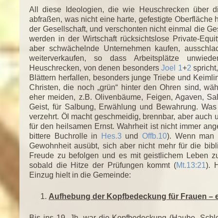
All diese Ideologien, die wie Heuschrecken über d
abfraßen, was nicht eine harte, gefestigte Oberfläche 
der Gesellschaft, und verschonten nicht einmal die G
werden in der Wirtschaft rücksichtslose Private-Equi
aber schwächelnde Unternehmen kaufen, ausschla
weiterverkaufen, so dass Arbeitsplätze unwieder
Heuschrecken, von denen besonders
Joel 1
+
2
spricht
Blättern herfallen, besonders junge Triebe und Keimli
Christen, die noch „grün“ hinter den Ohren sind, wä
eher meiden, z.B. Olivenbäume, Feigen, Agaven, Salb
Geist, für Salbung, Erwählung und Bewahrung. Was 
verzehrt. Öl macht geschmeidig, brennbar, aber auch un
für den heilsamen Ernst. Wahrheit ist nicht immer ang
bittere Buchrolle in
Hes.3
und
Offb.10
). Wenn man h
Gewohnheit ausübt, sich aber nicht mehr für die bib
Freude zu befolgen und es mit geistlichem Leben zu 
sobald die Hitze der Prüfungen kommt (
Mt.13:21
). 
Einzug hielt in die Gemeinde:
Aufhebung der Kopfbedeckung für Frauen –
Bis ins 19. Jh. war die Kopfbedeckung (Haube, Schlei