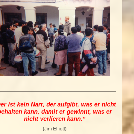
er ist kein Narr, der aufgibt, was er nicht
behalten kann, damit er gewinnt, was er
nicht verlieren kann.“
(Jim Elliott)