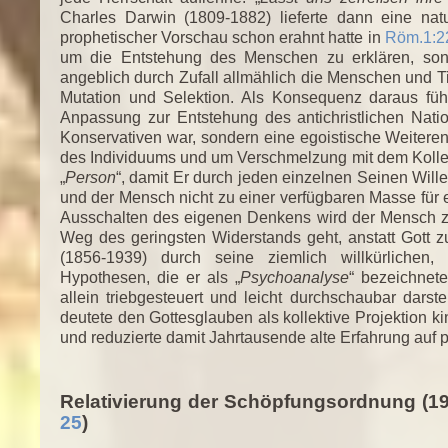
Charles Darwin (1809-1882) lieferte dann eine natu
prophetischer Vorschau schon erahnt hatte in
Röm.1:2
um die Entstehung des Menschen zu erklären, sond
angeblich durch Zufall allmählich die Menschen und Ti
Mutation und Selektion. Als Konsequenz daraus füh
Anpassung zur Entstehung des antichristlichen Nat
Konservativen war, sondern eine egoistische Weitere
des Individuums und um Verschmelzung mit dem Kollek
„
Person
“, damit Er durch jeden einzelnen Seinen Will
und der Mensch nicht zu einer verfügbaren Masse für
Ausschalten des eigenen Denkens wird der Mensch z
Weg des geringsten Widerstands geht, anstatt Gott
(1856-1939) durch seine ziemlich willkürlichen, 
Hypothesen, die er als „
Psychoanalyse
“ bezeichnet
allein triebgesteuert und leicht durchschaubar dars
deutete den Gottesglauben als kollektive Projektion 
und reduzierte damit Jahrtausende alte Erfahrung auf
Relativierung der Schöpfungsordnung (1
25
)