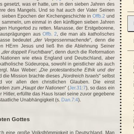
s gesetzt, was er hatte, um in den sieben Jahren des
ahre des Mangels. Und so hat auch der Vater Seinen
n sieben Epochen der Kirchengeschichte in
Offb.2
und
u sammeln, um einmal in den künftigen sieben Jahren
gen Hungertod zu retten. Manasse, der Erstgeborene,
ndeausprägungen aus
Offb. 2
, die man als
katholisches
asse bedeutet „
der Vergessenmachende
“, denn die
den HErrn Jesus und ließ Ihn die Ablehnung Seiner
 „
der doppelt Fruchtbare
“, denn durch die Reformation
n Nationen wie etwa England und Deutschland, aber
katholische Südeuropa, sowohl in geistlicher als auch
vergl. Max Weber: „
Die protestantische Ethik und der
d die Mission brachte dieses „
Nordreich Israels
“ selbst
 und vor allen den christlichen Glauben. Die einst
urden zum „
Haupt der Nationen
“ (
Jer.31:7
), so dass ein
 Hitler, erfüllte das Haus Israel seine zuvor gegebene
staatliche Unabhängigkeit (s.
Dan.7:4
).
oten Gottes
ch eine große Volksfrömmigkeit in Deutschland. Man