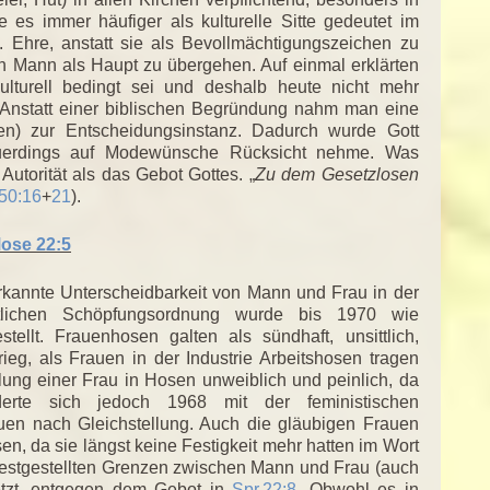
es immer häufiger als kulturelle Sitte gedeutet im
 Ehre, anstatt sie als Bevollmächtigungszeichen zu
n Mann als Haupt zu übergehen. Auf einmal erklärten
ulturell bedingt sei und deshalb heute nicht mehr
st? Anstatt einer biblischen Begründung nahm man eine
inden) zur Entscheidungsinstanz. Dadurch wurde Gott
 neuerdings auf Modewünsche Rücksicht nehme. Was
utorität als das Gebot Gottes. „
Zu dem Gesetzlosen
50:16
+
21
).
ose 22:5
rkannte Unterscheidbarkeit von Mann und Frau in der
tlichen Schöpfungsordnung wurde bis 1970 wie
stellt. Frauenhosen galten als sündhaft, unsittlich,
eg, als Frauen in der Industrie Arbeitshosen tragen
llung einer Frau in Hosen unweiblich und peinlich, da
erte sich jedoch 1968 mit der feministischen
en nach Gleichstellung. Auch die gläubigen Frauen
en, da sie längst keine Festigkeit mehr hatten im Wort
g festgestellten Grenzen zwischen Mann und Frau (auch
etzt, entgegen dem Gebot in
Spr.22:8
. Obwohl es in