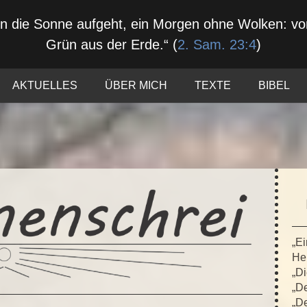
nn die Sonne aufgeht, ein Morgen ohne Wolken: 
Grün aus der Erde.“ (
2. Sam. 23:4
)
AKTUELLES
ÜBER MICH
TEXTE
BIBEL
„Ei
Hei
„Di
„De
„De