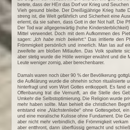
betete, dass der HErr das Dorf vor Krieg und Seuche
Vieh gesund bleibe. Der Dreißigjährige Krieg hatte 
streng ist, die Welt gefährlich und Sicherheit eine 
erlernt, da sie sahen, dass Gott in der Not half. Die 
Der Tod war allgegenwärtig (hohe Kindersterblichkeit
Mittel verwendet. Doch mit dem Aufkommen des Piet
sagen: „
Ich habe mich bekehrt
.“ Das irritierte den
Frömmigkeit persönlich und innerlich. Man las auf ei
zweifelte am bloßen Mitlaufen. Das Volk spaltete sic
aber stetig wurde die Hölle weniger erwähnt und die 
Leute weniger zornig, aber berechenbarer.
Damals waren noch über 90 % der Bevölkerung gottgl
die Aufklärung wurde die ohnehin schon ritualisierte 
hinterfragt und vom Wort Gottes entkoppelt. Es fand ei
Offenbarung trat die Vernunft, an die Stelle des G
Umkehr die Selbstoptimierung. Die Religion wurde priv
mehr haben sollte. Man behielt die christlichen Begrif
entstand eine „
Nächstenliebe
“ ohne Gottesgebot, ei
und eine moralische Kulisse ohne Fundament. Die Gebo
aber nicht mehr verbindlich, die Frömmigkeit verkam z
aber entthront, dann überflüssig gemacht und schlie