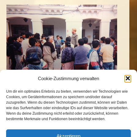
Cookie-Zustimmung verwalten
Um dir ein optimales Erlebnis zu bieten, verwenden wir Technologien wie
Cookies, um Geräteinformationen zu speichern und/oder darauf
zuzugreifen. Wenn du diesen Technologien zustimmst, können wir Daten
„Der ist kein Narr, der aufgibt, was er
wie das Surfverhalten oder eindeutige IDs auf dieser Website verarbeiten.
Wenn du deine Zustimmung nicht erteilst oder zurückziehst, können
nicht behalten kann, damit er gewinnt,
bestimmte Merkmale und Funktionen beeinträchtigt werden.
was er nicht verlieren kann.“
(Jim Elliott)
Akzeptieren