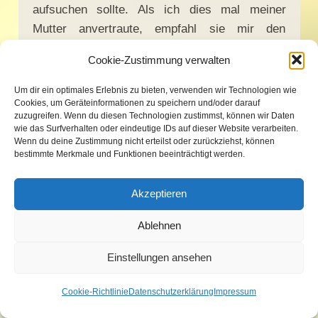
aufsuchen sollte. Als ich dies mal meiner
Mutter anvertraute, empfahl sie mir den
Psychologen Dirk Ludorf aus Osterholz-
Cookie-Zustimmung verwalten
Scharmbeck, weil er bibelgläubig sei und sie
bei ihm auch schon in Therapie war. Ich rief ihn
Um dir ein optimales Erlebnis zu bieten, verwenden wir Technologien wie
Cookies, um Geräteinformationen zu speichern und/oder darauf
also an und vereinbarte einen Termin. Bei dem
zuzugreifen. Wenn du diesen Technologien zustimmst, können wir Daten
ersten Treffen erzählte ich ihm 50 Minuten lang
wie das Surfverhalten oder eindeutige IDs auf dieser Website verarbeiten.
Wenn du deine Zustimmung nicht erteilst oder zurückziehst, können
meine Geschichte, und dann erklärte er mir 10
bestimmte Merkmale und Funktionen beeinträchtigt werden.
Minuten lang, was mit mir los sei. Diese 10
Minuten waren für mich aber äußerst
Akzeptieren
aufschlussreich, so dass sich der Stundensatz
von 60,-€ für mich voll gelohnt hatten:
Ablehnen
„
Zunächst einmal, Herr Poppe, muss ich Sie
Einstellungen ansehen
darauf hinweisen, dass ich für den Fall, dass
Cookie-Richtlinie
Datenschutzerklärung
Impressum
Sie eine Straftat begehen wollen und ich Sie
nicht davon abhalten kann, verpflichtet bin, dies