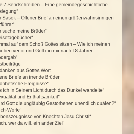
ie 7 Sendschreiben – Eine gemeindegeschichtliche
slegung“
o Sasek – Offener Brief an einen größenwahnsinnigen
führer“
h suche meine Brüder“
eisetagebücher“
inmal auf dem Schoß Gottes sitzen – Wie ich meinen
uben verlor und Gott ihn mir nach 18 Jahren
edergab“
stbeiträge
danken aus Gottes Wort
ene Briefe an irrende Brüder
ophetische Ereignisse“
s ich in Seinem Licht durch das Dunkel wandelte“
xualität und Enthaltsamkeit“
rd Gott die ungläubig Gestorbenen unendlich quälen?“
ich-Worte“
ebenszeugnisse von Knechten Jesu Christi“
ch, wer da will, ein ander Ziel“