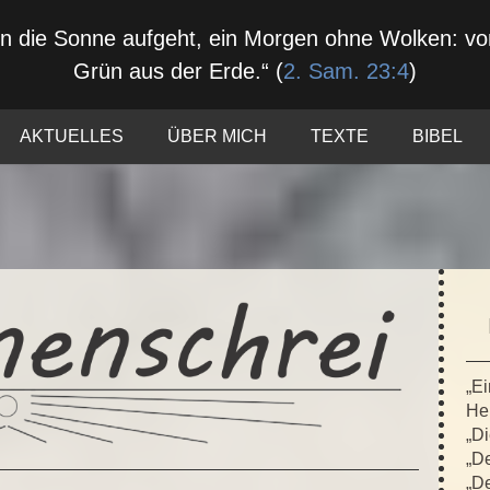
nn die Sonne aufgeht, ein Morgen ohne Wolken: 
Grün aus der Erde.“ (
2. Sam. 23:4
)
AKTUELLES
ÜBER MICH
TEXTE
BIBEL
„Ei
Hei
„Di
„De
„De