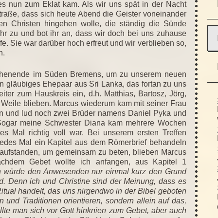
es nun zum Eklat kam. Als wir uns spät in der Nacht
traße, dass sich heute Abend die Geister voneinander
en Christen hingehen wolle, die ständig die Sünde
ihr zu und bot ihr an, dass wir doch bei uns zuhause
e. Sie war darüber hoch erfreut und wir verblieben so,
n.
Wochenende im Süden Bremens, um zu unserem neuen
in gläubiges Ehepaar aus Sri Lanka, das fortan zu uns
ter zum Hauskreis ein, d.h. Matthias, Bartosz, Jörg,
 Weile blieben. Marcus wiederum kam mit seiner Frau
nten und lud noch zwei Brüder namens Daniel Pyka und
e. Sogar meine Schwester Diana kam mehrere Wochen
 Mal richtig voll war. Bei unserem ersten Treffen
jedes Mal ein Kapitel aus dem Römerbrief behandeln
nn aufstanden, um gemeinsam zu beten, blieben Marcus
achdem Gebet wollte ich anfangen, aus Kapitel 1
h würde den Anwesenden nur einmal kurz den Grund
d. Denn ich und Christine sind der Meinung, dass es
itual handelt, das uns nirgendwo in der Bibel geboten
 und Traditionen orientieren, sondern allein auf das,
ollte man sich vor Gott hinknien zum Gebet, aber auch