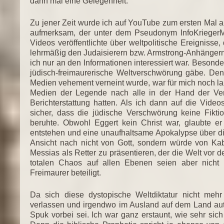
dann mal eine Gelegenheit.
Zu jener Zeit wurde ich auf YouTube zum ersten Mal 
aufmerksam, der unter dem Pseudonym InfoKriegerM
Videos veröffentlichte über weltpolitische Ereignisse
lehrmäßig den Judaisierern bzw. Armstrong-Anhängern
ich nur an den Informationen interessiert war. Besonder
jüdisch-freimaurerische Weltverschwörung gäbe. De
Medien vehement verneint wurde, war für mich noch lan
Medien der Legende nach alle in der Hand der Ver
Berichterstattung hatten. Als ich dann auf die Video
sicher, dass die jüdische Verschwörung keine Fikti
beruhte. Obwohl Eggert kein Christ war, glaubte er
entstehen und eine unaufhaltsame Apokalypse über d
Ansicht nach nicht von Gott, sondern würde von Kab
Messias als Retter zu präsentieren, der die Welt vor
totalen Chaos auf allen Ebenen seien aber nicht n
Freimaurer beteiligt.
Da sich diese dystopische Weltdiktatur nicht mehr
verlassen und irgendwo im Ausland auf dem Land auta
Spuk vorbei sei. Ich war ganz erstaunt, wie sehr si