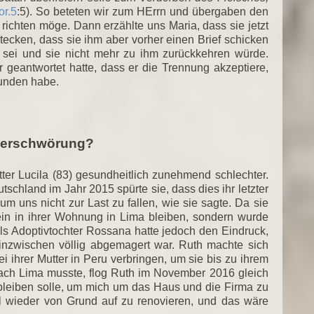
or.5
:5). So beteten wir zum HErrn und übergaben den
richten möge. Dann erzählte uns Maria, dass sie jetzt
tecken, dass sie ihm aber vorher einen Brief schicken
s sei und sie nicht mehr zu ihm zurückkehren würde.
r geantwortet hatte, dass er die Trennung akzeptiere,
funden habe.
tverschwörung?
r Lucila (83) gesundheitlich zunehmend schlechter.
tschland im Jahr 2015 spürte sie, dass dies ihr letzter
um uns nicht zur Last zu fallen, wie sie sagte. Da sie
lein in ihrer Wohnung in Lima bleiben, sondern wurde
els Adoptivtochter Rossana hatte jedoch den Eindruck,
a inzwischen völlig abgemagert war. Ruth machte sich
 ihrer Mutter in Peru verbringen, um sie bis zu ihrem
ach Lima musste, flog Ruth im November 2016 gleich
d bleiben solle, um mich um das Haus und die Firma zu
l wieder von Grund auf zu renovieren, und das wäre