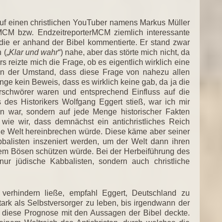
auf einen christlichen YouTuber namens Markus Müller
CM bzw. EndzeitreporterMCM ziemlich interessante
, die er anhand der Bibel kommentierte. Er stand zwar
 („
Klar und wahr
“) nahe, aber das störte mich nicht, da
s reizte mich die Frage, ob es eigentlich wirklich eine
nn der Umstand, dass diese Frage von nahezu allen
ge kein Beweis, dass es wirklich keine gab, da ja die
schwörer waren und entsprechend Einfluss auf die
s des Historikers Wolfgang Eggert stieß, war ich mir
on war, sondern auf jede Menge historischer Fakten
 wie wir, dass demnächst ein antichristliches Reich
ie Welt hereinbrechen würde. Diese käme aber seiner
balisten inszeniert werden, um der Welt dann ihren
 dem Bösen schützen würde. Bei der Herbeiführung des
ur jüdische Kabbalisten, sondern auch christliche
 verhindern ließe, empfahl Eggert, Deutschland zu
rk als Selbstversorger zu leben, bis irgendwann der
ch diese Prognose mit den Aussagen der Bibel deckte.