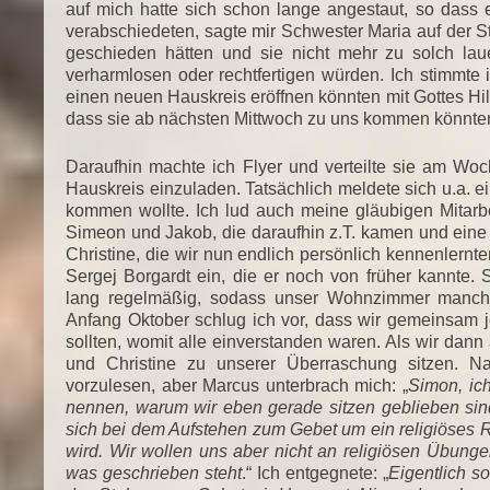
auf mich hatte sich schon lange angestaut, so dass 
verabschiedeten, sagte mir Schwester Maria auf der S
geschieden hätten und sie nicht mehr zu solch lau
verharmlosen oder rechtfertigen würden. Ich stimmte 
einen neuen Hauskreis eröffnen könnten mit Gottes Hilf
dass sie ab nächsten Mittwoch zu uns kommen könnte
Daraufhin machte ich Flyer und verteilte sie am 
Hauskreis einzuladen. Tatsächlich meldete sich u.a. e
kommen wollte. Ich lud auch meine gläubigen Mitarbei
Simeon und Jakob, die daraufhin z.T. kamen und eine
Christine, die wir nun endlich persönlich kennenler
Sergej Borgardt ein, die er noch von früher kannt
lang regelmäßig, sodass unser Wohnzimmer manches
Anfang Oktober schlug ich vor, dass wir gemeinsam 
sollten, womit alle einverstanden waren. Als wir da
und Christine zu unserer Überraschung sitzen. N
vorzulesen, aber Marcus unterbrach mich: „
Simon, ic
nennen, warum wir eben gerade sitzen geblieben sin
sich bei dem Aufstehen zum Gebet um ein religiöses R
wird. Wir wollen uns aber nicht an religiösen Übungen
was geschrieben steht
.“ Ich entgegnete: „
Eigentlich s