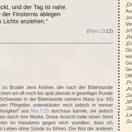
„D
ückt, und der Tag ist nahe.
Au
 der Finsternis ablegen
„Iv
 Lichts anziehen.“
Ver
„Ic
(
Röm.13
:12)
„R
„E
Gla
wi
Ga
Ge
Off
„Pr
zu Bruder Jens Kellner, der nach der Bibelstunde
„Al
chem wir oft noch bis spät abends in geselliger Runde
„Se
chwester in der Bibelstunde namens Maria (ca. 63)
„Wi
ren Pfingstler, unterstützten mich jedoch in meiner
„St
losigkeit
“ aus
Mat.7:23
durchaus kannte, sie jedoch
„L
en durch ihre Werke. Diese Ansicht hatte einen Streit
„Su
deren im Hauskreis gegen mich wandten, dass ich
 ein Leben ohne Sünde zu führen. Die Wut der anderen