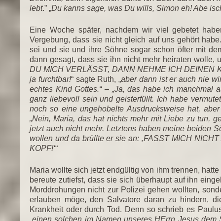
lebt
.” „
Du kanns sage, was Du wills, Simon eh! Abe isch
Eine Woche später, nachdem wir viel gebetet hab
Vergebung, dass sie nicht gleich auf uns gehört habe.
sei und sie und ihre Söhne sogar schon öfter mit de
dann gesagt, dass sie ihn nicht mehr heiraten wolle, 
DU MICH VERLÄSST, DANN NEHME ICH DEINEN 
ja furchtbar!
“ sagte Ruth, „
aber dann ist er auch nie w
echtes Kind Gottes.“ – „Ja, das habe ich manchmal 
ganz liebevoll sein und geisterfüllt. Ich habe vermute
noch so eine ungehobelte Ausdrucksweise hat, aber 
„Nein, Maria, das hat nichts mehr mit Liebe zu tun, g
jetzt auch nicht mehr. Letztens haben meine beiden
wollen und da brüllte er sie an: ‚FASST MICH N
KOPF!‘
“
Maria wollte sich jetzt endgültig von ihm trennen, hat
bereute zutiefst, dass sie sich überhaupt auf ihn ein
Morddrohungen nicht zur Polizei gehen wollten, sond
erlauben möge, den Salvatore daran zu hindern, d
Krankheit oder durch Tod. Denn so schrieb es Paulus
„
einen solchen im Namen unseres HErrn Jesus dem Sa