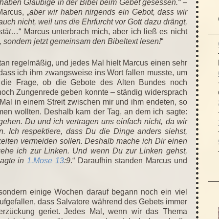
haben Gläubige in der Bibel beim Gebet gesessen.“ –
Marcus, „
aber wir haben nirgends ein Gebot, dass wir
uch nicht, weil uns die Ehrfurcht vor Gott dazu drängt,
stät
…“ Marcus unterbrach mich, aber ich ließ es nicht
en, sondern jetzt gemeinsam den Bibeltext lesen!
“
an regelmäßig, und jedes Mal hielt Marcus einen sehr
dass ich ihm zwangsweise ins Wort fallen musste, um
 die Frage, ob die Gebote des Alten Bundes noch
e noch Zungenrede geben konnte – ständig widersprach
 Mal in einem Streit zwischen mir und ihm endeten, so
en wollten. Deshalb kam der Tag, an dem ich sagte:
rgehen. Du und ich vertragen uns einfach nicht, da wir
n. Ich respektiere, dass Du die Dinge anders siehst,
gkeiten vermeiden sollen. Deshalb mache ich Dir einen
gehe ich zur Linken. Und wenn Du zur Linken gehst,
sagte in
1.Mose 13
:9
.“ Daraufhin standen Marcus und
 sondern einige Wochen darauf begann noch ein viel
aufgefallen, dass Salvatore während des Gebets immer
Verzückung geriet. Jedes Mal, wenn wir das Thema