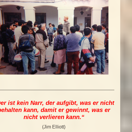
er ist kein Narr, der aufgibt, was er nicht
behalten kann, damit er gewinnt, was er
nicht verlieren kann.“
(Jim Elliott)