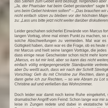
das Stehen zum Gebet wird bezeugt. Nirgendwo aber 
„Ja, der Pharisäer hat beim Gebet gestanden
“ sagte 
uns beim Gebet hinknien sollen!“ – „Das brauchen wir a
nicht einfach sitzen zu bleiben vor der höchsten Maje
zu: „
Lass uns bitte jetzt nicht weiter darüber diskutier
Leider geschahen solcherlei Einwände von Marcus fort
langen Vortrag, ohne mal einen Punkt zu machen, so 
solche Abschweifungen zu vermeiden. Mal war es
Gültigkeit haben, dann war es die Frage, ob es heut
mir Marcus und hielt seine langen Vorträge, die jedes
dass einige neue Geschwister schon nicht mehr komm
„
Marcus, es tut mir leid, aber so kann das nicht weite
einfach völlig entgegengesetzte Standpunkte vertrete
aber Du weißt auch, dass wir nach der Schrift Streiti
Vorschlag: Geh du mit Christine zur Rechten, dann 
dann gehe ich zur Rechten, – so wie Abram zu Lot 
Christine auf und verließen das Wohnzimmer.
Doch leider war damit noch keine Ruhe eingekehrt,
dramatischer Angriff vom Feind: Schon lange war mir 
leise in Zungen redete und dabei in ekstatische 