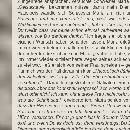
Zungenrede ansprachen, versuchte Schwester Maria
„
Geistestaufe
“ bekommen müsse, damit mein Dien
Hauskreis wandte sich Schwester Maria an mich un
Salvatore und ich verheiratet sind, weil wir j
Wirklichkeit sind wir nur befreundet, haben aber vor, 
Du weißt, dass wir beide schon einmal verheiratet wa
wissen, wie Du darüber denkst.“
Ich fragte sie, ob s
eigenen Wunsch haben scheiden lassen. Maria erklärt
immer wieder betrogen hatte und sie schließlich endgü
der früher für die sizilianische Mafia gearbeitet hatte,
ihn immer wieder kritisiert hatte wegen seines schle
zu viel war, ließ er sich von seiner Frau scheiden – 
Für mich war der Fall daraufhin klar: „
Theoretisch dürft
den Salvatore, weil er ja selbst die Ehe gebrochen hat
versöhnen.
“ Daraufhin gestikulierte Salvatore vor 
dispiace, aber das kannst du vergesse! Isch werde auf 
willst oder nich! Ich kann ohne diese Frau nicht mehr 
was die Schrift sagt!
” erwiderte ich. Maria schlug vor:
dass der HErr es mir zeigen möge, Simon. Und wenn d
Salvatore noch in diesem Jahr heiraten.” – “Nein, da
HErrn versuchen. Er hat ja ganz klar in Seinem Wor
darf, und wenn Du es doch tust, dann versündigst Du 
Dilemma, denn eigentlich dürfte ich Euch dann auch 