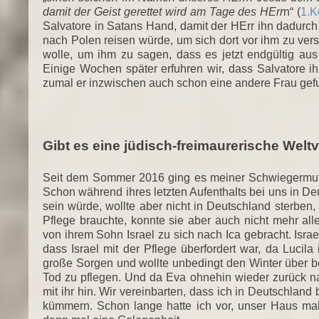
damit der Geist gerettet wird am Tage des HErr
n“ (
1.K
Salvatore in Satans Hand, damit der HErr ihn dadurch 
nach Polen reisen würde, um sich dort vor ihm zu vers
wolle, um ihm zu sagen, dass es jetzt endgültig au
Einige Wochen später erfuhren wir, dass Salvatore ih
zumal er inzwischen auch schon eine andere Frau ge
Gibt es eine jüdisch-freimaurerische Wel
Seit dem Sommer 2016 ging es meiner Schwiegermutte
Schon während ihres letzten Aufenthalts bei uns in Deu
sein würde, wollte aber nicht in Deutschland sterben, 
Pflege brauchte, konnte sie aber auch nicht mehr al
von ihrem Sohn Israel zu sich nach Ica gebracht. Isra
dass Israel mit der Pflege überfordert war, da Lucil
große Sorgen und wollte unbedingt den Winter über bei
Tod zu pflegen. Und da Eva ohnehin wieder zurück n
mit ihr hin. Wir vereinbarten, dass ich in Deutschlan
kümmern. Schon lange hatte ich vor, unser Haus ma