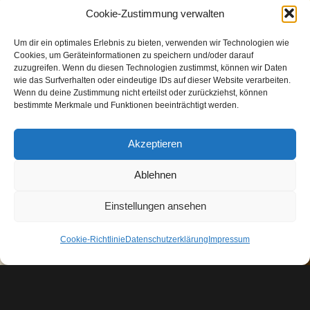
Cookie-Zustimmung verwalten
Um dir ein optimales Erlebnis zu bieten, verwenden wir Technologien wie
Cookies, um Geräteinformationen zu speichern und/oder darauf
zuzugreifen. Wenn du diesen Technologien zustimmst, können wir Daten
wie das Surfverhalten oder eindeutige IDs auf dieser Website verarbeiten.
Wenn du deine Zustimmung nicht erteilst oder zurückziehst, können
bestimmte Merkmale und Funktionen beeinträchtigt werden.
Akzeptieren
Ablehnen
Einstellungen ansehen
„Der ist kein Narr, der aufgibt, was er
nicht behalten kann, damit er gewinnt,
Cookie-Richtlinie
Datenschutzerklärung
Impressum
was er nicht verlieren kann.“
(Jim Elliott)