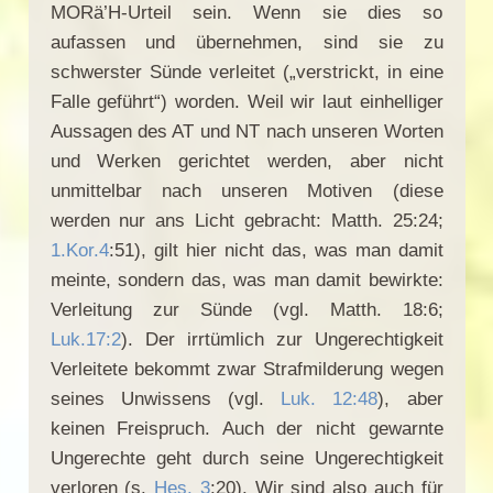
MORä’H-Urteil sein. Wenn sie dies so
aufassen und übernehmen, sind sie zu
schwerster Sünde verleitet („verstrickt, in eine
Falle geführt“) worden. Weil wir laut einhelliger
Aussagen des AT und NT nach unseren Worten
und Werken gerichtet werden, aber nicht
unmittelbar nach unseren Motiven (diese
werden nur ans Licht gebracht: Matth. 25:24;
1.Kor.4
:51), gilt hier nicht das, was man damit
meinte, sondern das, was man damit bewirkte:
Verleitung zur Sünde (vgl. Matth. 18:6;
Luk.17:2
). Der irrtümlich zur Ungerechtigkeit
Verleitete bekommt zwar Strafmilderung wegen
seines Unwissens (vgl.
Luk. 12:48
), aber
keinen Freispruch. Auch der nicht gewarnte
Ungerechte geht durch seine Ungerechtigkeit
verloren (s.
Hes. 3
:20). Wir sind also auch für