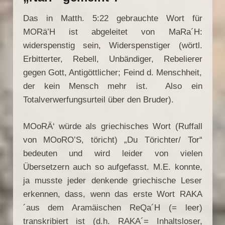
Das in Matth. 5:22 gebrauchte Wort für
MORä’H ist abgeleitet von MaRa´H:
widerspenstig sein, Widerspenstiger (wörtl.
Erbitterter, Rebell, Unbändiger, Rebelierer
gegen Gott, Antigöttlicher; Feind d. Menschheit,
der kein Mensch mehr ist. Also ein
Totalverwerfungsurteil über den Bruder).
MOoRÄ‘ würde als griechisches Wort (Ruffall
von MOoRO’S, töricht) „Du Törichter/ Tor“
bedeuten und wird leider von vielen
Übersetzern auch so aufgefasst. M.E. konnte,
ja musste jeder denkende griechische Leser
erkennen, dass, wenn das erste Wort RAKA
´aus dem Aramäischen ReQa´H (= leer)
transkribiert ist (d.h. RAKA´= Inhaltsloser,