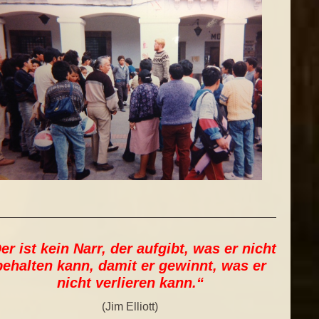
er ist kein Narr, der aufgibt, was er nicht
behalten kann, damit er gewinnt, was er
nicht verlieren kann.“
(Jim Elliott)