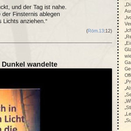
„D
ückt, und der Tag ist nahe.
Au
 der Finsternis ablegen
„Iv
 Lichts anziehen.“
Ver
„Ic
(
Röm.13
:12)
„R
„E
Gla
wi
Ga
s Dunkel wandelte
Ge
Off
„Pr
„Al
„Se
„Wi
„St
„L
„Su