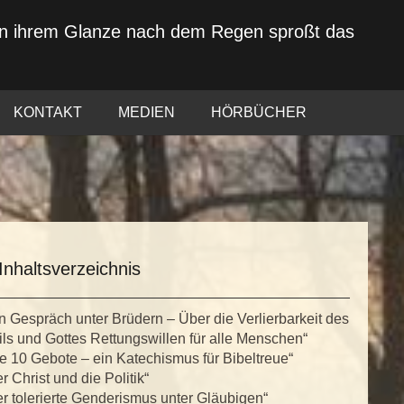
von ihrem Glanze nach dem Regen sproßt das
KONTAKT
MEDIEN
HÖRBÜCHER
Inhaltsverzeichnis
n Gespräch unter Brüdern – Über die Verlierbarkeit des
ls und Gottes Rettungswillen für alle Menschen“
e 10 Gebote – ein Katechismus für Bibeltreue“
r Christ und die Politik“
r tolerierte Genderismus unter Gläubigen“