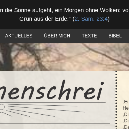
nn die Sonne aufgeht, ein Morgen ohne Wolken: 
Grün aus der Erde.“ (
2. Sam. 23:4
)
AKTUELLES
ÜBER MICH
TEXTE
BIBEL
„Ei
Hei
„Di
„De
„De