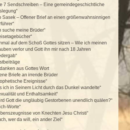
ie 7 Sendschreiben – Eine gemeindegeschichtliche
slegung“
o Sasek – Offener Brief an einen größenwahnsinnigen
führer“
h suche meine Brüder“
eisetagebücher“
inmal auf dem Schoß Gottes sitzen – Wie ich meinen
uben verlor und Gott ihn mir nach 18 Jahren
edergab“
stbeiträge
danken aus Gottes Wort
ene Briefe an irrende Brüder
ophetische Ereignisse“
s ich in Seinem Licht durch das Dunkel wandelte“
xualität und Enthaltsamkeit“
rd Gott die ungläubig Gestorbenen unendlich quälen?“
ich-Worte“
ebenszeugnisse von Knechten Jesu Christi“
ch, wer da will, ein ander Ziel“