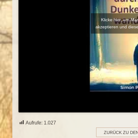
Klicke hier, um Ma
akzeptieren und diese
Aufrufe:
1.027
ZURÜCK ZU DE