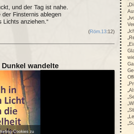
„D
ückt, und der Tag ist nahe.
Au
 der Finsternis ablegen
„Iv
 Lichts anziehen.“
Ver
„Ic
(
Röm.13
:12)
„R
„E
Gla
wi
Ga
s Dunkel wandelte
Ge
Off
„Pr
„Al
„Se
„Wi
„St
„L
„Su
rketing-Cookies zu