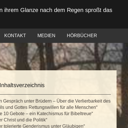
von ihrem Glanze nach dem Regen sproßt das
KONTAKT
MEDIEN
HÖRBÜCHER
Inhaltsverzeichnis
n Gespräch unter Brüdern – Über die Verlierbarkeit des
ls und Gottes Rettungswillen für alle Menschen“
e 10 Gebote – ein Katechismus für Bibeltreue“
r Christ und die Politik“
r tolerierte Genderismus unter Gläubigen“