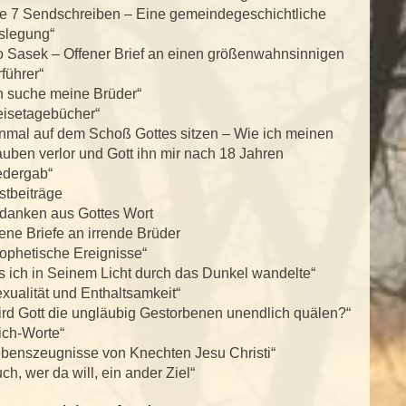
ie 7 Sendschreiben – Eine gemeindegeschichtliche
slegung“
o Sasek – Offener Brief an einen größenwahnsinnigen
führer“
h suche meine Brüder“
eisetagebücher“
inmal auf dem Schoß Gottes sitzen – Wie ich meinen
uben verlor und Gott ihn mir nach 18 Jahren
edergab“
stbeiträge
danken aus Gottes Wort
ene Briefe an irrende Brüder
ophetische Ereignisse“
s ich in Seinem Licht durch das Dunkel wandelte“
xualität und Enthaltsamkeit“
rd Gott die ungläubig Gestorbenen unendlich quälen?“
ich-Worte“
ebenszeugnisse von Knechten Jesu Christi“
ch, wer da will, ein ander Ziel“