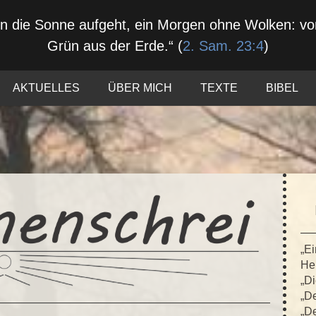
nn die Sonne aufgeht, ein Morgen ohne Wolken: 
Grün aus der Erde.“ (
2. Sam. 23:4
)
AKTUELLES
ÜBER MICH
TEXTE
BIBEL
„Ei
Hei
„Di
„De
„De