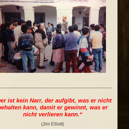
er ist kein Narr, der aufgibt, was er nicht
behalten kann, damit er gewinnt, was er
nicht verlieren kann.“
(Jim Elliott)