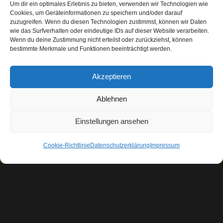
Um dir ein optimales Erlebnis zu bieten, verwenden wir Technologien wie
Cookies, um Geräteinformationen zu speichern und/oder darauf
zuzugreifen. Wenn du diesen Technologien zustimmst, können wir Daten
wie das Surfverhalten oder eindeutige IDs auf dieser Website verarbeiten.
„Der ist kein Narr, der aufgibt, was er
Wenn du deine Zustimmung nicht erteilst oder zurückziehst, können
nicht behalten kann, damit er gewinnt,
bestimmte Merkmale und Funktionen beeinträchtigt werden.
was er nicht verlieren kann.“
Akzeptieren
(Jim Elliott)
Ablehnen
Einstellungen ansehen
Cookie-Richtlinie
Datenschutzerklärung
Impressum