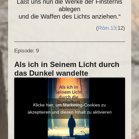
Laßt uns nun die Werke der Finsternis
ablegen
und die Waffen des Lichts anziehen.“
(
Röm.13
:12)
Episode:
9
Als ich in Seinem Licht durch
das Dunkel wandelte
Klicke hier, um Marketing-Cookies zu
akzeptieren und diesen Inhalt zu aktivieren