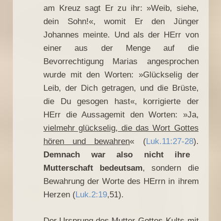
am Kreuz sagt Er zu ihr: »Weib, siehe,
dein Sohn!«, womit Er den Jünger
Johannes meinte. Und als der HErr von
einer aus der Menge auf die
Bevorrechtigung Marias angesprochen
wurde mit den Worten: »Glückselig der
Leib, der Dich getragen, und die Brüste,
die Du gesogen hast«, korrigierte der
HErr die Aussagemit den Worten: »Ja,
vielmehr glückselig, die das Wort Gottes
hören und bewahren
« (
Luk.11:27-28
).
Demnach war also nicht ihre
Mutterschaft bedeutsam
, sondern die
Bewahrung der Worte des HErrn in ihrem
Herzen (
Luk.2:19
,51).
Der Ursprung des Mutter-Gottes-Kults mit