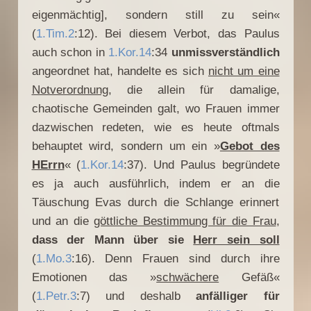
eigenmächtig], sondern still zu sein«
(
1.Tim.2
:12). Bei diesem Verbot, das Paulus
auch schon in
1.Kor.14
:34
unmissverständlich
angeordnet hat, handelte es sich
nicht um eine
Notverordnung
, die allein für damalige,
chaotische Gemeinden galt, wo Frauen immer
dazwischen redeten, wie es heute oftmals
behauptet wird, sondern um ein »
Gebot des
HErrn
« (
1.Kor.14
:37). Und Paulus begründete
es ja auch ausführlich, indem er an die
Täuschung Evas durch die Schlange erinnert
und an die
göttliche Bestimmung für die Frau
,
dass der Mann über sie
Herr sein soll
(
1.Mo.3
:16). Denn Frauen sind durch ihre
Emotionen das »
schwächere
Gefäß«
(
1.Petr.3
:7) und deshalb
anfälliger für