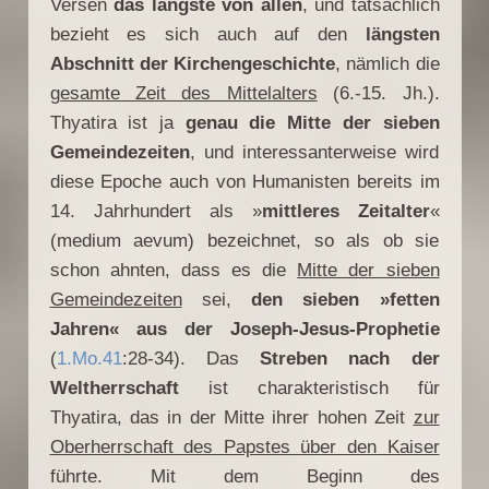
Versen
das längste von allen
, und tatsächlich
bezieht es sich auch auf den
längsten
Abschnitt der Kirchengeschichte
, nämlich die
gesamte Zeit des Mittelalters
(6.-15. Jh.).
Thyatira ist ja
genau die Mitte der sieben
Gemeindezeiten
, und interessanterweise wird
diese Epoche auch von Humanisten bereits im
14. Jahrhundert als »
mittleres Zeitalter
«
(medium aevum) bezeichnet, so als ob sie
schon ahnten, dass es die
Mitte der sieben
Gemeindezeiten
sei,
den sieben »fetten
Jahren« aus der Joseph-Jesus-Prophetie
(
1.Mo.41
:28-34). Das
Streben nach der
Weltherrschaft
ist charakteristisch für
Thyatira, das in der Mitte ihrer hohen Zeit
zur
Oberherrschaft des Papstes über den Kaiser
führte. Mit dem Beginn des