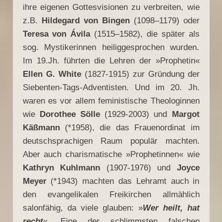
ihre eigenen Gottesvisionen zu verbreiten, wie
z.B.
Hildegard von Bingen
(1098–1179) oder
Teresa von Ávila
(1515–1582), die später als
sog. Mystikerinnen heiliggesprochen wurden.
Im 19.Jh. führten die Lehren der »Prophetin«
Ellen G. White
(1827-1915) zur Gründung der
Siebenten-Tags-Adventisten. Und im 20. Jh.
waren es vor allem feministische Theologinnen
wie
Dorothee Sölle
(1929-2003) und
Margot
Käßmann
(*1958), die das Frauenordinat im
deutschsprachigen Raum populär machten.
Aber auch charismatische »Prophetinnen« wie
Kathryn Kuhlmann
(1907-1976) und
Joyce
Meyer
(*1943) machten das Lehramt auch in
den evangelikalen Freikirchen allmählich
salonfähig, da viele glauben: »
Wer heilt, hat
recht
«. Eine der schlimmsten falschen