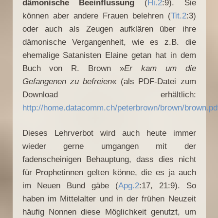
dämonische Beeinflussung
(
Hi.2
:9). Sie
können aber andere Frauen belehren (
Tit.2
:3)
oder auch als Zeugen aufklären über ihre
dämonische Vergangenheit, wie es z.B. die
ehemalige Satanisten Elaine getan hat in dem
Buch von R. Brown »
Er kam um die
Gefangenen zu befreien
« (als PDF-Datei zum
Download erhältlich:
http://home.datacomm.ch/peterbrown/brown/brown.pd
Dieses Lehrverbot wird auch heute immer
wieder gerne umgangen mit der
fadenscheinigen Behauptung, dass dies nicht
für Prophetinnen gelten könne, die es ja auch
im Neuen Bund gäbe (
Apg.2
:17, 21:9). So
haben im Mittelalter und in der frühen Neuzeit
häufig Nonnen diese Möglichkeit genutzt, um