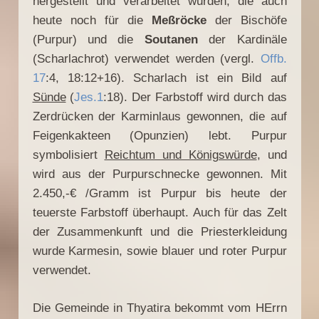
hergestellt und verarbeitet wurden, die auch
heute noch für die
Meßröcke
der Bischöfe
(Purpur) und die
Soutanen
der Kardinäle
(Scharlachrot) verwendet werden (vergl.
Offb.
17
:4, 18:12+16). Scharlach ist ein Bild auf
Sünde
(
Jes.1
:18). Der Farbstoff wird durch das
Zerdrücken der Karminlaus gewonnen, die auf
Feigenkakteen (Opunzien) lebt. Purpur
symbolisiert
Reichtum und Königswürde
, und
wird aus der Purpurschnecke gewonnen. Mit
2.450,-€ /Gramm ist Purpur bis heute der
teuerste Farbstoff überhaupt. Auch für das Zelt
der Zusammenkunft und die Priesterkleidung
wurde Karmesin, sowie blauer und roter Purpur
verwendet.
Die Gemeinde in Thyatira bekommt vom HErrn