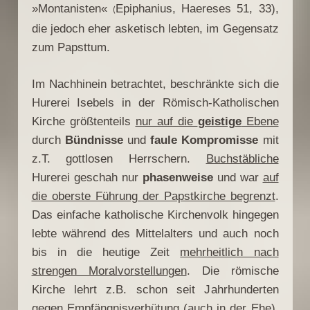
»Montanisten«
Epiphanius, Haereses 51, 33),
(
die jedoch eher asketisch lebten, im Gegensatz
zum Papsttum.
Im Nachhinein betrachtet, beschränkte sich die
Hurerei Isebels in der Römisch-Katholischen
Kirche größtenteils
nur auf die
geistige
Ebene
durch
Bündnisse
und
faule Kompromisse
mit
z.T. gottlosen Herrschern.
Buchstäbliche
Hurerei geschah nur
phasenweise
und war
auf
die oberste Führung der Papstkirche begrenzt
.
Das einfache katholische Kirchenvolk hingegen
lebte während des Mittelalters und auch noch
bis in die heutige Zeit
mehrheitlich nach
strengen Moralvorstellungen
. Die römische
Kirche lehrt z.B. schon seit Jahrhunderten
gegen Empfängnisverhütung (auch in der Ehe),