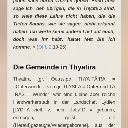
jeden nach euren Werken geben. Euch aber
sage Ich, den übrigen, die in Thyatira sind,
so viele diese Lehre nicht haben, die die
Tiefen Satans, wie sie sagen, nicht erkannt
haben: Ich werfe keine andere Last auf euch;
doch was ihr habt, haltet fest bis Ich
komme. «
(
Offb.2
:19-25)
Die Gemeinde in Thyatira
Thyatira [gr. Θυατείρα ThYA´TÄIRA =
»Opferwunder« von gr. ThYSI´A = Opfer und TÄ
´RAS = Wunder] war eine kleine aber reiche
Handwerkerstadt in der Landschaft Lydien
[LYDI´A viell. v. hebr. JaLa´D = gebären,
erzeugen, geistl. die
(Herauf)gezeugte/Wiedergeborene], aus der