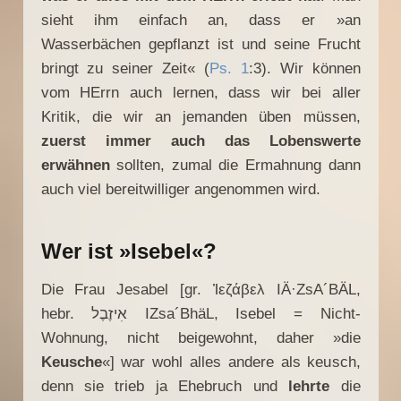
sieht ihm einfach an, dass er »an
Wasserbächen gepflanzt ist und seine Frucht
bringt zu seiner Zeit« (
Ps. 1
:3). Wir können
vom HErrn auch lernen, dass wir bei aller
Kritik, die wir an jemanden üben müssen,
zuerst immer auch das Lobenswerte
erwähnen
sollten, zumal die Ermahnung dann
auch viel bereitwilliger angenommen wird.
Wer ist »Isebel«?
Die Frau Jesabel [gr. Ἰεζάβελ IÄ·ZsA´BÄL,
hebr. אִיזֶבֶל IZsa´BhäL, Isebel = Nicht-
Wohnung, nicht beigewohnt, daher »die
Keusche
«] war wohl alles andere als keusch,
denn sie trieb ja Ehebruch und
lehrte
die