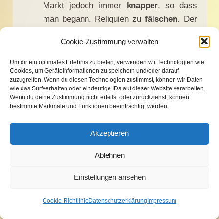
Markt jedoch immer
knapper
, so dass
man begann, Reliquien zu
fälschen
. Der
Heilige Bernhard von Siena meinte etwa
Cookie-Zustimmung verwalten
in der ersten Hälfte des 15. Jahrhunderts,
es seien derart viele Stücke des
Um dir ein optimales Erlebnis zu bieten, verwenden wir Technologien wie
Christuskreuzes im Umlauf, dass sie
Cookies, um Geräteinformationen zu speichern und/oder darauf
zuzugreifen. Wenn du diesen Technologien zustimmst, können wir Daten
zwölf Ochsen nicht tragen könnten
. Von
wie das Surfverhalten oder eindeutige IDs auf dieser Website verarbeiten.
der Vorhaut Christi gab es insgesamt 13
Wenn du deine Zustimmung nicht erteilst oder zurückziehst, können
bestimmte Merkmale und Funktionen beeinträchtigt werden.
Exemplare, deren Besitzer alle ihre
Echtheit bezeugten.
Letztlich war dies
Akzeptieren
nichts anderes als
Fetischismus
und
damit
Götzendienst
.
Ablehnen
Der Streit um die
Einstellungen ansehen
Vorherrschaft zwischen
Cookie-Richtlinie
Datenschutzerklärung
Impressum
Papst und Kaiser