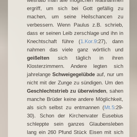
weshalb man alle möglichen Maßnahmen
ergriff, um sich bei Gott gefällig zu
machen, um seine Heilschancen zu
verbessern. Wenn Paulus z.B. schrieb,
dass er seinen Leib zerschlage und ihn in
Knechtschaft führe (
1.Kor.9
:27), dann
nahmen das viele ganz wörtlich und
geißelten
sich täglich in ihren
Klosterzimmern. Andere legten sich
jahrelange
Schweigegelübde
auf, nur um
nicht mit der Zunge zu sündigen. Um den
Geschlechtstrieb zu überwinden
, sahen
manche Brüder keine andere Möglichkeit,
als sich selbst zu entmannen (
Mt.5
:29-
30). Schon der Kirchenvater Eusebius
schleppte sein ganzes Glaubensleben
lang ein 260 Pfund Stück Eisen mit sich