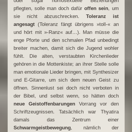
oder sogar homosexuelle Beziehungen
pflegten, solle man doch dafür
offen sein
, um
sie nicht abzuschrecken.
Toleranz ist
angesagt
(Toleranz fängt übrigens »toll-« an
und hört mit »-Ranz« auf…). Man müsse die
enge Pforte und den schmalen Pfad unbedingt
breiter machen, damit sich die Jugend wohler
fühlt. Die alten, verstaubten Kirchenlieder
gehören in die Mottenkiste; an ihrer Stelle solle
man emotionale Lieder bringen, mit Synthesizer
und E-Gitarre, um sich dem neuen Geist zu
öffnen. Sinnenlust sei doch nicht verboten in
der Bibel, und selbst wenn, so hätten doch
neue Geistoffenbarungen
Vorrang vor den
Schriftzeugnissen. Tatsächlich war Thyatira
damals das Zentrum einer
Schwarmgeistbewegung
, nämlich der