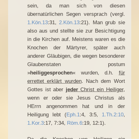
sein, da man sich von diesen
übernatürlichen Segen versprach (vergl.
1.Kön.13
:31,
2.Kön.13
:21). Man grub sie
also aus und stellte sie zur Besichtigung
in die Kirchen auf. Meistens waren es die
Knochen der Märtyrer, später auch
anderer Gläubigen, die wegen besonderer
Glaubenstaten postum
»
heiliggesprochen
« wurden, d.h.
für
errettet erklärt wurden
. Nach dem Wort
Gottes ist aber
jeder
Christ ein Heiliger
,
wenn er oder sie Jesus Christus als
HErrn angenommen hat und in der
Heiligung lebt (
Eph.1
:4, 3:5,
1.Th.2:10
,
1.Kor.3
:17, 7:34,
Röm.6
:19, 12:1).