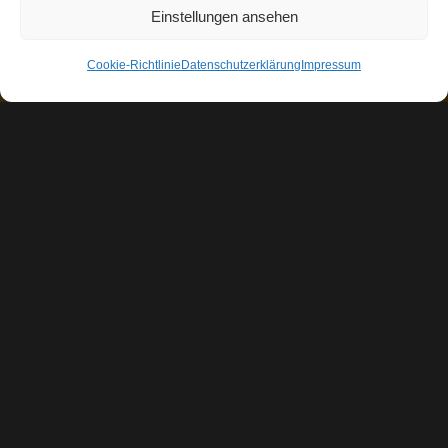
was er nicht verlieren kann.“
Einstellungen ansehen
(Jim Elliott)
Cookie-Richtlinie
Datenschutzerklärung
Impressum