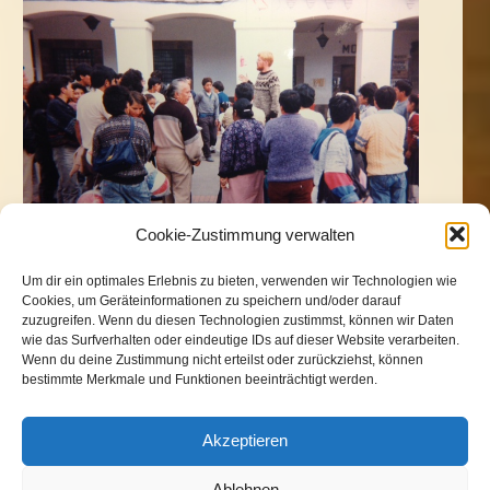
Cookie-Zustimmung verwalten
Um dir ein optimales Erlebnis zu bieten, verwenden wir Technologien wie
Cookies, um Geräteinformationen zu speichern und/oder darauf
zuzugreifen. Wenn du diesen Technologien zustimmst, können wir Daten
„Der ist kein Narr, der aufgibt, was er
wie das Surfverhalten oder eindeutige IDs auf dieser Website verarbeiten.
nicht behalten kann, damit er gewinnt,
Wenn du deine Zustimmung nicht erteilst oder zurückziehst, können
bestimmte Merkmale und Funktionen beeinträchtigt werden.
was er nicht verlieren kann.“
(Jim Elliott)
Akzeptieren
Ablehnen