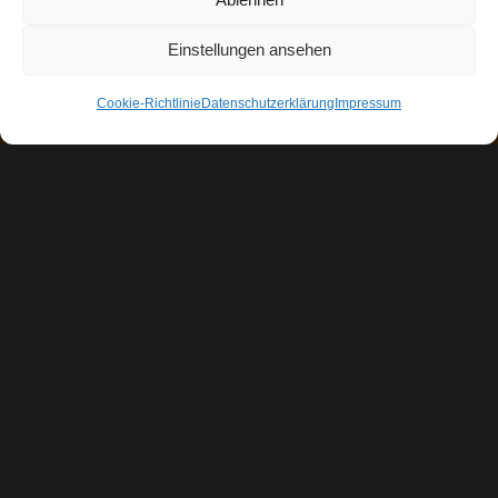
Einstellungen ansehen
Cookie-Richtlinie
Datenschutzerklärung
Impressum
Impressum
Ι
Datenschutzerklärung
Ι
Cookie-
Richtlinie (EU)