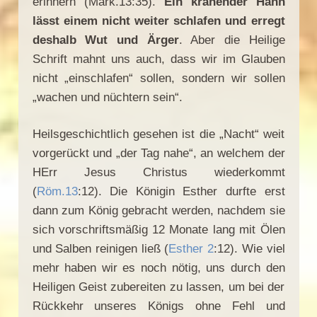
erinnern (Mark.13:35).
Ein krähender Hahn
lässt einem nicht weiter schlafen und erregt
deshalb Wut und Ärger
. Aber die Heilige
Schrift mahnt uns auch, dass wir im Glauben
nicht „einschlafen“ sollen, sondern wir sollen
„wachen und nüchtern sein“.
Heilsgeschichtlich gesehen ist die „Nacht“ weit
vorgerückt und „der Tag nahe“, an welchem der
HErr Jesus Christus wiederkommt
(
Röm.13
:12). Die Königin Esther durfte erst
dann zum König gebracht werden, nachdem sie
sich vorschriftsmäßig 12 Monate lang mit Ölen
und Salben reinigen ließ (
Esther 2
:12). Wie viel
mehr haben wir es noch nötig, uns durch den
Heiligen Geist zubereiten zu lassen, um bei der
Rückkehr unseres Königs ohne Fehl und