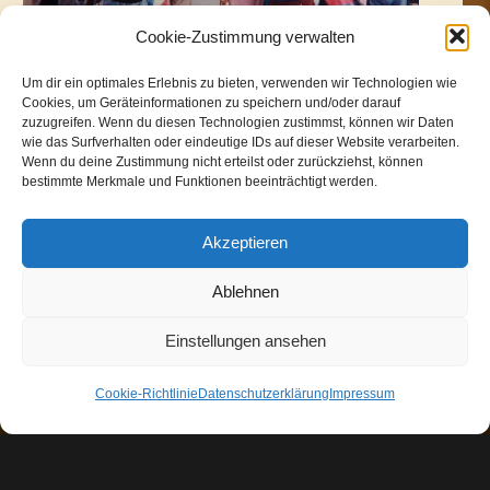
Cookie-Zustimmung verwalten
Um dir ein optimales Erlebnis zu bieten, verwenden wir Technologien wie
Cookies, um Geräteinformationen zu speichern und/oder darauf
zuzugreifen. Wenn du diesen Technologien zustimmst, können wir Daten
wie das Surfverhalten oder eindeutige IDs auf dieser Website verarbeiten.
„Der ist kein Narr, der aufgibt, was er
Wenn du deine Zustimmung nicht erteilst oder zurückziehst, können
nicht behalten kann, damit er gewinnt,
bestimmte Merkmale und Funktionen beeinträchtigt werden.
was er nicht verlieren kann.“
Akzeptieren
(Jim Elliott)
Ablehnen
Einstellungen ansehen
Cookie-Richtlinie
Datenschutzerklärung
Impressum