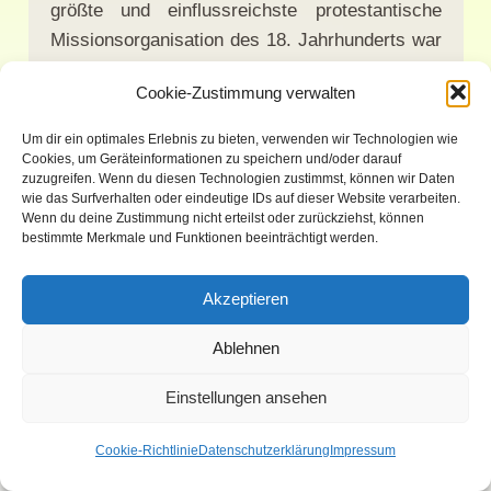
größte und einflussreichste protestantische
Missionsorganisation des 18. Jahrhunderts war
die Herrnhuter Brüdergemeine. Ebenso wie sich
Cookie-Zustimmung verwalten
die Herrnhuter in der Heimat überkonfessionell
verstanden, arbeiteten sie gewöhnlich auch im
Um dir ein optimales Erlebnis zu bieten, verwenden wir Technologien wie
Ausland mit anderen protestantischen Kirchen
Cookies, um Geräteinformationen zu speichern und/oder darauf
zuzugreifen. Wenn du diesen Technologien zustimmst, können wir Daten
zusammen. Darüber hinaus bemühte man sich,
wie das Surfverhalten oder eindeutige IDs auf dieser Website verarbeiten.
weitgehend unabhängig von den großen
Wenn du deine Zustimmung nicht erteilst oder zurückziehst, können
bestimmte Merkmale und Funktionen beeinträchtigt werden.
Kolonialmächten zu agieren. Oft widersprachen
sich die Interessen der Mission und der Politik
Akzeptieren
deutlich. Viele europäische Staaten suchten vor
allem nach wirtschaftlichen und politischen
Ablehnen
Vorteilen. Zinzendorf betrachtete die Menschen
fremder Länder aber nicht als minderwertig,
Einstellungen ansehen
sondern als gleichgestellte. Gott sucht und
Cookie-Richtlinie
Datenschutzerklärung
Impressum
findet seine Kinder in allen Kulturen, war er
überzeugt. Menschen müssten nicht zuerst