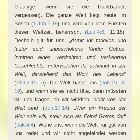
Gläubige, wenn sie die Dankbarkeit
vergessen). Die ganze Welt liegt heute im
Bösen (
1.Joh.5:19
) und wird von dem Fürsten
dieser Weltzeit beherrscht (
Luk.4:6
, 11:18).
Deshalb gilt für uns: „
damit ihr tadellos und
lauter seid, unbescholtene Kinder Gottes,
inmitten eines verdrehten und verkehrten
Geschlechts, unterwelchen ihr scheinet in der
Welt, darstellend das Wort des Lebens
“
(
Phil.2:15-16
). Die Welt hasst uns (
Joh.15:18-
19
), und wenn sie es nicht täte, dann müssten
wir uns fragen, ob wir wirklich „
nicht von der
Welt sind
“ (
Joh.17:14
). „
Wer ein Freund der
Welt sein will, stellt sich als Feind Gottes dar
“
(
Jak.4:4
). Wehe uns, wenn die Welt nur gut von
uns redet und wir nicht angefeindet werden