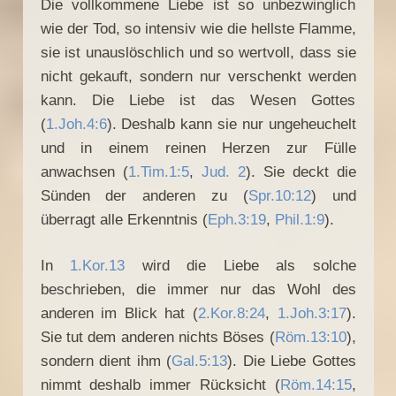
Die vollkommene Liebe ist so unbezwinglich
wie der Tod, so intensiv wie die hellste Flamme,
sie ist unauslöschlich und so wertvoll, dass sie
nicht gekauft, sondern nur verschenkt werden
kann. Die Liebe ist das Wesen Gottes
(
1.Joh.4:6
). Deshalb kann sie nur ungeheuchelt
und in einem reinen Herzen zur Fülle
anwachsen (
1.Tim.1:5
,
Jud. 2
). Sie deckt die
Sünden der anderen zu (
Spr.10:12
) und
überragt alle Erkenntnis (
Eph.3:19
,
Phil.1:9
).
In
1.Kor.13
wird die Liebe als solche
beschrieben, die immer nur das Wohl des
anderen im Blick hat (
2.Kor.8:24
,
1.Joh.3:17
).
Sie tut dem anderen nichts Böses (
Röm.13:10
),
sondern dient ihm (
Gal.5:13
). Die Liebe Gottes
nimmt deshalb immer Rücksicht (
Röm.14:15
,