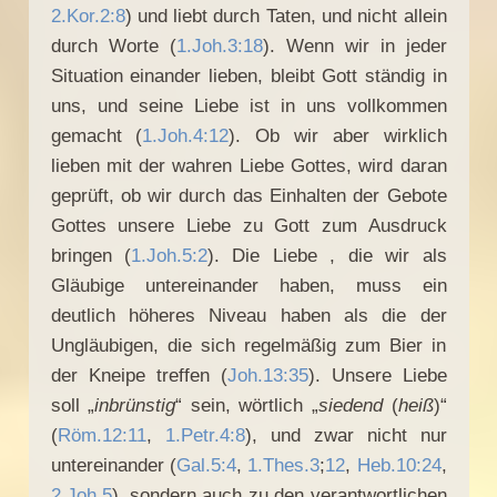
2.Kor.2:8
) und liebt durch Taten, und nicht allein
durch Worte (
1.Joh.3:18
). Wenn wir in jeder
Situation einander lieben, bleibt Gott ständig in
uns, und seine Liebe ist in uns vollkommen
gemacht (
1.Joh.4:12
). Ob wir aber wirklich
lieben mit der wahren Liebe Gottes, wird daran
geprüft, ob wir durch das Einhalten der Gebote
Gottes unsere Liebe zu Gott zum Ausdruck
bringen (
1.Joh.5:2
). Die Liebe , die wir als
Gläubige untereinander haben, muss ein
deutlich höheres Niveau haben als die der
Ungläubigen, die sich regelmäßig zum Bier in
der Kneipe treffen (
Joh.13:35
). Unsere Liebe
soll „
inbrünstig
“ sein, wörtlich „
siedend
(
heiß
)“
(
Röm.12:11
,
1.Petr.4:8
), und zwar nicht nur
untereinander (
Gal.5:4
,
1.Thes.3
;
12
,
Heb.10:24
,
2.Joh.5
), sondern auch zu den verantwortlichen