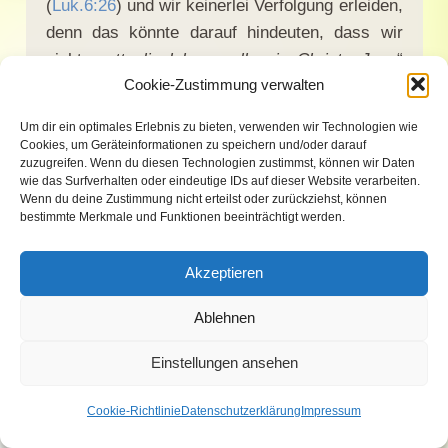
(
Luk.6:26
) und wir keinerlei Verfolgung erleiden,
denn das könnte darauf hindeuten, dass wir
nicht „
gottselig leben wollen in Christo Jesu
“
Cookie-Zustimmung verwalten
(
2.Tim.3:12
)!
Um dir ein optimales Erlebnis zu bieten, verwenden wir Technologien wie
Das obige Wort in
1.Joh.2:15-17
ist sehr ernst,
Cookies, um Geräteinformationen zu speichern und/oder darauf
zuzugreifen. Wenn du diesen Technologien zustimmst, können wir Daten
zumal es uns daran erinnert, dass wir Gott sehr
wie das Surfverhalten oder eindeutige IDs auf dieser Website verarbeiten.
betrüben, wenn wir uns noch immer in jener
Wenn du deine Zustimmung nicht erteilst oder zurückziehst, können
bestimmte Merkmale und Funktionen beeinträchtigt werden.
„
Welt
“ wohlfühlen, die Gott einfach ignoriert und
Seine Gebote verachtet. Die „
Liebe des Vaters
“
Akzeptieren
(oder die Liebe zum Vater) sollte in uns
eigentlich eine Abscheu bewirken vor allem,
Ablehnen
was uns von einem Leben mit Gott abhält.
„
Welche Gemeinschaft hat Licht mit
Einstellungen ansehen
Finsternis?
“ (
2.Kor.6:14-18
). Paulus Begleiter
Demas hatte bekanntlich „
den jetzigen Zeitlauf
Cookie-Richtlinie
Datenschutzerklärung
Impressum
(wieder)
liebgewonnen
“, was zwangsläufig zu