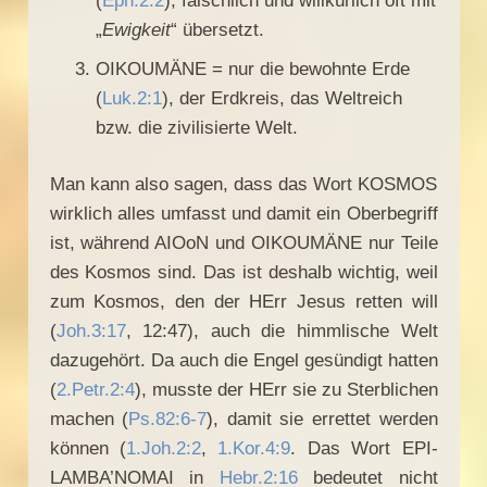
(
Eph.2:2
), fälschlich und willkürlich oft mit
„
Ewigkeit
“ übersetzt.
OIKOUMÄNE = nur die bewohnte Erde
(
Luk.2:1
), der Erdkreis, das Weltreich
bzw. die zivilisierte Welt.
Man kann also sagen, dass das Wort KOSMOS
wirklich alles umfasst und damit ein Oberbegriff
ist, während AIOoN und OIKOUMÄNE nur Teile
des Kosmos sind. Das ist deshalb wichtig, weil
zum Kosmos, den der HErr Jesus retten will
(
Joh.3:17
, 12:47), auch die himmlische Welt
dazugehört. Da auch die Engel gesündigt hatten
(
2.Petr.2:4
), musste der HErr sie zu Sterblichen
machen (
Ps.82:6-7
), damit sie errettet werden
können (
1.Joh.2:2
,
1.Kor.4:9
. Das Wort EPI-
LAMBA’NOMAI in
Hebr.2:16
bedeutet nicht