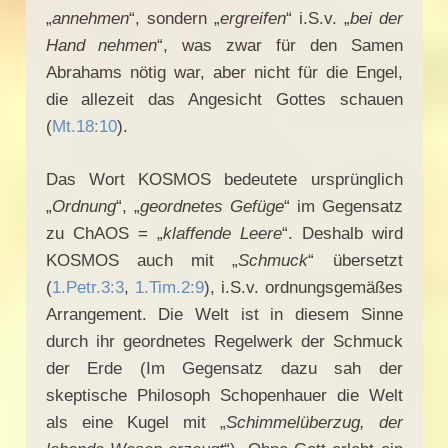
„
annehmen
“, sondern „
ergreifen
“ i.S.v. „
bei der
Hand nehmen
“, was zwar für den Samen
Abrahams nötig war, aber nicht für die Engel,
die allezeit das Angesicht Gottes schauen
(
Mt.18:10
).
Das Wort KOSMOS bedeutete ursprünglich
„
Ordnung
“, „
geordnetes Gefüge
“ im Gegensatz
zu ChAOS = „
klaffende Leere
“. Deshalb wird
KOSMOS auch mit „
Schmuck
“ übersetzt
(
1.Petr.3:3
,
1.Tim.2:9
), i.S.v. ordnungsgemäßes
Arrangement. Die Welt ist in diesem Sinne
durch ihr geordnetes Regelwerk der Schmuck
der Erde (Im Gegensatz dazu sah der
skeptische Philosoph Schopenhauer die Welt
als eine Kugel mit „
Schimmelüberzug, der