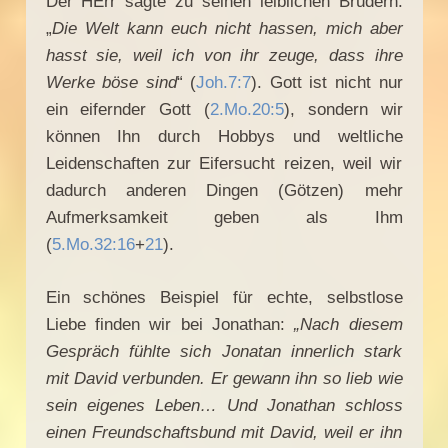
Der HErr sagte zu seinen leiblichen Brüdern:
„
Die Welt kann euch nicht hassen, mich aber
hasst sie, weil ich von ihr zeuge, dass ihre
Werke böse sind
“ (
Joh.7:7
). Gott ist nicht nur
ein eifernder Gott (
2.Mo.20:5
), sondern wir
können Ihn durch Hobbys und weltliche
Leidenschaften zur Eifersucht reizen, weil wir
dadurch anderen Dingen (Götzen) mehr
Aufmerksamkeit geben als Ihm
(
5.Mo.32:16
+
21
).
Ein schönes Beispiel für echte, selbstlose
Liebe finden wir bei Jonathan:
„Nach diesem
Gespräch fühlte sich Jonatan innerlich stark
mit David verbunden. Er gewann ihn so lieb wie
sein eigenes Leben… Und Jonathan schloss
einen Freundschaftsbund mit David, weil er ihn