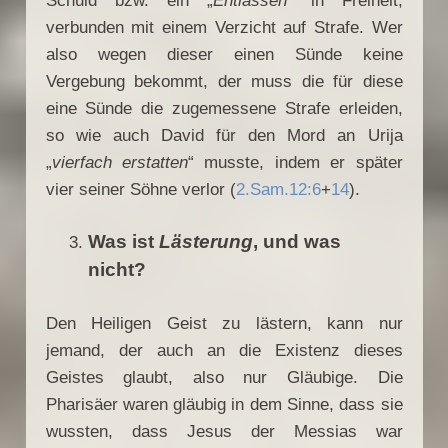
Schuld bzw. ein „
Entlassen
“ in Freiheit,
verbunden mit einem Verzicht auf Strafe. Wer
also wegen dieser einen Sünde keine
Vergebung bekommt, der muss die für diese
eine Sünde die zugemessene Strafe erleiden,
so wie auch David für den Mord an Urija
„
vierfach erstatten
“ musste, indem er später
vier seiner Söhne verlor (
2.Sam.12:6
+
14
).
Was ist
Lästerung
, und was
nicht?
Den Heiligen Geist zu lästern, kann nur
jemand, der auch an die Existenz dieses
Geistes glaubt, also nur Gläubige. Die
Pharisäer waren gläubig in dem Sinne, dass sie
wussten, dass Jesus der Messias war