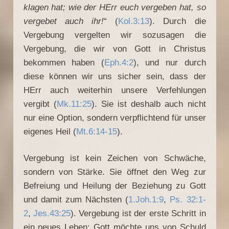
klagen hat; wie der HErr euch vergeben hat, so
vergebet auch ihr!
“ (
Kol.3:13
). Durch die
Vergebung vergelten wir sozusagen die
Vergebung, die wir von Gott in Christus
bekommen haben (
Eph.4:2
), und nur durch
diese können wir uns sicher sein, dass der
HErr auch weiterhin unsere Verfehlungen
vergibt (
Mk.11:25
). Sie ist deshalb auch nicht
nur eine Option, sondern verpflichtend für unser
eigenes Heil (
Mt.6:14-15
).
Vergebung ist kein Zeichen von Schwäche,
sondern von Stärke. Sie öffnet den Weg zur
Befreiung und Heilung der Beziehung zu Gott
und damit zum Nächsten (
1.Joh.1:9
,
Ps. 32:1-
2
,
Jes.43:25
). Vergebung ist der erste Schritt in
ein neues Leben; Gott möchte uns von Schuld