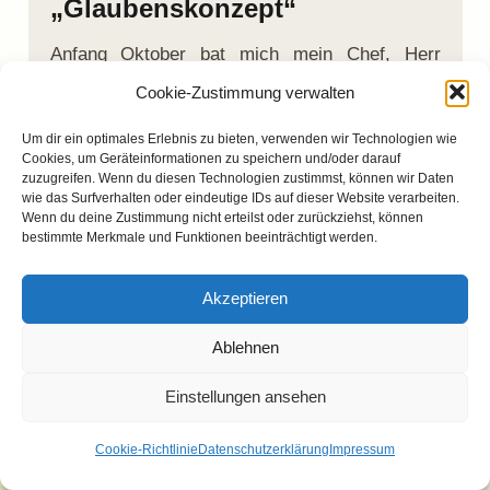
„Glaubenskonzept“
Anfang Oktober bat mich mein Chef, Herr
Wittmann, in sein Büro. Dieser Freitag war
Cookie-Zustimmung verwalten
genau der letzte Tag meiner 6 Monate Probezeit
Um dir ein optimales Erlebnis zu bieten, verwenden wir Technologien wie
in der Firma, und ich ahnte schon, dass er mich
Cookies, um Geräteinformationen zu speichern und/oder darauf
möglicherweise kündigen wolle, zumal ich
zuzugreifen. Wenn du diesen Technologien zustimmst, können wir Daten
wie das Surfverhalten oder eindeutige IDs auf dieser Website verarbeiten.
inzwischen auch wirklich alles gemalt und
Wenn du deine Zustimmung nicht erteilst oder zurückziehst, können
lackiert hatte, was es überhaupt in der Firma zu
bestimmte Merkmale und Funktionen beeinträchtigt werden.
streichen gab, und auch schon viele Male bei
Herrn Wittmann die privaten Räume seines
Akzeptieren
Hauses in Ganderkesee gemalert hatte. Und
Ablehnen
tatsächlich teilte mir Herr Wittmann mit, dass
er mich über die Probezeit hinaus nicht weiter
Einstellungen ansehen
beschäftigen wolle. Ich fragte ihn, ob er mir
vielleicht aus Kulanz noch wenigstens eine
Cookie-Richtlinie
Datenschutzerklärung
Impressum
Verlängerung von zwei Monaten geben könne,