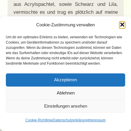
aus Acrylspachtel, sowie Schwarz und Lila,
vermischte es und trug es plötzlich auf meine
Platte auf. „
WAS MACHEN SIE DENN DA?“
Cookie-Zustimmung verwalten
fragte ich entsetzt. „
Ich versuche, Dir den
Arsch zu retten! Vertrau mir, ich weiß schon,
Um dir ein optimales Erlebnis zu bieten, verwenden wir Technologien wie
Cookies, um Geräteinformationen zu speichern und/oder darauf
was ich tue
!“ Mein Herz raste und es war mir
zuzugreifen. Wenn du diesen Technologien zustimmst, können wir Daten
völlig schleierhaft, was er vorhatte. Er trug die
wie das Surfverhalten oder eindeutige IDs auf dieser Website verarbeiten.
Wenn du deine Zustimmung nicht erteilst oder zurückziehst, können
Farbe in kleinen Flecken kreuz und quer auf die
bestimmte Merkmale und Funktionen beeinträchtigt werden.
Platte auf und überlappte die Flecken bis die
ganze Platte bedeckt war. Eigentlich war es
Akzeptieren
streng verboten, dass ein Lehrer uns bei der
Herstellung der Platten half, und so war auch
Ablehnen
Herr Brandes sichtlich geschockt, als er sah,
Einstellungen ansehen
wie sich sein Kollege gerade über die Regeln
hinwegsetzte. Als er fertig war, sagte er:
Cookie-Richtlinie
Datenschutzerklärung
Impressum
„
Schau, die Platte ist jetzt schon trocken, aber
Du musst sie noch verdichten. Weißt Du wie