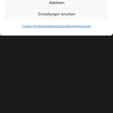
Ablehnen
Einstellungen ansehen
Cookie-Richtlinie
Datenschutzerklärung
Impressum
„Der ist kein Narr, der aufgibt, was er
nicht behalten kann, damit er gewinnt,
was er nicht verlieren kann.“
(Jim Elliott)