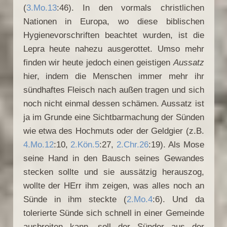
(
3.Mo.13
:46). In den vormals christlichen
Nationen in Europa, wo diese biblischen
Hygienevorschriften beachtet wurden, ist die
Lepra heute nahezu ausgerottet. Umso mehr
finden wir heute jedoch einen geistigen
Aussatz
hier, indem die Menschen immer mehr ihr
sündhaftes Fleisch nach außen tragen und sich
noch nicht einmal dessen schämen. Aussatz ist
ja im Grunde eine Sichtbarmachung der Sünden
wie etwa des Hochmuts oder der Geldgier (z.B.
4.Mo.12
:10,
2.Kön.5
:27,
2.Chr.26
:19). Als Mose
seine Hand in den Bausch seines Gewandes
stecken sollte und sie aussätzig herauszog,
wollte der HErr ihm zeigen, was alles noch an
Sünde in ihm steckte (
2.Mo.4
:6). Und da
tolerierte Sünde sich schnell in einer Gemeinde
ausbreiten kann, soll der Sünder aus der