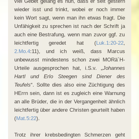
viel Gebet gelang es nun, dass er seit gestern
wieder isst und trinkt, wobei er noch immer
kein Wort sagt, wenn man ihn etwas fragt. Die
Unfähigkeit zu sprechen ist nach der Schrift ja
auch eine Bestrafung, wenn man zuvor ggf. zu
leichtfertig geredet hat (
Luk.1:20-22
,
2.Mo.4
:11), und ich weiß, dass Marcus
unbewusst mindestens schon zwei MORä´H-
Urteile ausgesprochen hat, i.S.v. „
Johannes
Hartl und Erlo Steegen sind Diener des
Teufels
“. Sollte dies also eine Züchtigung des
HErrn sein, dann ist es zugleich eine Warnung
an alle Brüder, die in der Vergangenheit ähnlich
leichtfertig über andere Christen geurteilt haben
(
Mat.5:22
).
Trotz ihrer krebsbedingten Schmerzen geht