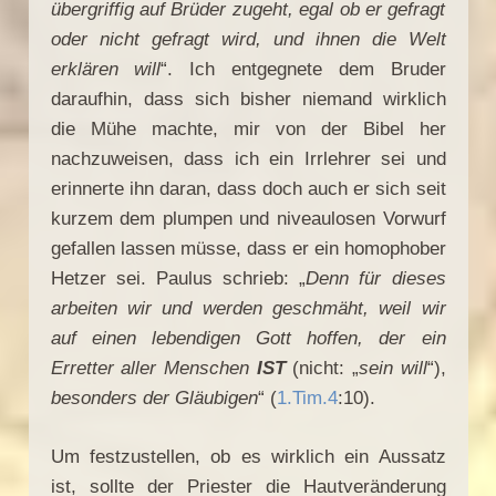
übergriffig auf Brüder zugeht, egal ob er gefragt
oder nicht gefragt wird, und ihnen die Welt
erklären will
“. Ich entgegnete dem Bruder
daraufhin, dass sich bisher niemand wirklich
die Mühe machte, mir von der Bibel her
nachzuweisen, dass ich ein Irrlehrer sei und
erinnerte ihn daran, dass doch auch er sich seit
kurzem dem plumpen und niveaulosen Vorwurf
gefallen lassen müsse, dass er ein homophober
Hetzer sei. Paulus schrieb: „
Denn für dieses
arbeiten wir und werden geschmäht, weil wir
auf einen lebendigen Gott hoffen, der ein
Erretter aller Menschen
IST
(nicht: „
sein will
“),
besonders der Gläubigen
“ (
1.Tim.4
:10).
Um festzustellen, ob es wirklich ein Aussatz
ist, sollte der Priester die Hautveränderung