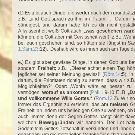
d.) Es gibt auch Dinge, die
weder
nach dem grundsätz
z.B.: „und Gott sprach zu ihm im Traum: … Darum ha
sündigest, und darum habe Ich es dir nicht gestatt
Allwissenheit weiß Gott auch, „
was geschehen wäre
können, die Gott aber mit Gewissheit weiß; z.B.: „We
bei euch geschehen sind, so hätten sie längst in Sa
1.Sam.23
:12). Deshalb wird es ihnen auch am Tage des
e.) Es gibt aber gewisse Dinge, in denen Gott uns b
sondern
Freiheit
; z.B.: „Dieser achtet einen Tag höh
jeglicher sei seiner Meinung gewiss!“ (
Röm.14
:5). I
darum, die Prioritäten richtig zu setzen, dass wir z.B
Möglichkeiten?“ Oder: „Wohin wäre es besser zu f
vermögen,
worauf es ankommt
(
Phil.1
:9-10 ELB: „
Da
und vollkommene Wille Gottes
.“ (
Röm.12
:2). Wir s
immer das Ergebnis zu erzielen, das
am meisten
Ge
Freiheit, an jedem uns beliebigen Orte zu wohnen, ob 
auch immer, denn der Segen Gottes hängt nicht dav
welchen
Beweggründen
wir handeln. Der Lot hä
Sodomitern Gottes Botschaft in verkünden und ihnen e
gegangen, um die materiellen Vorteile für sich zu nutze