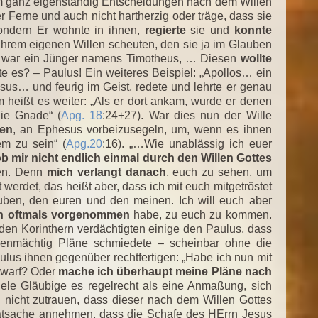
um ganz eigenständig Entscheidungen nach dem Willen
ter Ferne und auch nicht hartherzig oder träge, dass sie
ondern Er wohnte in ihnen,
regierte
sie und
konnte
r ihrem eigenen Willen scheuten, den sie ja im Glauben
Dort war ein Jünger namens Timotheus, … Diesen
wollte
te es? – Paulus! Ein weiteres Beispiel: „Apollos… ein
sus… und feurig im Geist, redete und lehrte er genau
heißt es weiter: „Als er dort ankam, wurde er denen
die Gnade“ (
Apg. 18
:24+27). War dies nun der Wille
sen
, an Ephesus vorbeizusegeln, um, wenn es ihnen
em zu sein“ (
Apg.20
:16). „…Wie unablässig ich euer
b mir nicht endlich einmal durch den Willen Gottes
en. Denn
mich verlangt danach
, euch zu sehen, um
werdet, das heißt aber, dass ich mit euch mitgetröstet
uben, den euren und den meinen. Ich will euch aber
n oftmals vorgenommen
habe, zu euch zu kommen.
 den Korinthern verdächtigten einige den Paulus, dass
eigenmächtig Pläne schmiedete – scheinbar ohne die
lus ihnen gegenüber rechtfertigen: „Habe ich nun mit
ntwarf? Oder
mache ich überhaupt meine Pläne nach
iele Gläubige es regelrecht als eine Anmaßung, sich
ch nicht zutrauen, dass dieser nach dem Willen Gottes
 Tatsache annehmen, dass die Schafe des HErrn Jesus