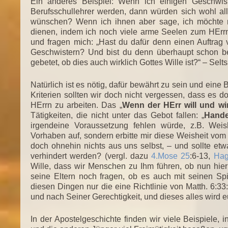
Ein anderes Beispiel: Wenn ich einigen Geschwi
Berufsschullehrer werden, dann würden sich wohl al
wünschen? Wenn ich ihnen aber sage, ich möchte
dienen, indem ich noch viele arme Seelen zum HErrn
und fragen mich: „Hast du dafür denn einen Auftra
Geschwistern? Und bist du denn überhaupt schon b
gebetet, ob dies auch wirklich Gottes Wille ist?“ – Sel
Natürlich ist es nötig, dafür bewährt zu sein und ein
Kriterien sollten wir doch nicht vergessen, dass es 
HErrn zu arbeiten. Das „
Wenn der HErr will und wi
Tätigkeiten, die nicht unter das Gebot fallen: „
Hande
irgendeine Voraussetzung fehlen würde, z.B. Weis
Vorhaben auf, sondern erbitte mir diese Weisheit vom HE
doch ohnehin nichts aus uns selbst, – und sollte et
verhindert werden? (vergl. dazu
4.Mose 25
:6-13,
Hag
Wille, dass wir Menschen zu Ihm führen, ob nun hie
seine Eltern noch fragen, ob es auch mit seinen Spi
diesen Dingen nur die eine Richtlinie von Matth. 6:33:
und nach Seiner Gerechtigkeit, und dieses alles wird 
In der Apostelgeschichte finden wir viele Beispiele, 