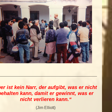
er ist kein Narr, der aufgibt, was er nicht
behalten kann, damit er gewinnt, was er
nicht verlieren kann.“
(Jim Elliott)