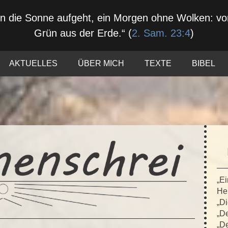
nn die Sonne aufgeht, ein Morgen ohne Wolken: 
Grün aus der Erde.“ (
2. Sam. 23:4
)
AKTUELLES
ÜBER MICH
TEXTE
BIBEL
„Ei
Hei
„Di
„De
„De