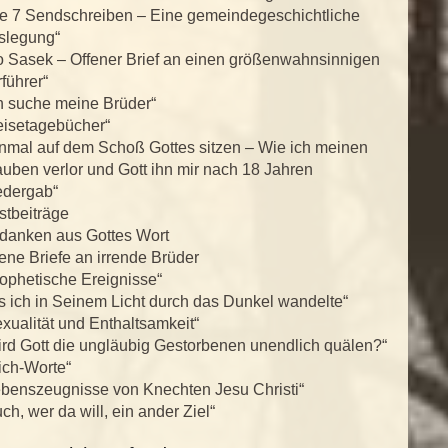
ie 7 Sendschreiben – Eine gemeindegeschichtliche
slegung“
o Sasek – Offener Brief an einen größenwahnsinnigen
führer“
h suche meine Brüder“
eisetagebücher“
inmal auf dem Schoß Gottes sitzen – Wie ich meinen
uben verlor und Gott ihn mir nach 18 Jahren
edergab“
stbeiträge
danken aus Gottes Wort
ene Briefe an irrende Brüder
ophetische Ereignisse“
s ich in Seinem Licht durch das Dunkel wandelte“
xualität und Enthaltsamkeit“
rd Gott die ungläubig Gestorbenen unendlich quälen?“
ich-Worte“
ebenszeugnisse von Knechten Jesu Christi“
ch, wer da will, ein ander Ziel“