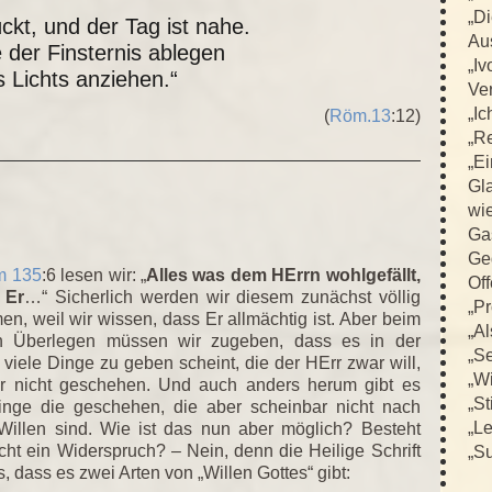
„D
ückt, und der Tag ist nahe.
Au
 der Finsternis ablegen
„Iv
 Lichts anziehen.“
Ver
„Ic
(
Röm.13
:12)
„R
„E
Gla
wi
Ga
Ge
m 135
:6 lesen wir: „
Alles was dem HErrn wohlgefällt,
Off
 Er
…“ Sicherlich werden wir diesem zunächst völlig
„Pr
en, weil wir wissen, dass Er allmächtig ist. Aber beim
„Al
n Überlegen müssen wir zugeben, dass es in der
„Se
t viele Dinge zu geben scheint, die der HErr zwar will,
„Wi
r nicht geschehen. Und auch anders herum gibt es
„St
inge die geschehen, die aber scheinbar nicht nach
„L
Willen sind. Wie ist das nun aber möglich? Besteht
icht ein Widerspruch? – Nein, denn die Heilige Schrift
„Su
s, dass es zwei Arten von „Willen Gottes“ gibt: