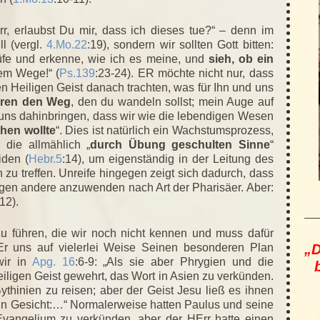
rr, erlaubst Du mir, dass ich dieses tue?“ – denn im
l (vergl.
4.Mo.22
:19), sondern wir sollten Gott bitten:
rüfe und erkenne, wie ich es meine, und
sieh, ob ein
gem Wege!“ (
Ps.139
:23-24). ER möchte nicht nur, dass
n Heiligen Geist danach trachten, was für Ihn und uns
hren den Weg
, den du wandeln sollst; mein Auge auf
 uns dahinbringen, dass wir wie die lebendigen Wesen
hen wollte
“. Dies ist natürlich ein Wachstumsprozess,
 die allmählich „
durch Übung geschulten Sinne
“
den (
Hebr.5
:14), um eigenständig in der Leitung des
zu treffen. Unreife hingegen zeigt sich dadurch, dass
en andere anzuwenden nach Art der Pharisäer. Aber:
:12).
zu führen, die wir noch nicht kennen und muss dafür
„D
Er uns auf vielerlei Weise Seinen besonderen Plan
wir in
Apg. 16
:6-9: „Als sie aber Phrygien und die
ligen Geist gewehrt, das Wort in Asien zu verkünden.
hinien zu reisen; aber der Geist Jesu ließ es ihnen
in Gesicht:…“ Normalerweise hatten Paulus und seine
 Evangelium zu verkünden, aber der HErr hatte einen