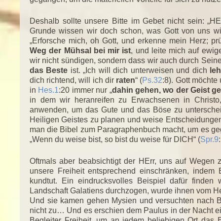
Deshalb sollte unsere Bitte im Gebet nicht sein: „HE
Grunde wissen wir doch schon, was Gott von uns wil
„Erforsche mich, oh Gott, und erkenne mein Herz; p
Weg der Mühsal bei mir ist
, und leite mich auf ewi
wir nicht sündigen, sondern dass wir auch durch Seine
das Beste
ist. „Ich will dich unterweisen und dich
le
dich richtend, will ich dir
raten
“ (
Ps.32
:8). Gott möchte
in
Hes.1
:20 immer nur „
dahin gehen, wo der Geist ge
in dem wir heranreifen zu Erwachsenen in Christo,
anwenden, um das Gute und das Böse zu unterschei
Heiligen Geistes zu planen und weise Entscheidungen 
man die Bibel zum Paragraphenbuch macht, um es geg
„Wenn du weise bist, so bist du weise für DICH“ (
Spr.9
Oftmals aber beabsichtigt der HErr, uns auf Wegen 
unsere Freiheit entsprechend einschränken, indem 
kundtut. Ein eindrucksvolles Beispiel dafür finden 
Landschaft Galatiens durchzogen, wurde ihnen vom Hei
Und sie kamen gehen Mysien und versuchten nach Byt
nicht zu… Und es erschien dem Paulus in der Nacht e
Begleiter Freiheit, um an jedem beliebigen Ort das