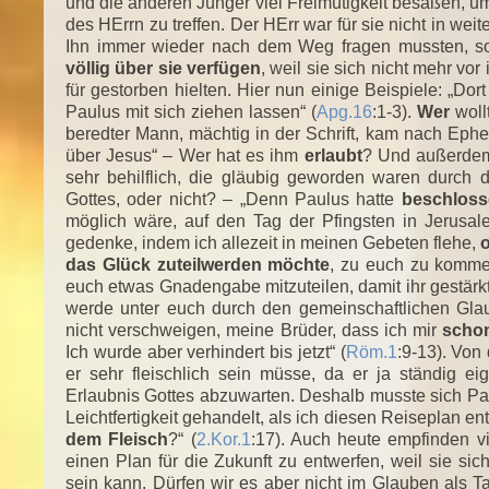
und die anderen Jünger viel Freimütigkeit besaßen, 
des HErrn zu treffen. Der HErr war für sie nicht in wei
Ihn immer wieder nach dem Weg fragen mussten, s
völlig über sie verfügen
, weil sie sich nicht mehr vo
für gestorben hielten. Hier nun einige Beispiele: „
Paulus mit sich ziehen lassen“ (
Apg.16
:1-3).
Wer
woll
beredter Mann, mächtig in der Schrift, kam nach Ephe
über Jesus“ – Wer hat es ihm
erlaubt
? Und außerdem 
sehr behilflich, die gläubig geworden waren durch 
Gottes, oder nicht? – „Denn Paulus hatte
beschlos
möglich wäre, auf den Tag der Pfingsten in Jerusal
gedenke, indem ich allezeit in meinen Gebeten flehe,
o
das Glück zuteilwerden möchte
, zu euch zu komm
euch etwas Gnadengabe mitzuteilen, damit ihr gestärkt 
werde unter euch durch den gemeinschaftlichen Gla
nicht verschweigen, meine Brüder, dass ich mir
scho
Ich wurde aber verhindert bis jetzt“ (
Röm.1
:9-13). Von
er sehr fleischlich sein müsse, da er ja ständig 
Erlaubnis Gottes abzuwarten. Deshalb musste sich Pau
Leichtfertigkeit gehandelt, als ich diesen Reiseplan e
dem Fleisch
?“ (
2.Kor.1
:17). Auch heute empfinden v
einen Plan für die Zukunft zu entwerfen, weil sie si
sein kann. Dürfen wir es aber nicht im Glauben als