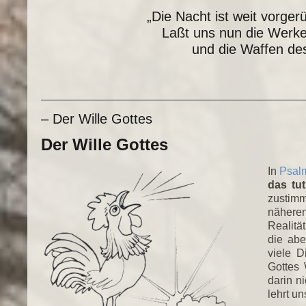
„Die Nacht ist weit vorger
Laßt uns nun die Werke
und die Waffen des
– Der Wille Gottes
Der Wille Gottes
In
Psal
das tut
zustimm
nähere
Realitä
die abe
viele D
Gottes 
darin n
lehrt un