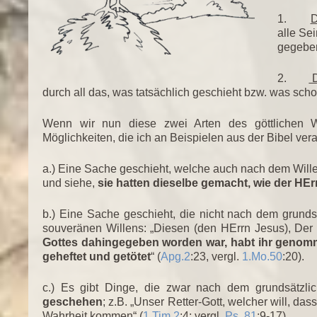
1.
alle Se
gegeben
2.
durch all das, was tatsächlich geschieht bzw. was sch
Wenn wir nun diese zwei Arten des göttlichen Wi
Möglichkeiten, die ich an Beispielen aus der Bibel ve
a.) Eine Sache geschieht, welche auch nach dem Wille
und siehe,
sie hatten dieselbe gemacht, wie der HEr
b.) Eine Sache geschieht, die nicht nach dem grunds
souveränen Willens: „Diesen (den HErrn Jesus), De
Gottes dahingegeben worden war, habt ihr geno
geheftet und getötet
“ (
Apg.2
:23, vergl.
1.Mo.50
:20).
c.) Es gibt Dinge, die zwar nach dem grundsätzli
geschehen
; z.B. „Unser Retter-Gott, welcher will, da
Wahrheit kommen“ (
1.Tim.2
:4; vergl.
Ps. 81
:9-17).