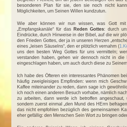
besonderen Plan für sie, den sie noch nicht kann
Möglichkeiten, um Seinen Willen kundzutun.
Wie aber können wir nun wissen, was Gott mit 
„Empfangskanäle“ für das
Reden Gottes
: durch un
Eindrücke, durch Hinweise in der Bibel, auf die wir pl
den Frieden Gottes, der ja in unseren Herzen „entschei
eines „leisen Säuselns“, den er plötzlich vernahm (
1.K
uns den besten Weg Gottes für uns vermitteln; w
verstanden haben, gehen wir dennoch nicht in die 
eingeschlagen haben, um auch durch diese zu Seinem
Ich habe des Öfteren ein interessantes Phänomen bei 
häufig zweigleisiges Empfinden: wenn mich Geschwi
Kaffee miteinander zu reden, dann sage ich gewöhnli
ich noch einen anderen Besuch vorhabe, nämlich nach
zu arbeiten, dann werde ich betroffen angeschaut, u
sondern zuerst einmal „den Mund des HErrn befrage
das nicht empfohlen bezüglich des gemeinsamen Kaf
eher gefällig: den Menschen Sein Wort zu bringen oder