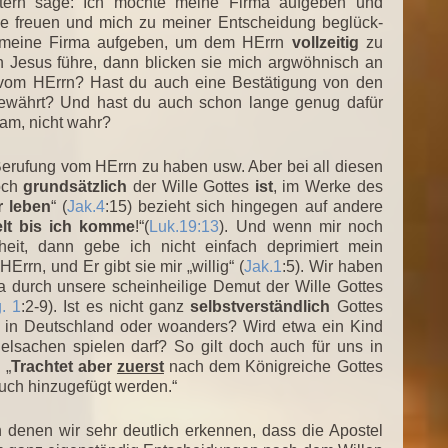
stern sage: Ich möchte meine Firma aufgeben und
le freuen und mich zu meiner Entscheidung beglück-
 meine Firma aufgeben, um dem HErrn
vollzeitig
zu
 Jesus führe, dann blicken sie mich argwöhnisch an
g vom HErrn? Hast du auch eine Bestätigung von den
ewährt? Und hast du auch schon lange genug dafür
tsam, nicht wahr?
e Berufung vom HErrn zu haben usw. Aber bei all diesen
doch
grundsätzlich
der Wille Gottes
ist
, im Werke des
r leben
“ (
Jak.4
:15) bezieht sich hingegen auf andere
lt bis ich komme
!“(
Luk.19:13
). Und wenn mir noch
heit, dann gebe ich nicht einfach deprimiert mein
rrn, und Er gibt sie mir „willig“ (
Jak.1
:5). Wir haben
wa durch unsere scheinheilige Demut der Wille Gottes
. 1
:2-9). Ist es nicht ganz
selbstverständlich
Gottes
r in Deutschland oder woanders? Wird etwa ein Kind
elsachen spielen darf? So gilt doch auch für uns in
 „
Trachtet aber
zuerst
nach dem Königreiche Gottes
euch hinzugefügt werden.“
in denen wir sehr deutlich erkennen, dass die Apostel