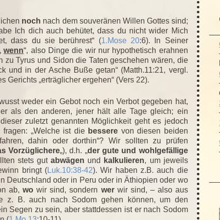
lichen
noch
nach dem souveränen Willen Gottes sind;
be Ich dich auch behütet, dass du nicht wider Mich
et, dass du sie berührest“ (
1.Mose 20
:6). In Seiner
,
wenn
“, also Dinge die wir nur hypothetisch erahnen
nn zu Tyrus und Sidon die Taten geschehen wären, die
ck und in der Asche Buße getan“ (Matth.11:21, vergl.
 Gerichts „erträglicher ergehen“ (Vers 22).
ewusst weder ein Gebot noch ein Verbot gegeben hat,
er als den anderen, jener hält alle Tage gleich; ein
n dieser zuletzt genannten Möglichkeit geht es jedoch
. fragen: „Welche ist die
bessere
von diesen beiden
ahren, dahin oder dorthin“? Wir sollten zu prüfen
s Vorzüglichere
„), d.h. „
der gute und wohlgefällige
ollten stets gut
abwägen
und
kalkulieren
, um jeweils
winn bringt (
Luk.10:38-42
). Wir haben z.B. auch die
in Deutschland oder in Peru oder in Äthiopien oder wo
on ab,
wo
wir sind, sondern
wer
wir sind, – also aus
tte z. B. auch nach Sodom gehen können, um den
in Segen zu sein, aber stattdessen ist er nach Sodom
n (
1.Mo.13
:10-11).