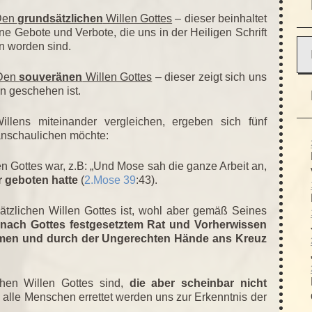
Den
grundsätzlichen
Willen Gottes
– dieser beinhaltet
ine Gebote und Verbote, die uns in der Heiligen Schrift
 worden sind.
Den
souveränen
Willen Gottes
– dieser zeigt sich uns
on geschehen ist.
llens miteinander vergleichen, ergeben sich fünf
ranschaulichen möchte:
n Gottes war, z.B: „Und Mose sah die ganze Arbeit an,
r geboten hatte
(
2.Mose 39
:43).
ätzlichen Willen Gottes ist, wohl aber gemäß Seines
r
nach Gottes festgesetztem Rat und Vorherwissen
mmen und durch der Ungerechten Hände ans Kreuz
chen Willen Gottes sind,
die aber scheinbar nicht
ss alle Menschen errettet werden uns zur Erkenntnis der