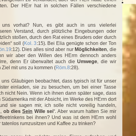
ten. Der HErr hat in solchen Fällen verschiedene
uns vorhat? Nun, es gibt auch in uns vielerlei
seren Verstand, durch plötzliche Eingebungen oder
ötzlich stoßen, durch den Rat eines Bruders oder durch
den“ soll (
Kol. 3
:15). Bei Elia genügte schon der Ton
ön.19
:12). Dies alles sind aber nur
Möglichkeiten
, die
enn wir aber den Willen des HErrn dennoch anders
Irre, denn Er überwaltet auch die
Umwege
, die wir
 Ziel mit uns zu kommen (
Röm.8
:28).
uns Gläubigen beobachtet, dass typisch ist für unser
ster einladen, sie zu besuchen, um bei einer Tasse
ch nicht Nein. Wenn ich ihnen dann später sage, dass
 Südamerika mit der Absicht, im Werke des HErrn dort
nd sie sagen mir, ich solle nicht voreilig handeln,
n,
ob dies
Sein
Wille sei
“. Aber warum hatten Sie mir
feetrinkens bei ihnen? Und was ist dem HErrn wohl
 tatenlos rumzusitzen und Kaffee zu trinken?