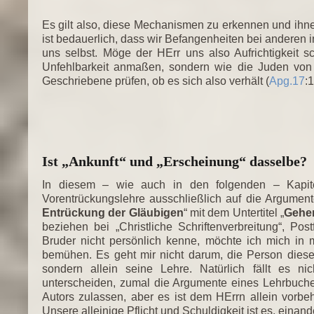
Es gilt also, diese Mechanismen zu erkennen und ihne
ist bedauerlich, dass wir Befangenheiten bei anderen i
uns selbst. Möge der HErr uns also Aufrichtigkeit
Unfehlbarkeit anmaßen, sondern wie die Juden von 
Geschriebene prüfen, ob es sich also verhält (
Apg.17
:1
Ist „Ankunft“ und „Erscheinung“ dasselbe?
In diesem – wie auch in den folgenden – Kapit
Vorentrückungslehre ausschließlich auf die Argumen
Entrückung der Gläubigen
“ mit dem Untertitel „
Gehen
beziehen bei „Christliche Schriftenverbreitung“, 
Bruder nicht persönlich kenne, möchte ich mich i
bemühen. Es geht mir nicht darum, die Person diese
sondern allein seine Lehre. Natürlich fällt es 
unterscheiden, zumal die Argumente eines Lehrbuches
Autors zulassen, aber es ist dem HErrn allein vorbeh
Unsere alleinige Pflicht und Schuldigkeit ist es, einand