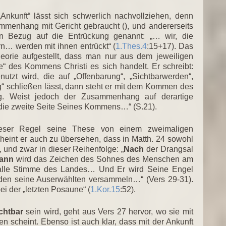
nkunft“ lässt sich schwerlich nachvollziehen, denn
mmenhang mit Gericht gebraucht (), und andererseits
in Bezug auf die Entrückung genannt: „… wir, die
n… werden mit ihnen entrückt“ (
1.Thes.4
:15+17). Das
eorie aufgestellt, dass man nur aus dem jeweiligen
des Kommens Christi es sich handelt. Er schreibt:
tzt wird, die auf „Offenbarung“, „Sichtbarwerden“,
ung“ schließen lässt, dann steht er mit dem Kommen des
g. Weist jedoch der Zusammenhang auf derartige
die zweite Seite Seines Kommens…“ (S.21).
eser Regel seine These von einem zweimaligen
eint er auch zu übersehen, dass in Matth. 24 sowohl
 und zwar in dieser Reihenfolge: „
Nach
der Drangsal
ann
wird das Zeichen des Sohnes des Menschen am
lle Stimme des Landes… Und Er wird Seine Engel
den seine Auserwählten versammeln…“ (Vers 29-31).
ei der „letzten Posaune“ (
1.Kor.15
:52).
chtbar
sein wird, geht aus Vers 27 hervor, wo sie mit
n scheint. Ebenso ist auch klar, dass mit der Ankunft