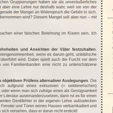
ichen Gruppierungen haben sie als unveräußerliches
st aber eine Lehre nur deshalb wahr, weil sie von der
t gerade der Mangel an Widerspruch die Gefahr in sich,
h übernommen wird? Diesem Mangel soll aber nun – mit
rsachen einer falschen Belehrung im Klaren sein. Ich
hnheiten und Ansichten der Väter festzuhalten
.
oreingenommenheit, wenn es darum geht, unbiblische
berführt wird. Dabei spielt auch die Furcht vor dem
 von Familienbanden eine nicht zu unterschätzene
s objektiven Prüfens alternativer Auslegungen
. Die
 aufgrund eines exklusiven (= sektiererischen)
, oder wenn man sich zufolge eines als Genügsamkeit
r Literatur auseinanderzusetzen, dann ist es für einen
menten Denkfehler in der eigenen Lehre aufzudecken
 Fenster und Türen seines Hauses verbarrikadiert und
sich vorsehen, dass er daran nicht erstickt!