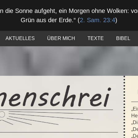
nn die Sonne aufgeht, ein Morgen ohne Wolken: 
Grün aus der Erde.“ (
2. Sam. 23:4
)
AKTUELLES
ÜBER MICH
TEXTE
BIBEL
„Ei
Hei
„Di
„De
„De