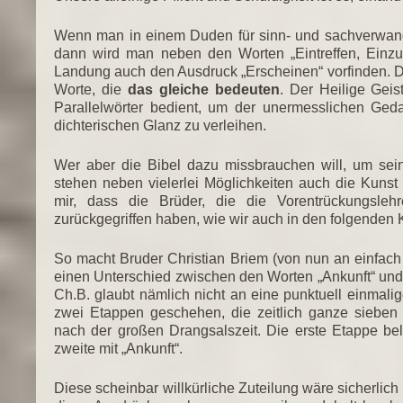
Wenn man in einem Duden für sinn- und sachverwandt
dann wird man neben den Worten „Eintreffen, Einzug,
Landung auch den Ausdruck „Erscheinen“ vorfinden. 
Worte, die
das gleiche bedeuten
. Der Heilige Geist
Parallelwörter bedient, um der unermesslichen Ged
dichterischen Glanz zu verleihen.
Wer aber die Bibel dazu missbrauchen will, um sei
stehen neben vielerlei Möglichkeiten auch die Kunst
mir, dass die Brüder, die die Vorentrückungslehr
zurückgegriffen haben, wie wir auch in den folgenden
So macht Bruder Christian Briem (von nun an einfac
einen Unterschied zwischen den Worten „Ankunft“ und 
Ch.B. glaubt nämlich nicht an eine punktuell einmali
zwei Etappen geschehen, die zeitlich ganze sieben 
nach der großen Drangsalszeit. Die erste Etappe bel
zweite mit „Ankunft“.
Diese scheinbar willkürliche Zuteilung wäre sicherlich 