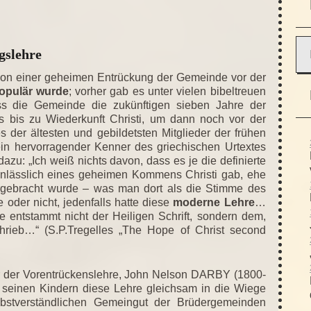
gslehre
e von einer geheimen Entrückung der Gemeinde vor der
populär wurde
; vorher gab es unter vielen bibeltreuen
ss die Gemeinde die zukünftigen sieben Jahre der
ss bis zu Wiederkunft Christi, um dann noch vor der
s der ältesten und gebildetsten Mitglieder der frühen
ein hervorragender Kenner des griechischen Urtextes
azu: „Ich weiß nichts davon, dass es je die definierte
nlässlich eines geheimen Kommens Christi gab, ehe
vorgebracht wurde – was man dort als die Stimme des
oder nicht, jedenfalls hatte diese
moderne Lehre
…
e entstammt nicht der Heiligen Schrift, sondern dem,
hrieb…“ (S.P.Tregelles „The Hope of Christ second
er der Vorentrückenslehre, John Nelson DARBY (1800-
 seinen Kindern diese Lehre gleichsam in die Wiege
elbstverständlichen Gemeingut der Brüdergemeinden