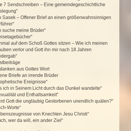
ie 7 Sendschreiben – Eine gemeindegeschichtliche
slegung“
o Sasek – Offener Brief an einen größenwahnsinnigen
führer“
h suche meine Brüder“
eisetagebücher“
inmal auf dem Schoß Gottes sitzen – Wie ich meinen
uben verlor und Gott ihn mir nach 18 Jahren
edergab“
stbeiträge
danken aus Gottes Wort
ene Briefe an irrende Brüder
ophetische Ereignisse“
s ich in Seinem Licht durch das Dunkel wandelte“
xualität und Enthaltsamkeit“
rd Gott die ungläubig Gestorbenen unendlich quälen?“
ich-Worte“
ebenszeugnisse von Knechten Jesu Christi“
ch, wer da will, ein ander Ziel“