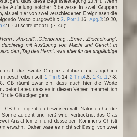
ätigen, dass diese Begriffsfestlegung zutrifft. Wenn
lte Aufteilung solcher Bibelverse in zwei Gruppen
n, als sei hier von zwei verschiedenen Ereignissen die
 folgende Verse ausgewählt:
2. Petr.1
:16,
Apg.2
:19-20,
m.4
:1. CB schreibt dazu (S. 46):
rn‘, ‚Ankunft‘, ‚Offenbarung‘, ‚Ernte‘, ‚Erscheinung‘,
en durchweg mit Ausübung von Macht und Gericht in
also den ‚Tag des Herrn‘, was eher für die ungläubige
 noch die zweite Gruppe anführen, die angeblich
rn beschreiben soll:
1.Tim.6
:14,
2.Tim.4
:8,
1.Kor.1
:7-8,
28. CB räumt zwar ein, dass auch hier die Worte
, betont aber, dass es in diesen Versen mehrheitlich
für die Gläubigen geht.
r CB hier eigentlich beweisen will. Natürlich hat die
 Sonne aufgeht und heiß wird, vertrocknet das Gras
wei Ansichten ein und desselben Kommens Christi
m erwähnt. Daher wäre es nicht schlüssig, von zwei