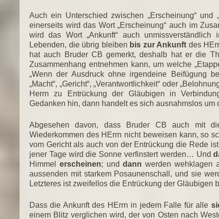
Auch ein Unterschied zwischen „Erscheinung“ und „A
einerseits wird das Wort „Erscheinung“ auch im Zusa
wird das Wort „Ankunft“ auch unmissverständlich 
Lebenden, die übrig bleiben
bis zur Ankunft
des HErr
hat auch Bruder CB gemerkt, deshalb hat er die Th
Zusammenhang entnehmen kann, um welche „Etappe“ 
„Wenn der Ausdruck ohne irgendeine Beifügung benu
„Macht“, „Gericht“, „Verantwortlichkeit“ oder „Belohn
Herrn zu Entrückung der Gläubigen in Verbindun
Gedanken hin, dann handelt es sich ausnahmslos um 
Abgesehen davon, dass Bruder CB auch mit di
Wiederkommen des HErrn nicht beweisen kann, so sch
vom Gericht als auch von der Entrückung die Rede ist,
jener Tage wird die Sonne verfinstert werden… Und
d
Himmel
erscheinen
; und
dann
werden wehklagen a
aussenden mit starkem Posaunenschall, und sie wer
Letzteres ist zweifellos die Entrückung der Gläubigen b
Dass die Ankunft des HErrn in jedem Falle für alle
si
einem Blitz verglichen wird, der von Osten nach Weste