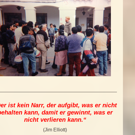
er ist kein Narr, der aufgibt, was er nicht
behalten kann, damit er gewinnt, was er
nicht verlieren kann.“
(Jim Elliott)