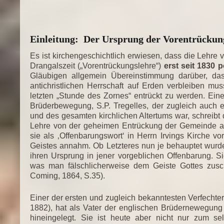
Einleitung: Der Ursprung der Vorentrückun
Es ist kirchengeschichtlich erwiesen, dass die Lehr
Drangalszeit („Vorentrückungslehre“)
erst seit 1830 
Gläubigen allgemein Übereinstimmung darüber, da
antichristlichen Herrschaft auf Erden verbleiben mu
letzten „Stunde des Zornes“ entrückt zu werden. Eine
Brüderbewegung, S.P. Tregelles, der zugleich auch 
und des gesamten kirchlichen Altertums war, schreibt d
Lehre von der geheimen Entrückung der Gemeinde a
sie als ‚Offenbarungswort‘ in Herrn Irvings Kirche 
Geistes annahm. Ob Letzteres nun je behauptet wurde 
ihren Ursprung in jener vorgeblichen Offenbarung. Si
was man fälschlicherweise dem Geiste Gottes zusc
Coming, 1864, S.35).
Einer der ersten und zugleich bekanntesten Verfecht
1882), hat als Vater der englischen Brüdernewegung
hineingelegt. Sie ist heute aber nicht nur zum s