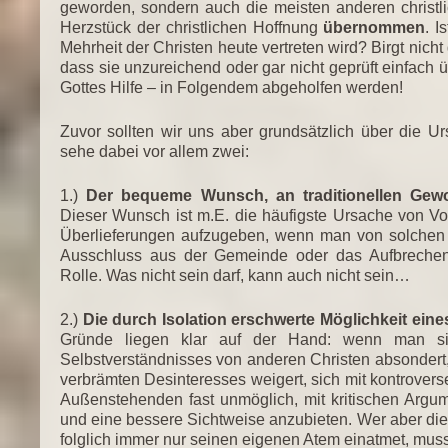
geworden, sondern auch die meisten anderen christl
Herzstück der christlichen Hoffnung
übernommen
. I
Mehrheit der Christen heute vertreten wird? Birgt nich
dass sie unzureichend oder gar nicht geprüft einfac
Gottes Hilfe – in Folgendem abgeholfen werden!
Zuvor sollten wir uns aber grundsätzlich über die U
sehe dabei vor allem zwei:
1.)
Der bequeme Wunsch, an traditionellen Gewo
Dieser Wunsch ist m.E. die häufigste Ursache von V
Überlieferungen aufzugeben, wenn man von solchen ü
Ausschluss aus der Gemeinde oder das Aufbrechen
Rolle. Was nicht sein darf, kann auch nicht sein…
2.)
Die durch Isolation erschwerte Möglichkeit eine
Gründe liegen klar auf der Hand: wenn man sich
Selbstverständnisses von anderen Christen absondert
verbrämten Desinteresses weigert, sich mit kontroverse
Außenstehenden fast unmöglich, mit kritischen Argu
und eine bessere Sichtweise anzubieten. Wer aber die
folglich immer nur seinen eigenen Atem einatmet, muss 