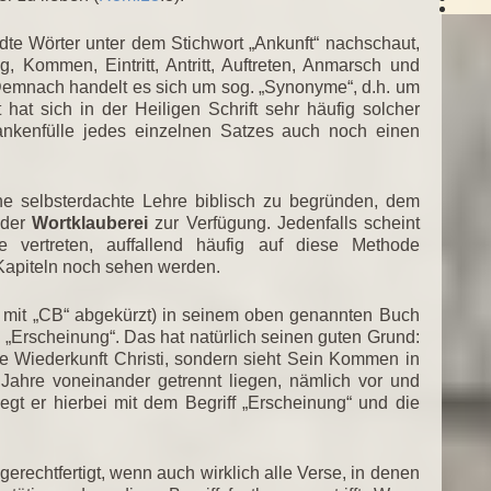
e Wörter unter dem Stichwort „Ankunft“ nachschaut,
 Kommen, Eintritt, Antritt, Auftreten, Anmarsch und
Demnach handelt es sich um sog. „Synonyme“, d.h. um
 hat sich in der Heiligen Schrift sehr häufig solcher
ankenfülle jedes einzelnen Satzes auch noch einen
ne selbsterdachte Lehre biblisch zu begründen, dem
 der
Wortklauberei
zur Verfügung. Jedenfalls scheint
e vertreten, auffallend häufig auf diese Methode
 Kapiteln noch sehen werden.
h mit „CB“ abgekürzt) in seinem oben genannten Buch
„Erscheinung“. Das hat natürlich seinen guten Grund:
ge Wiederkunft Christi, sondern sieht Sein Kommen in
Jahre voneinander getrennt liegen, nämlich vor und
egt er hierbei mit dem Begriff „Erscheinung“ und die
gerechtfertigt, wenn auch wirklich alle Verse, in denen