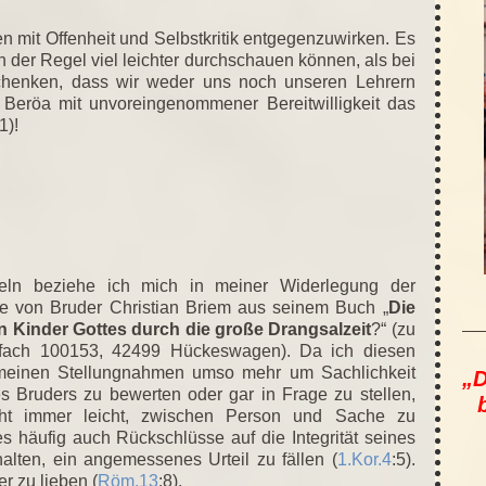
n mit Offenheit und Selbstkritik entgegenzuwirken. Es
n der Regel viel leichter durchschauen können, als bei
 schenken, dass wir weder uns noch unseren Lehrern
Beröa mit unvoreingenommener Bereitwilligkeit das
1)!
eln beziehe ich mich in meiner Widerlegung der
te von Bruder Christian Briem aus seinem Buch „
Die
 Kinder Gottes durch die große Drangsalzeit
?“ (zu
Postfach 100153, 42499 Hückeswagen). Da ich diesen
n meinen Stellungnahmen umso mehr um Sachlichkeit
„D
s Bruders zu bewerten oder gar in Frage zu stellen,
nicht immer leicht, zwischen Person und Sache zu
 häufig auch Rückschlüsse auf die Integrität seines
alten, ein angemessenes Urteil zu fällen (
1.Kor.4
:5).
er zu lieben (
Röm.13
:8).