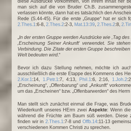
diese Ausdrücke vorkommen, von ihrem Inhalt her best
man sich auf die von Bruder Ch.B. zusammengestel
verlassen könnte, dann hat es tatsächlich den Anschei
Rede (S.44-45). Für die erste „Gruppe“ hat er sich
2.Thes.1
:6-8,
2.Thes.2
:2-3,
Mat.13:39
,
2.Thes.2
:8,
2.Ti
„
In der ersten Gruppe werden Ausdrücke wie ‚Tag des Her
‚Erscheinung Seiner Ankunft‘ verwendet. Sie steh
Verbindung. Die Zitate der ersten Gruppe beschreiben 
Welt bedeuten wird
.“
Bevor ich dazu Stellung nehmen, möchte ich auch
ausschließlich die erste Etappe des Kommens des Her
2.Kor.1
:14,
1.Petr.1
:7, 4:13,
Phil.1
:6, 2:16,
1.Joh.2
:
„Erscheinung“, „Offenbarung“ und „Ankunft“ vorkommen
um das „Erscheinen“ bzw. „Offenbarwerden“ des Herrn 
Man stellt sich zunächst einmal die Frage, was Brude
Wiederkunft unseres HErrn zwei
Aspekte
: Wenn die
während die Früchte am Baum süß werden. Diese z
finden wir in
2.Thes.1
:7-8 und
Offb.14
:11-13 gemeinsa
verschiedenen Kommen Christi zu sprechen.