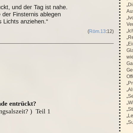
„D
ückt, und der Tag ist nahe.
Au
 der Finsternis ablegen
„Iv
 Lichts anziehen.“
Ver
„Ic
(
Röm.13
:12)
„R
„E
Gla
wi
Ga
Ge
Off
„Pr
„Al
„Se
nde entrückt?
„Wi
„St
gsalszeit? ) Teil 1
„L
„Su