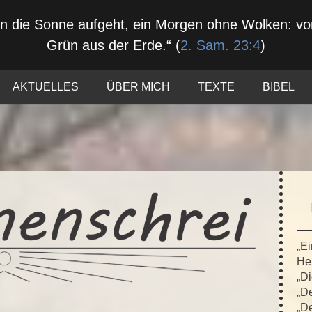
nn die Sonne aufgeht, ein Morgen ohne Wolken: 
Grün aus der Erde.“ (
2. Sam. 23:4
)
AKTUELLES
ÜBER MICH
TEXTE
BIBEL
„Ei
Hei
„Di
„De
„De