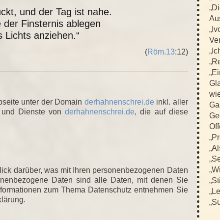
„D
ückt, und der Tag ist nahe.
Au
 der Finsternis ablegen
„Iv
 Lichts anziehen.“
Ver
„Ic
(
Röm.13
:12)
„R
„E
Gla
wi
bseite unter der Domain
derhahnenschrei.de
inkl. aller
Ga
n und Dienste von
derhahnenschrei.de
, die auf diese
Ge
Off
„Pr
„Al
„Se
„Wi
lick darüber, was mit Ihren personenbezogenen Daten
onenbezogene Daten sind alle Daten, mit denen Sie
„St
e Informationen zum Thema Datenschutz entnehmen Sie
„L
klärung.
„Su