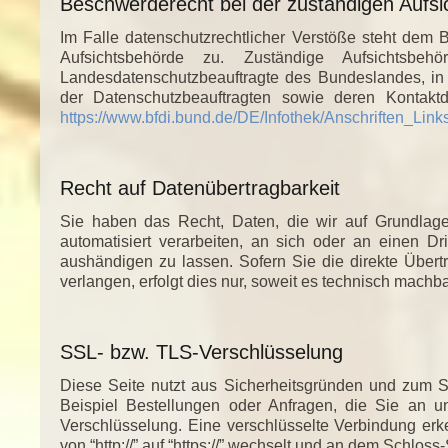
Beschwerderecht bei der zuständigen Aufs
Im Falle datenschutzrechtlicher Verstöße steht dem 
Aufsichtsbehörde zu. Zuständige Aufsichtsbeh
Landesdatenschutzbeauftragte des Bundeslandes, in
der Datenschutzbeauftragten sowie deren Kontak
https://www.bfdi.bund.de/DE/Infothek/Anschriften_Link
Recht auf Datenübertragbarkeit
Sie haben das Recht, Daten, die wir auf Grundlage 
automatisiert verarbeiten, an sich oder an einen D
aushändigen zu lassen. Sofern Sie die direkte Über
verlangen, erfolgt dies nur, soweit es technisch machbar
SSL- bzw. TLS-Verschlüsselung
Diese Seite nutzt aus Sicherheitsgründen und zum Sc
Beispiel Bestellungen oder Anfragen, die Sie an u
Verschlüsselung. Eine verschlüsselte Verbindung er
von “http://” auf “https://” wechselt und an dem Schloss