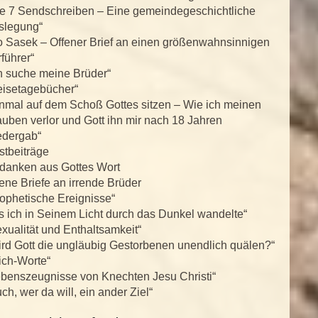
ie 7 Sendschreiben – Eine gemeindegeschichtliche
slegung“
o Sasek – Offener Brief an einen größenwahnsinnigen
führer“
h suche meine Brüder“
eisetagebücher“
inmal auf dem Schoß Gottes sitzen – Wie ich meinen
uben verlor und Gott ihn mir nach 18 Jahren
edergab“
stbeiträge
danken aus Gottes Wort
ene Briefe an irrende Brüder
ophetische Ereignisse“
s ich in Seinem Licht durch das Dunkel wandelte“
xualität und Enthaltsamkeit“
rd Gott die ungläubig Gestorbenen unendlich quälen?“
ich-Worte“
ebenszeugnisse von Knechten Jesu Christi“
ch, wer da will, ein ander Ziel“