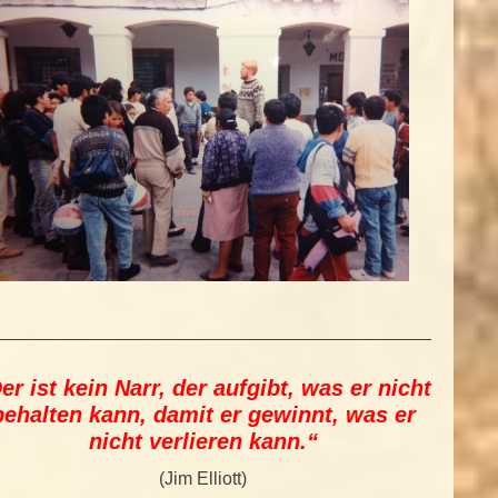
er ist kein Narr, der aufgibt, was er nicht
behalten kann, damit er gewinnt, was er
nicht verlieren kann.“
(Jim Elliott)