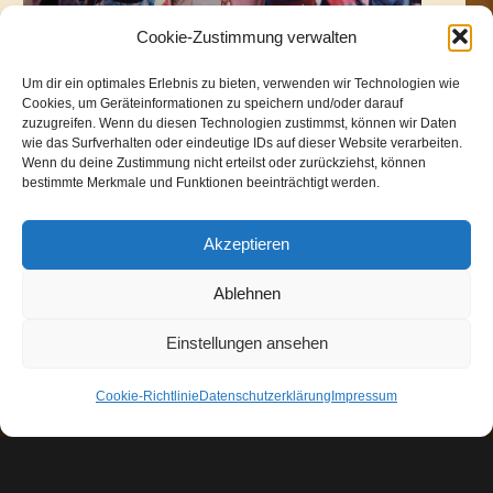
Cookie-Zustimmung verwalten
Um dir ein optimales Erlebnis zu bieten, verwenden wir Technologien wie
Cookies, um Geräteinformationen zu speichern und/oder darauf
zuzugreifen. Wenn du diesen Technologien zustimmst, können wir Daten
wie das Surfverhalten oder eindeutige IDs auf dieser Website verarbeiten.
„Der ist kein Narr, der aufgibt, was er
Wenn du deine Zustimmung nicht erteilst oder zurückziehst, können
nicht behalten kann, damit er gewinnt,
bestimmte Merkmale und Funktionen beeinträchtigt werden.
was er nicht verlieren kann.“
Akzeptieren
(Jim Elliott)
Ablehnen
Einstellungen ansehen
Cookie-Richtlinie
Datenschutzerklärung
Impressum