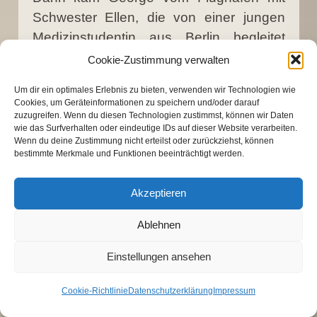
Schwester Ellen, die von einer jungen
Medizinstudentin aus Berlin begleitet
wurde. Hanna (27), hatte bereits 18
Cookie-Zustimmung verwalten
Monate in Kenia gelebt und dort für ein
Um dir ein optimales Erlebnis zu bieten, verwenden wir Technologien wie
russlanddeutsches Kinderheim
Cookies, um Geräteinformationen zu speichern und/oder darauf
gearbeitet. Beide waren jetzt zum ersten
zuzugreifen. Wenn du diesen Technologien zustimmst, können wir Daten
wie das Surfverhalten oder eindeutige IDs auf dieser Website verarbeiten.
Mal in Uganda. Nun konnte der
Wenn du deine Zustimmung nicht erteilst oder zurückziehst, können
bestimmte Merkmale und Funktionen beeinträchtigt werden.
Gottesdienst beginnen. Schon wieder
wurde traditionsgemäß eine
Akzeptieren
Begrüßungsrede auf uns gehalten, die
immer wieder durch Klatschen
Ablehnen
unterbrochen wurde. Die Schwestern in
der vorderen Reihe trugen traditionelle,
Einstellungen ansehen
afrikanische Kleidung und gingen dann
Cookie-Richtlinie
Datenschutzerklärung
Impressum
nach vorne, um als Chor dann ein
selbstgedichtetes Lied vorzutragen.